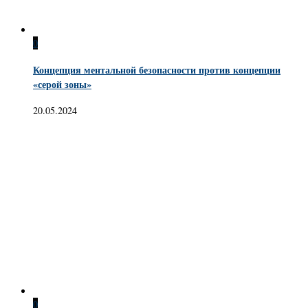
0
Концепция ментальной безопасности против концепции
«серой зоны»
20.05.2024
0