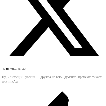
09.01.2026 08:49
Ну, «Китаец и Русский — дружба на век», думайте. Времечко тикает,
или тикАет.