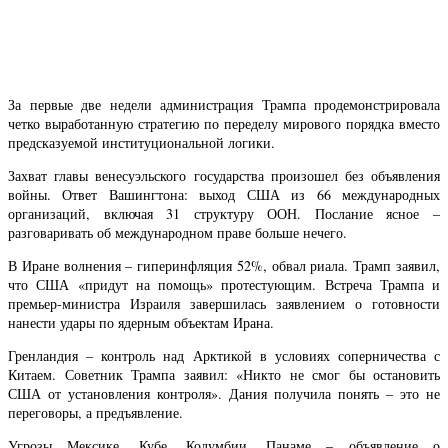
За первые две недели администрация Трампа продемонстрировала
четко выработанную стратегию по переделу мирового порядка вместо
предсказуемой институциональной логики.
Захват главы венесуэльского государства произошел без объявления
войны. Ответ Вашингтона: выход США из 66 международных
организаций, включая 31 структуру ООН. Послание ясное –
разговаривать об международном праве больше нечего.
В Иране волнения – гиперинфляция 52%, обвал риала. Трамп заявил,
что США «придут на помощь» протестующим. Встреча Трампа и
премьер-министра Израиля завершилась заявлением о готовности
нанести удары по ядерным объектам Ирана.
Гренландия – контроль над Арктикой в условиях соперничества с
Китаем. Советник Трампа заявил: «Никто не смог бы остановить
США от установления контроля». Дания получила понять – это не
переговоры, а предъявление.
Угрозы Мексике, Кубе, Колумбии, Панаме – объявление о