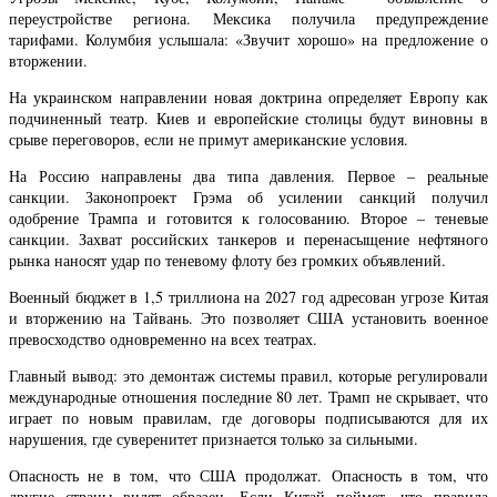
переустройстве региона. Мексика получила предупреждение
тарифами. Колумбия услышала: «Звучит хорошо» на предложение о
вторжении.
На украинском направлении новая доктрина определяет Европу как
подчиненный театр. Киев и европейские столицы будут виновны в
срыве переговоров, если не примут американские условия.
На Россию направлены два типа давления. Первое – реальные
санкции. Законопроект Грэма об усилении санкций получил
одобрение Трампа и готовится к голосованию. Второе – теневые
санкции. Захват российских танкеров и перенасыщение нефтяного
рынка наносят удар по теневому флоту без громких объявлений.
Военный бюджет в 1,5 триллиона на 2027 год адресован угрозе Китая
и вторжению на Тайвань. Это позволяет США установить военное
превосходство одновременно на всех театрах.
Главный вывод: это демонтаж системы правил, которые регулировали
международные отношения последние 80 лет. Трамп не скрывает, что
играет по новым правилам, где договоры подписываются для их
нарушения, где суверенитет признается только за сильными.
Опасность не в том, что США продолжат. Опасность в том, что
другие страны видят образец. Если Китай поймет, что правила