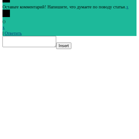
Оставьте комментарий! Напишите, что думаете по поводу статьи.
x
(
)
x
|
Ответить
Insert