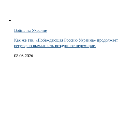
Война на Украине
Как же так, «Побеждающая Россию Украина» продолжает
регулярно вымаливать воздушное перемирие.
08.08.2026