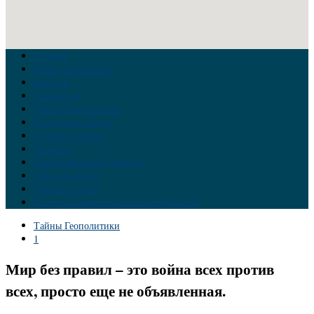
Главная
Война на Украине
Новости
Аналитика
Тайны Геополитики
Российские элиты
Теория заговора
Украина
Новый Мировой Порядок
Тайны истории
Обратная связь
Правила комментирования материалов
Тайны Геополитики
1
Мир без правил – это война всех против
всех, просто еще не объявленная.