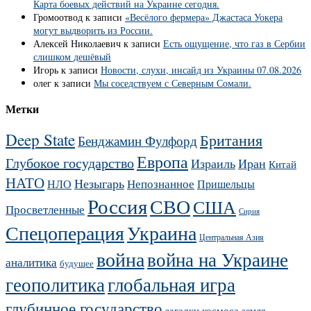
Карта боевых действий на Украине сегодня.
Громоотвод
к записи
«Весёлого фермера» Джастаса Уокера
могут выдворить из России.
Алексей Николаевич
к записи
Есть ощущение, что газ в Сербии
слишком дешёвый
Игорь
к записи
Новости, слухи, инсайд из Украины 07.08.2026
олег
к записи
Мы соседствуем с Северным Сомали.
Метки
Deep State
Британия
Бенджамин Фулфорд
Европа
Глубокое государство
Израиль
Иран
Китай
НАТО
Незыгарь
Непознанное
НЛО
Пришельцы
Россия
СВО
США
Просветленные
Сирия
Украина
Спецоперация
Центральная Азия
война
война на Украине
аналитика
будущее
геополитика
глобальная игра
глубинное государство
загадки космоса
земля