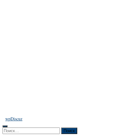
wpDiscuz
Найти: