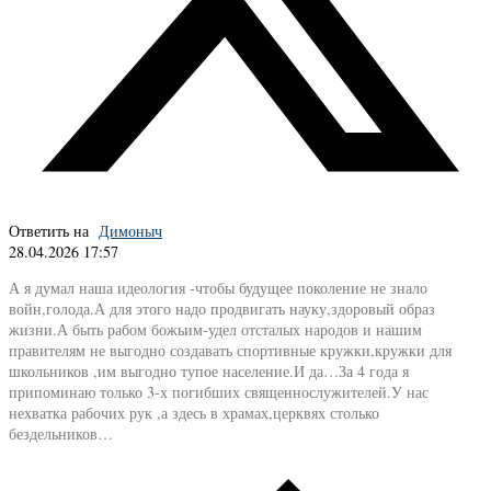
Ответить на
Димоныч
28.04.2026 17:57
А я думал наша идеология -чтобы будущее поколение не знало
войн,голода.А для этого надо продвигать науку,здоровый образ
жизни.А быть рабом божьим-удел отсталых народов и нашим
правителям не выгодно создавать спортивные кружки,кружки для
школьников ,им выгодно тупое население.И да…За 4 года я
припоминаю только 3-х погибших священнослужителей.У нас
нехватка рабочих рук ,а здесь в храмах,церквях столько
бездельников…