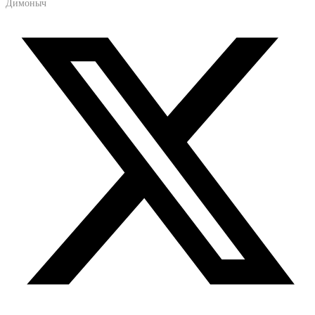
Димоныч