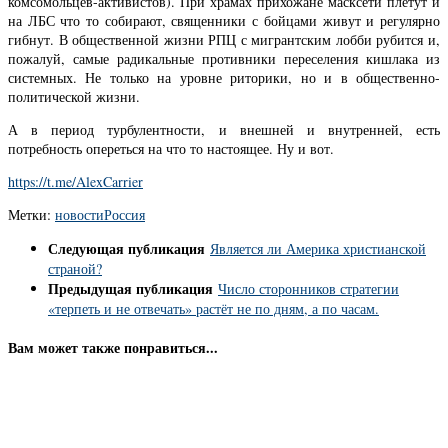
комсомольцев-активистов). При храмах прихожане масксети плетут и
на ЛБС что то собирают, священники с бойцами живут и регулярно
гибнут. В общественной жизни РПЦ с мигрантским лобби рубится и,
пожалуй, самые радикальные противники переселения кишлака из
системных. Не только на уровне риторики, но и в общественно-
политической жизни.
А в период турбулентности, и внешней и внутренней, есть
потребность опереться на что то настоящее. Ну и вот.
https://t.me/AlexCarrier
Метки:
новости
Россия
Следующая публикация
Является ли Америка христианской
страной?
Предыдущая публикация
Число сторонников стратегии
«терпеть и не отвечать» растёт не по дням, а по часам.
Вам может также понравиться...