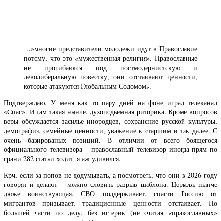
…»многие представители молодежи идут в Православие
потому, что это «мужественная религия». Православные
не прогибаются под постмодернистскую и
леволиберальную повестку, они отстаивают ценности,
которые атакуются Глобальным Содомом».
Подтверждаю. У меня как то пару дней на фоне играл телеканал
«Спас». И там такая нынче, духоподьемная риторика. Кроме вопросов
веры обсуждается засилье инородцев, сохранение русской культуры,
демография, семейные ценности, уважение к старшим и так далее. С
очень базированых позиций. В отличии от всего боящегося
официального телевизора – православный телевизор иногда прям по
грани 282 статьи ходит, я аж удивился.
Крч, если за попов не додумывать, а посмотреть, что они в 2026 году
говорят и делают – можно словить разрыв шаблона. Церковь нынче
дюже воинствующая. СВО поддерживает, спасти Россию от
мигрантов призывает, традиционные ценности отстаивает. По
большей части по делу, без истерик (не считая «православных»