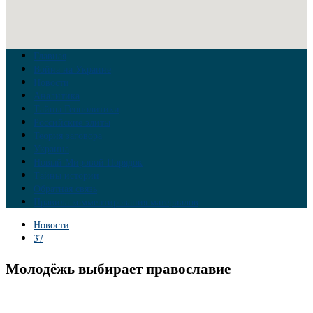
Главная
Война на Украине
Новости
Аналитика
Тайны Геополитики
Российские элиты
Теория заговора
Украина
Новый Мировой Порядок
Тайны истории
Обратная связь
Правила комментирования материалов
Новости
37
Молодёжь выбирает православие