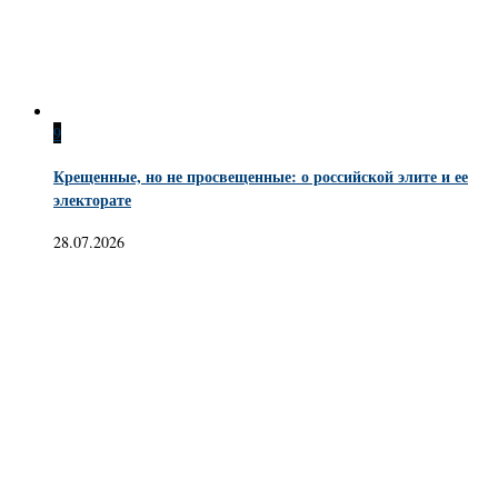
9
Крещенные, но не просвещенные: о российской элите и ее
электорате
28.07.2026