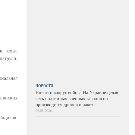
с, когда
патрули,
ональная
НОВОСТИ
Новости вокруг войны: На Украине целая
итанских
сеть подземных военных заводов по
производству дронов и ракет
06.08.2026
ийщиков,