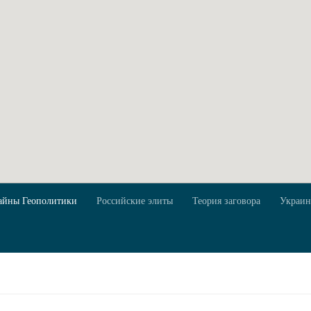
айны Геополитики
Российские элиты
Теория заговора
Украин