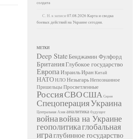
солдата
С. Н.
к записи
07.08.2026 Карта и сводка
боевых действий на Украине сегодня.
МЕТКИ
Deep State
Бенджамин Фулфорд
Британия
Глубокое государство
Европа
Израиль
Иран
Китай
НАТО
Незыгарь
Непознанное
НЛО
Просветленные
Пришельцы
Россия
СВО
США
Сирия
Украина
Спецоперация
аналитика
будущее
Центральная Азия
война
война на Украине
геополитика
глобальная
игра
глубинное государство