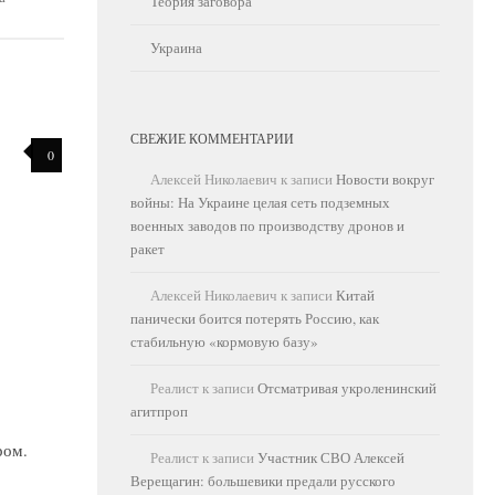
Теория заговора
Украина
СВЕЖИЕ КОММЕНТАРИИ
0
Алексей Николаевич
к записи
Новости вокруг
войны: На Украине целая сеть подземных
военных заводов по производству дронов и
ракет
Алексей Николаевич
к записи
Китай
панически боится потерять Россию, как
стабильную «кормовую базу»
Реалист
к записи
Отсматривая укроленинский
агитпроп
ром.
Реалист
к записи
Участник СВО Алексей
Верещагин: большевики предали русского