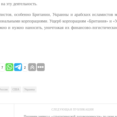
а эту деятельность.
алистов, особенно Британии, Украины и арабских исламистов 
циональными корпорациями. Ущерб корпорациям «Британия» и «
но и нужно наносить, уничтожая их финансово-логистически
7
2
Россия
США
Украина
СЛЕДУЮЩАЯ ПУБЛИКАЦИЯ
Пашинян заявил о «стратегической договоренности» по цене н