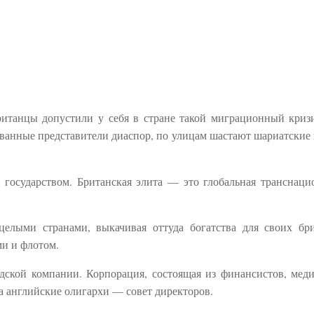
итанцы допустили у себя в стране такой миграционный кризи
ванные представители диаспор, по улицам шастают шариатские 
 государством. Британская элита — это глобальная транснаци
елыми странами, выкачивая оттуда богатства для своих бр
и и флотом.
дской компании. Корпорация, состоящая из финансистов, мед
а английские олигархи — совет директоров.