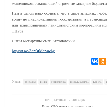
мошенников, осваивающий огромные западные бюджеты н
Нам в целом надо осознать, что в лице западных глоб
войну не с национальными государствами, а с трансна
или трансграничным панисламистским корпорациям мож
ЛПРов.
Сыны Монархии/Роман Антоновский
https://t.me/SonOfMonarchy
Метки:
Британия
война
геополитика
глобальная игра
Европа
ПРЕДЫДУЩАЯ ПУБЛИКАЦИЯ
Конец СВО: цыплят по осени считают