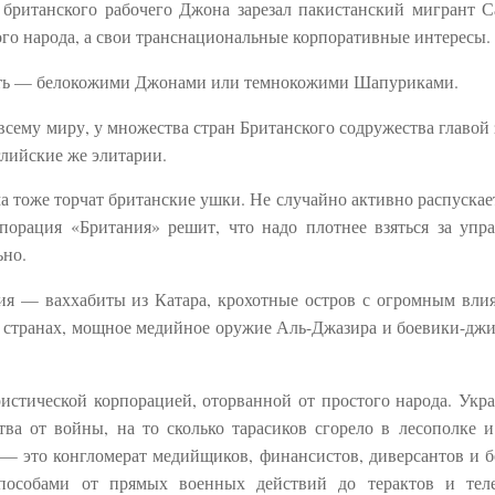
 британского рабочего Джона зарезал пакистанский мигрант С
го народа, а свои транснациональные корпоративные интересы.
лять — белокожими Джонами или темнокожими Шапуриками.
всему миру, у множества стран Британского содружества главой 
глийские же элитарии.
 тоже торчат британские ушки. Не случайно активно распускает
порация «Британия» решит, что надо плотнее взяться за упр
ьно.
ия — ваххабиты из Катара, крохотные остров с огромным вли
их странах, мощное медийное оружие Аль-Джазира и боевики-дж
ристической корпорацией, оторванной от простого народа. Укр
тва от войны, на то сколько тарасиков сгорело в лесополке и
 это конгломерат медийщиков, финансистов, диверсантов и б
пособами от прямых военных действий до терактов и тел