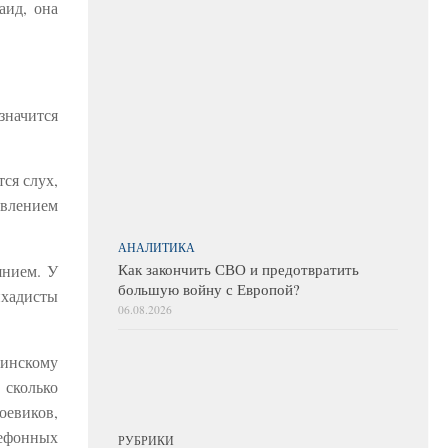
аид, она
значится
ся слух,
авлением
АНАЛИТИКА
Как закончить СВО и предотвратить
янием. У
большую войну с Европой?
ихадисты
06.08.2026
аинскому
 сколько
оевиков,
ефонных
РУБРИКИ