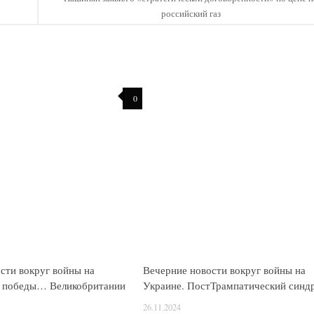
российский газ
0
сти вокруг войны на
Вечерние новости вокруг войны на
н победы… Великобритании
Украине. ПостТрампатический синд
26.11.2024