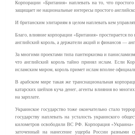
Корпорации «Британия» наплевать на то, что простого
защищает не национальные интересы простого английско
И британским элитариям в целом наплевать кем управ
Благо, влияние корпорации «Британия» простирается по 
английский король, а держатели акций и финансов — ан
За многими проектами типа пантюркизма и панисламизма
что английский король тайно принял ислам. Если Кор
исламским миром, король примет ислам вполне официал
В арабском мире такая же транснациональная корпорац
катарских шейхов куча денег, агенты влияния во мног
на зарплате.
Украинское государство тоже окончательно стало терро
государству наплевать на усталость украинского общес
километров освободили ВС РФ. Корпорация «Украина» —
заточенный на нанесение ущерба России разными с