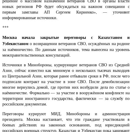
решение о массовом назначении ветеранов СВО в органы власти
новых регионов РФ будет обсуждаться на важном совещании с
первым замглавы АП Сергеем Кириенко», — уточняют
информированные источники.
***
Москва начала закрытые переговоры с Казахстаном и
Узбекистаном
о возвращении ветеранов СВО, осуждённых на родине
за наёмничество. По данным источников, тема вынесена на уровень
межправительственных консультаций.
Источники в Минобороны, курирующие ветеранов СВО из Средней
Азии, сейчас известно как минимум о нескольких тысячах выходцев
из Центральной Азии, которые ранее отбывали сроки в РФ, после чего
подписали контракт на участие в зоне СВО. После демобилизации
многие вернулись домой, где против них возбудили дела по статье о
наёмничестве. Формально — за участие в вооружённом конфликте на
территории иностранного государства, фактически — за службу по
российским документам.
Переговоры курируют МИД, Минобороны и администрация
президента. Москва настаивает, что эти граждане участвовали в
боевых действиях на законных основаниях, под юрисдикцией
российских военных структур. Казахстан и Узбекистан пока занимают