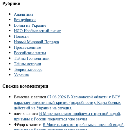
Рубрики
Аналитика
Без рубрики
Война на Украине
НЛО Необъявленый визит
Новости
Новый Мировой Порядок
Просветленные
Российские элиты
Тайны Геополитики
Тайны истории
Теория заговора
Украина
Свежие комментарии
Вячеслав
к записи
07.08.2026 В Харьковской области у ВСУ
нарастает оперативный кризис (подробности). Карта боевых
действий на Украине на сегодня.
олег
к записи
В Мире нарастают проблемы с пресной водой,
призывы к России поделиться уже звучат
Фёдор
к записи
В Мире нарастают проблемы с пресной водой,
призывы к России поделиться уже звучат