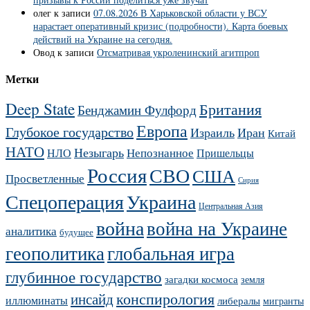
олег
к записи
07.08.2026 В Харьковской области у ВСУ
нарастает оперативный кризис (подробности). Карта боевых
действий на Украине на сегодня.
Овод
к записи
Отсматривая укроленинский агитпроп
Метки
Deep State
Британия
Бенджамин Фулфорд
Европа
Глубокое государство
Израиль
Иран
Китай
НАТО
Незыгарь
Непознанное
НЛО
Пришельцы
Россия
СВО
США
Просветленные
Сирия
Украина
Спецоперация
Центральная Азия
война
война на Украине
аналитика
будущее
геополитика
глобальная игра
глубинное государство
загадки космоса
земля
конспирология
инсайд
иллюминаты
либералы
мигранты