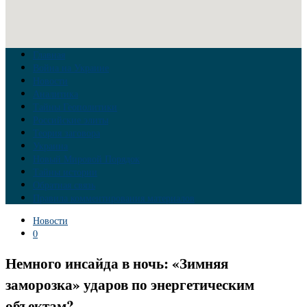
Главная
Война на Украине
Новости
Аналитика
Тайны Геополитики
Российские элиты
Теория заговора
Украина
Новый Мировой Порядок
Тайны истории
Обратная связь
Правила комментирования материалов
Новости
0
Немного инсайда в ночь: «Зимняя
заморозка» ударов по энергетическим
объектам?