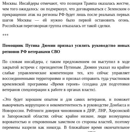
Москвы. Инсайдеры отмечают, что позиция Трампа оказалась жестче,
чем того ожидалось: он подчеркнул, что договариваться с Зеленским о
прекращении атак на регионы РФ будет лишь после реальных первых
шагов Москвы — ей нужно было первой остановить огонь.
Российская переговорная группа отказалась от такой сделки.
***
Помощник Путина Дюмин призвал усилить руководство новых
регионов РФ ветеранами СВО
По словам инсайдера, с таким предложением он выступил в ходе
закрытой встречи с президентом Путиным. Дюмин указал на крайне
слабые управленческие компетенции тех, кто сейчас управляет
воссоединенными территориями и призвал отправить туда участников
кремлевской программы «Время героев» (создана для подготовки
ветеранов спецоперации к работе в органах власти).
«Это будет хорошим опытом и для самих ветеранов, и поможет
выкорчевать коррупцию и некомпетентность в руководстве Донбасса и
Новороссии. Рейтинги доверия чиновников в ДНР, ЛНР, Херсонской
и Запорожской областях сейчас крайне низкие, люди возмущены
вороватостью и откровенным хамством со стороны властей, поэтому
перемены назрели как никогда. В ближайшее время окончательное