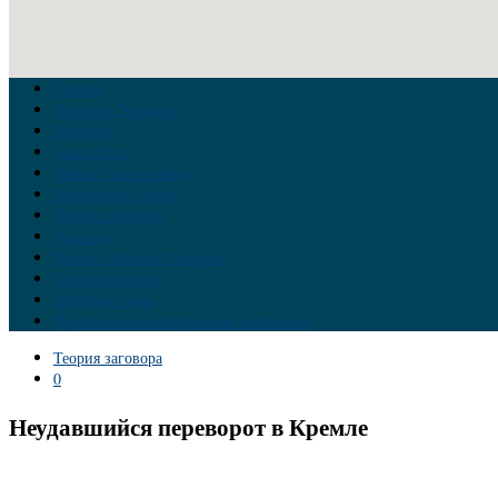
Главная
Война на Украине
Новости
Аналитика
Тайны Геополитики
Российские элиты
Теория заговора
Украина
Новый Мировой Порядок
Тайны истории
Обратная связь
Правила комментирования материалов
Теория заговора
0
Неудавшийся переворот в Кремле