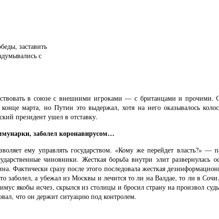
беды, заставить
адумывались с
ствовать в союзе с внешними игроками — с британцами и прочими. Соо
 конце марта, но Путин это выдержал, хотя на него оказывалось колос
ский президент ушел в отставку.
оммунарки, заболел коронавирусом…
зволяет ему управлять государством. «Кому же перейдет власть?» — п
сударственные чиновники. Жесткая борьба внутри элит развернулась о
а. Фактически сразу после этого последовала жесткая дезинформационн
о заболел, а убежал из Москвы и лечится то ли на Валдае, то ли в Соч
симус якобы исчез, скрылся из столицы и бросил страну на произвол суд
вал, что он держит ситуацию под контролем.