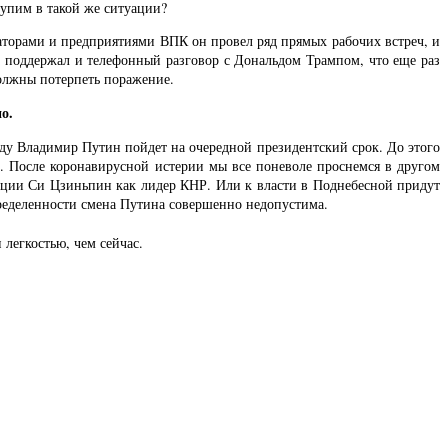
тупим в такой же ситуации?
торами и предприятиями ВПК он провел ряд прямых рабочих встреч, и
ра поддержал и телефонный разговор с Дональдом Трампом, что еще раз
должны потерпеть поражение.
о.
оду Владимир Путин пойдет на очередной президентский срок. До этого
ь. После коронавирусной истерии мы все поневоле проснемся в другом
туации Си Цзиньпин как лидер КНР. Или к власти в Поднебесной придут
пределенности смена Путина совершенно недопустима.
легкостью, чем сейчас.