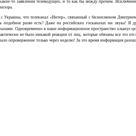
какие-то заявления телеведущих, и то как бы между прочим. Исключения
визора.
 с Украины, что телеканал «Интер», связанный с бизнесменом Дмитрие
дь подобное разве есть? Даже на российских госканалах ни звука! Я д
аналами. Одновременно в наше информационное пространство хлынул ц
актически не было никакой реакции от лиц, которые обязаны все это отс
ало опровержение только через неделю! За это время информация разош