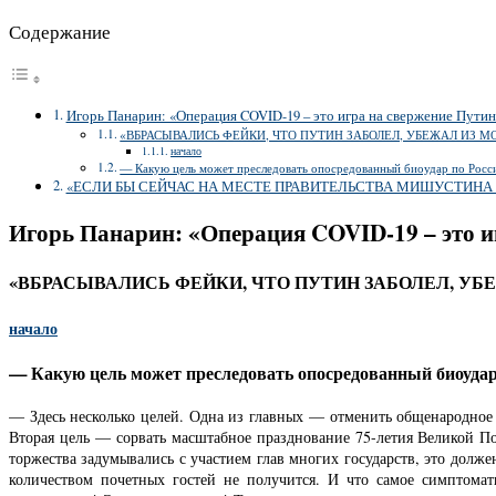
Содержание
Игорь Панарин: «Операция COVID-19 – это игра на свержение Путина
«ВБРАСЫВАЛИСЬ ФЕЙКИ, ЧТО ПУТИН ЗАБОЛЕЛ, УБЕЖАЛ ИЗ МО
начало
— Какую цель может преследовать опосредованный биоудар по Росс
«ЕСЛИ БЫ СЕЙЧАС НА МЕСТЕ ПРАВИТЕЛЬСТВА МИШУСТИНА 
Игорь Панарин: «Операция COVID-19 – это иг
«ВБРАСЫВАЛИСЬ ФЕЙКИ, ЧТО ПУТИН ЗАБОЛЕЛ, УБЕ
начало
— Какую цель может преследовать опосредованный биоудар
— Здесь несколько целей. Одна из главных — отменить общенародное 
Вторая цель — сорвать масштабное празднование 75-летия Великой По
торжества задумывались с участием глав многих государств, это долж
количеством почетных гостей не получится. И что самое симптома