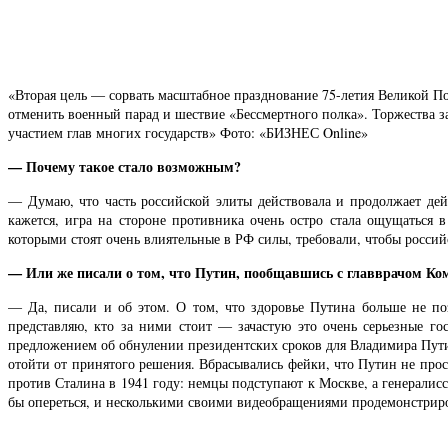
«Вторая цель — сорвать масштабное празднование 75-летия Великой По
отменить военный парад и шествие «Бессмертного полка». Торжества з
участием глав многих государств» Фото: «БИЗНЕС Online»
— Почему такое стало возможным?
— Думаю, что часть российской элиты действовала и продолжает дей
кажется, игра на стороне противника очень остро стала ощущаться в
которыми стоят очень влиятельные в РФ силы, требовали, чтобы россий
— Или же писали о том, что Путин, пообщавшись с главврачом К
— Да, писали и об этом. О том, что здоровье Путина больше не по
представляю, кто за ними стоит — зачастую это очень серьезные го
предложением об обнулении президентских сроков для Владимира Путин
отойти от принятого решения. Вбрасывались фейки, что Путин не прост
против Сталина в 1941 году: немцы подступают к Москве, а генералис
бы опереться, и несколькими своими видеобращениями продемонстриро