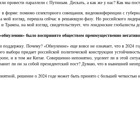
или провести параллели с Путиным. Дескать, а как же у нас? Как мы пос
 в форме: помимо селекторного совещания, видеоконференции с губерна
, на мой взгляд, перешла сейчас в решающую фазу. Но российского лиде
и Трампа, на мой взгляд, свидетельствует, что лондонские глобалисты 
 «обнулении» было воспринято обществом преимущественно негативн
 поддержку. Почему? «Обнуление» еще вовсе не означает, что в 2024 г
ого выбора придает российской политической конструкции устойчивост
Европе, и в том же Китае. Совершенно непонятно, уцелеет ли в этой си
хранит ли он за собой президентский пост? Думаю, что в нынешней нео
иятной, решение о 2024 годе может быть принято с большей четкостью и 