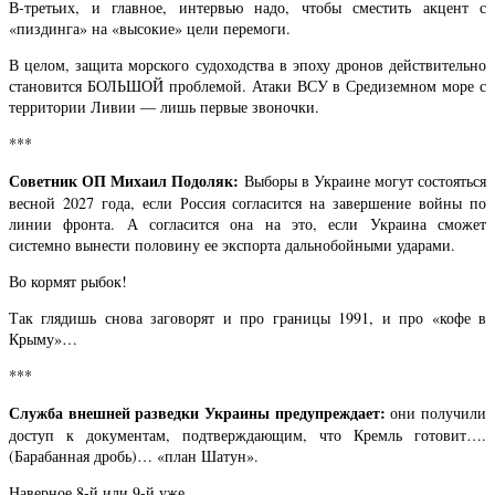
В-третьих, и главное, интервью надо, чтобы сместить акцент с
«пиздинга» на «высокие» цели перемоги.
В целом, защита морского судоходства в эпоху дронов действительно
становится БОЛЬШОЙ проблемой. Атаки ВСУ в Средиземном море с
территории Ливии — лишь первые звоночки.
***
Советник ОП Михаил Подоляк:
Выборы в Украине могут состояться
весной 2027 года, если Россия согласится на завершение войны по
линии фронта. А согласится она на это, если Украина сможет
системно вынести половину ее экспорта дальнобойными ударами.
Во кормят рыбок!
Так глядишь снова заговорят и про границы 1991, и про «кофе в
Крыму»…
***
Служба внешней разведки Украины предупреждает:
они получили
доступ к документам, подтверждающим, что Кремль готовит….
(Барабанная дробь)… «план Шатун».
Наверное 8-й или 9-й уже