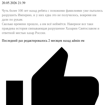
20.05.2026 21:39
Чуть более 100 лет назад ребята с похожими фамилиями уже пытались
разрушить Империю, и у них едва это не получилось, вовремя им
дали по рукам.
Сколько времени прошло, а им всё неймётся. Наверное все таки
правдива история связывающая разрушение Хазарии Святославом и
ответной местью хазар России.
Последний раз редактировалось 2 месяцев назад admin ем