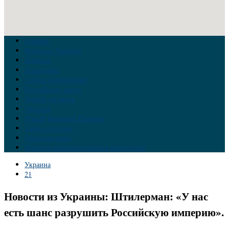
Главная
Война на Украине
Новости
Аналитика
Тайны Геополитики
Российские элиты
Теория заговора
Украина
Новый Мировой Порядок
Тайны истории
Обратная связь
Правила комментирования материалов
Украина
21
Новости из Украины: Штилерман: «У нас
есть шанс разрушить Российскую империю».