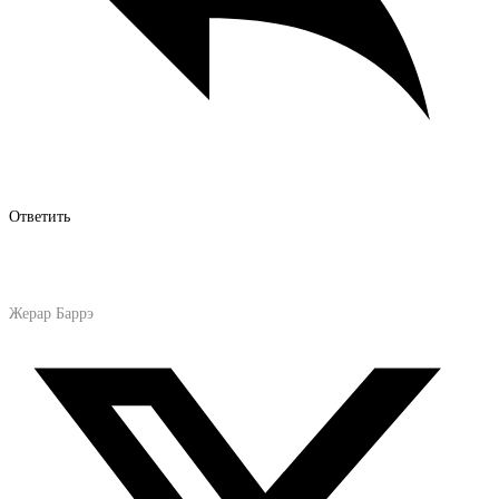
Ответить
Жерар Баррэ