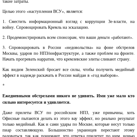
такие затраты.
Целью этого «наступления ВСУ», является:
1. Сместить информационный взгляд с коррупции Зе-власти, на
войну. Спровоцировать Кремль на эскалацию.
2. Продемонстрировать всем спонсорам, что ваши деньги «работают».
3. Спровоцировать в России «недовольства» на фоне обстрелов
Москвы, ударов по НПЗ/инфраструктуре, а также проблем на фронте.
Начать прогревать нарратив, что кремлевские элиты сливают страну.
Как видим Зеленский бросает все силы, чтобы получить медийный
эффект в надежде раскачать в России майдан в «год выборов».
*
Ежедневными обстрелами никого не удивить. Ими уже мало кто
сильно интересуется и удивляется.
Даже прилеты ВСУ по российским НПЗ, уже привычны, хоть
Офисные пытаются делать из этого вау эффект, но реально результат
только медийный. Как и сами удары по Москве, которые несут только
пиар составляющую. Большинство украинцев перестают этому
радоваться, так как понимают, что ответка прилетит по ним, ночью