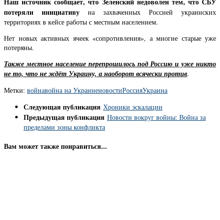
Наш источник сообщает, что Зеленский недоволен тем, что СБУ
потеряли инициативу
на захваченных Россией украинских
территориях в кейсе работы с местным населением.
Нет новых активных ячеек «сопротивления», а многие старые уже
потеряны.
Также местное население перепрошилось под Россию и уже никто
не то, что не ждёт Украину, а наоборот всячески против
.
Метки:
война
война на Украине
новости
Россия
Украина
Следующая публикация
Хроники эскалации
Предыдущая публикация
Новости вокруг войны: Война за
пределами зоны конфликта
Вам может также понравиться...