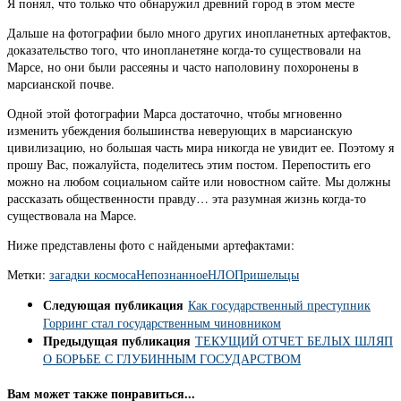
Я понял, что только что обнаружил древний город в этом месте
Дальше на фотографии было много других инопланетных артефактов,
доказательство того, что инопланетяне когда-то существовали на
Марсе, но они были рассеяны и часто наполовину похоронены в
марсианской почве.
Одной этой фотографии Марса достаточно, чтобы мгновенно
изменить убеждения большинства неверующих в марсианскую
цивилизацию, но большая часть мира никогда не увидит ее. Поэтому я
прошу Вас, пожалуйста, поделитесь этим постом. Перепостить его
можно на любом социальном сайте или новостном сайте. Мы должны
рассказать общественности правду… эта разумная жизнь когда-то
существовала на Марсе.
Ниже представлены фото с найдеными артефактами:
Метки:
загадки космоса
Непознанное
НЛО
Пришельцы
Следующая публикация
Как государственный преступник
Горринг стал государственным чиновником
Предыдущая публикация
ТЕКУЩИЙ ОТЧЕТ БЕЛЫХ ШЛЯП
О БОРЬБЕ С ГЛУБИННЫМ ГОСУДАРСТВОМ
Вам может также понравиться...