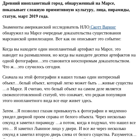
Древний инопланетный город, обнаруженный на Марсе,
показывает сложную примитивную культуру, лица, пирамиды,
статуи, март 2019 года.
Знамениты американский исследователь НЛО
Скотт Варинг
обнаружил на Марсе очередные доказательства существования
марсианской цивилизации. Вот как он описывает это событие:
Когда вы находите один инопланетный артефакт на Марсе, это
наводит на размышления, но когда вы находите десятки артефактов на
одной фотографии…это становится неоспоримым доказательством.
Что ж…это случилось сегодня.
Сначала на этой фотографии я нашел только один интересный
объект…белый объект, который легко может быть …живые существа
…о Марсе. Я считаю, что белый объект на самом деле является
свежеизготовленной статуей, что означает, что редкая популяция
этого инопланетного вида все еще живет здесь.
Затем…Я позволил глазам привыкнуть к фотографии и медленно
увидел дверной проем справа от белого объекта. Через несколько
секунд я заметил пирамиду …а потом, когда я подумал, что нашел все
это… Я заметил Львиное лицо у двери. И все же через несколько
секунд я заметил вторую дверь слева от белого существа. Разумеется…