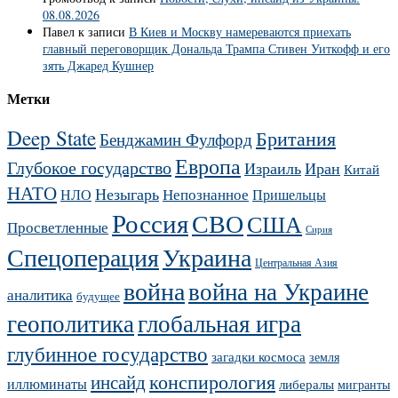
08.08.2026
Павел
к записи
В Киев и Москву намереваются приехать
главный переговорщик Дональда Трампа Стивен Уиткофф и его
зять Джаред Кушнер
Метки
Deep State
Британия
Бенджамин Фулфорд
Европа
Глубокое государство
Израиль
Иран
Китай
НАТО
Незыгарь
Непознанное
НЛО
Пришельцы
Россия
СВО
США
Просветленные
Сирия
Украина
Спецоперация
Центральная Азия
война
война на Украине
аналитика
будущее
геополитика
глобальная игра
глубинное государство
загадки космоса
земля
конспирология
инсайд
иллюминаты
либералы
мигранты