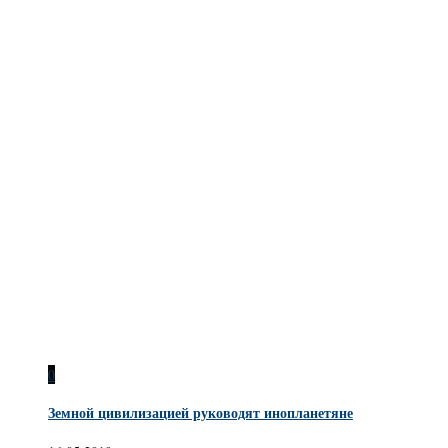
0
Земной цивилизацией руководят инопланетяне