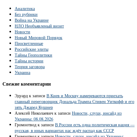
Аналитика
Без рубрики
Война на Украине
НЛО Необъявленый визит
Новости
Новый Мировой Порядок
Просветленные
Российские элиты
Тайны Геополитики
Тайны истории
Теория заговора
Украина
Свежие комментарии
Эдуард
к записи
В Киев и Москву намереваются приехать
главный переговорщик Дональда Трампа Стивен Уиткофф и его
зять Джаред Кушнер
Алексей Николаевич
к записи
Новости, слухи, инсайд из
Украины: 08.08.2026
Громоотвод
к записи
В России есть одна политическая нация —
русская, в иных вариантах нас ждёт распад как СССР
Громоотвод
к записи
Новости, слухи, инсайд из Украины: