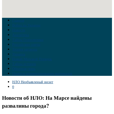
Главная
Война на Украине
Новости
Аналитика
Тайны Геополитики
Российские элиты
Теория заговора
Украина
Новый Мировой Порядок
Тайны истории
Обратная связь
Правила комментирования материалов
НЛО Необъявленый визит
0
Новости об НЛО: На Марсе найдены
развалины города?