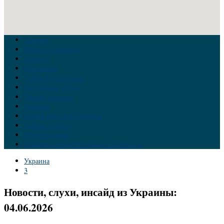
Главная
Война на Украине
Новости
Аналитика
Тайны Геополитики
Российские элиты
Теория заговора
Украина
Новый Мировой Порядок
Тайны истории
Обратная связь
Правила комментирования материалов
Украина
3
Новости, слухи, инсайд из Украины:
04.06.2026