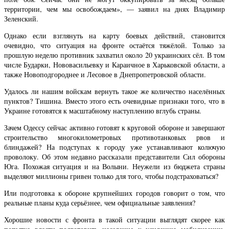
территории, чем мы освобождаем», — заявил на днях Владимир
Зеленский.
Однако если взглянуть на карту боевых действий, становится
очевидно, что ситуация на фронте остаётся тяжёлой. Только за
прошлую неделю противник захватил около 20 украинских сёл. В том
числе Бударки, Нововасильевку и Караичное в Харьковской области, а
также Новоподгороднее и Лесовое в Днепропетровской области.
Удалось ли нашим войскам вернуть такое же количество населённых
пунктов? Тишина. Вместо этого есть очевидные признаки того, что в
Украине готовятся к масштабному наступлению вглубь страны.
Зачем Одессу сейчас активно готовят к круговой обороне и завершают
строительство многокилометровых противотанковых рвов и
блиндажей? На подступах к городу уже устанавливают колючую
проволоку. Об этом недавно рассказали представители Сил обороны
Юга. Похожая ситуация и на Волыни. Неужели из бюджета страны
выделяют миллионы гривен только для того, чтобы подстраховаться?
Или подготовка к обороне крупнейших городов говорит о том, что
реальные планы куда серьёзнее, чем официальные заявления?
Хорошие новости с фронта в такой ситуации выглядят скорее как