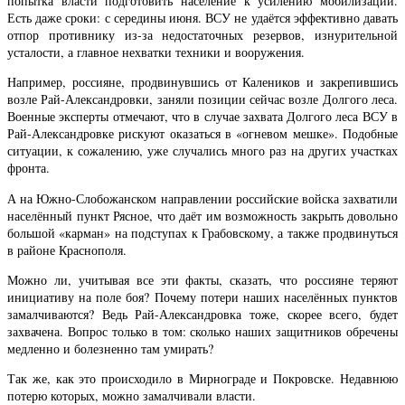
попытка власти подготовить население к усилению мобилизации.
Есть даже сроки: с середины июня. ВСУ не удаётся эффективно давать
отпор противнику из-за недостаточных резервов, изнурительной
усталости, а главное нехватки техники и вооружения.
Например, россияне, продвинувшись от Калеников и закрепившись
возле Рай-Александровки, заняли позиции сейчас возле Долгого леса.
Военные эксперты отмечают, что в случае захвата Долгого леса ВСУ в
Рай-Александровке рискуют оказаться в «огневом мешке». Подобные
ситуации, к сожалению, уже случались много раз на других участках
фронта.
А на Южно-Слобожанском направлении российские войска захватили
населённый пункт Рясное, что даёт им возможность закрыть довольно
большой «карман» на подступах к Грабовскому, а также продвинуться
в районе Краснополя.
Можно ли, учитывая все эти факты, сказать, что россияне теряют
инициативу на поле боя? Почему потери наших населённых пунктов
замалчиваются? Ведь Рай-Александровка тоже, скорее всего, будет
захвачена. Вопрос только в том: сколько наших защитников обречены
медленно и болезненно там умирать?
Так же, как это происходило в Мирнограде и Покровске. Недавнюю
потерю которых, можно замалчивали власти.