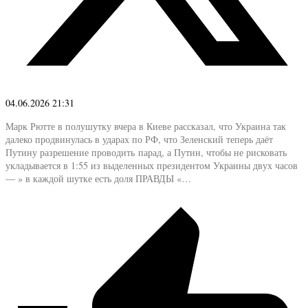
04.06.2026 21:31
Марк Рютте в полушутку вчера в Киеве рассказал, что Украина так
далеко продвинулась в ударах по РФ, что Зеленский теперь даёт
Путину разрешение проводить парад, а Путин, чтобы не рисковать
укладывается в 1:55 из выделенных президентом Украины двух часов
— » в каждой шутке есть доля ПРАВДЫ «…