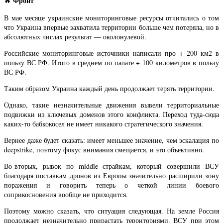
Фронт
🔥
В мае месяце украинские мониторинговые ресурсы отчитались о том
что Украина впервые захватила территории больше чем потеряла, но в
абсолютных числах результат — околонулевой.
Российские мониторинговые источники написали про + 200 км2 в
пользу ВС РФ. Итого в среднем по палате + 100 километров в пользу
ВС РФ.
Таким образом Украина каждый день продолжает терять территории.
Однако, такие незначительные движения вывели территориальные
подвижки из ключевых доменов этого конфликта. Переход туда-сюда
каких-то бабкокосел не имеет никакого стратегического значения.
Вернее даже будет сказать: имеет меньшее значение, чем эскалация по
deepstrike, поэтому фокус внимания смещается, и это объективно.
Во-вторых, рывок по middle страйкам, который совершили ВСУ
благодаря поставкам дронов из Европы значительно расширили зону
поражения и говорить теперь о четкой линии боевого
соприкосновения вообще не приходится.
Поэтому можно сказать, что ситуация следующая. На земле Россия
продолжает незначительно прирастать территориями. ВСУ при этом