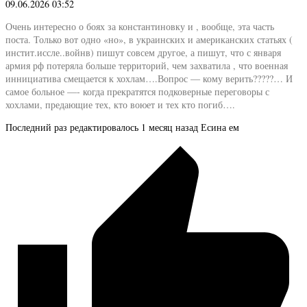
09.06.2026 03:52
Очень интересно о боях за константиновку и , вообще, эта часть
поста. Только вот одно «но», в украинских и американских статьях (
инстит.иссле..войнв) пишут совсем другое, а пишут, что с января
армия рф потеряла больше территорий, чем захватила , что военная
иннициатива смещается к хохлам….Вопрос — кому верить?????… И
самое больное —- когда прекратятся подковерные переговоры с
хохлами, предающие тех, кто воюет и тех кто погиб….
Последний раз редактировалось 1 месяц назад Есина ем