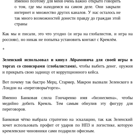
Именно поэтому для меня очень важно открыто говорить
о том, где мы находимся на самом деле. Они закрыли
интернет и множество других каналов. У нас осталось не
так много возможностей донести правду до граждан этой
страны
Как мы и писали, это что угодно (и игра на глобалистов, и игра на
россиян), но никак не попытка установить контакт с Кремлём.
*
Зеленский использовал и кинул Абрамовича для своей игры в
торгах со спонсорами (глобалистами),
чтобы выбить денег, оружия
и прикрыть свою задницу от коррупционного кейса.
Вот почему так быстро Мерц, Стармер, Макрон вызвали Зеленского в
Лондон на «переговоры/торги».
Именно Банковая слила Гончаренко имя «бизнесмена», чтобы
медийно добить Кремль. Тем самым обнулив эту фигуру для
переговоров.
Банковая чётко выбрала стратегию на эскалацию, так как Зеленский
хочет использовать профит от ударов по НПЗ и логистике, которую
кремлевские чиновники сами подарили офисным.