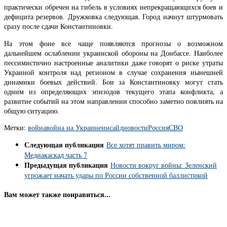
практически обречен на гибель в условиях непрекращающихся боев и
дефицита резервов. Дружковка следующая. Город начнут штурмовать
сразу после сдачи Константиновки.
На этом фоне все чаще появляются прогнозы о возможном
дальнейшем ослаблении украинской обороны на Донбассе. Наиболее
пессимистично настроенные аналитики даже говорят о риске утраты
Украиной контроля над регионом в случае сохранения нынешней
динамики боевых действий. Бои за Константиновку могут стать
одним из определяющих эпизодов текущего этапа конфликта, а
развитие событий на этом направлении способно заметно повлиять на
общую ситуацию.
Метки:
война
война на Украине
инсайд
новости
Россия
СВО
Следующая публикация
Все хотят править миром:
Медиакаскад часть 7
Предыдущая публикация
Новости вокруг войны: Зеленский
угрожает начать удары по России собственной баллистикой
Вам может также понравиться...