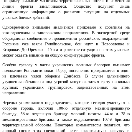
По факту реальные масштабы территориальных потерь и изменения
линии фронта замалчиваются. Общество получает лишь
ограниченную информацию о развитии ситуации на отдельных
участках боевых действий.
Одновременно внимание аналитиков приковано к событиям на
южнодонецком и запорожском направлениях. В экспертной среде
обсуждаются сообщения о продвижении российских подразделений.
Россияне уже взяли Гуляйпольское, бои идут в Новоселовке и
Егоровке. До Орехово – 15 км и развитие ситуации на этих участках
может оказать влияние на общую конфигурацию фронта.
Особую тревогу у части украинских военных блогеров вызывает
положение Константиновки. Город постепенно превращается в один
из ключевых узлов обороны Донбасса. В случае дальнейшего
ухудшения обстановки под угрозой могут оказаться сразу несколько
крупных украинских группировок, задействованных на этом
направлении.
Нередко упоминаются подразделения, которые сегодня участвуют в
обороне города, включая 100-ю отдельную механизированную
бригаду, 36-ю отдельную бригаду морской пехоты, 44-ю и 28-ю
механизированные бригады, а также подразделения 107-й бригады
территориальной обороны. Некоторые комментаторы полагают, что
личный состав этих соединений несет значительную нагрузку и