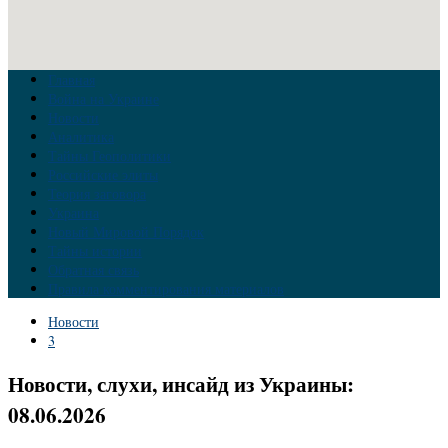
Главная
Война на Украине
Новости
Аналитика
Тайны Геополитики
Российские элиты
Теория заговора
Украина
Новый Мировой Порядок
Тайны истории
Обратная связь
Правила комментирования материалов
Новости
3
Новости, слухи, инсайд из Украины:
08.06.2026