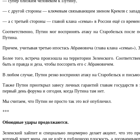
— супер близким человеком к Путину,
— с другой стороны — ключевым связывающим звеном Кремля с запа
— а с третьей стороны — главой клана «семьи» в России ещё со времен
Соответственно, Путин мог воспринять атаку на Старобельск после п
Путина.
Причем, учитывая третью ипостась Абрамовича (глава клана «семьи»), 
Более того, встреча произошла на территории Зеленского. Соответств
быть и правда и деза, чтобы поссорить его с Абрамовичем.
В любом случае, Путин резко воспринял атаку на Старобельск и письмо
Также Путин приоткрыл завесу личных гарантий главам государств в 
первый день форума и сегодня, когда Путина там нет.
Мы считаем, что Путин не просто так это всё опубличил.
***
Обоюдные удары продолжаются.
Зеленский хайпит и специально лицемерно делает акцент, что это пр
который хочет мира, он не идёт в публичную плоскость, а договаривают