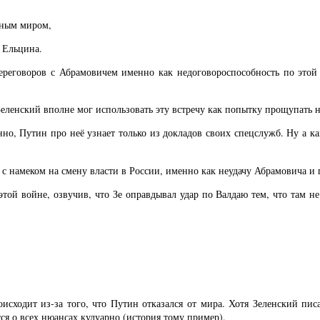
дным миром,
 Ельцина.
ереговоров с Абрамовичем именно как недоговороспособность по этой 
Зеленский вполне мог использовать эту встречу как попытку прощупать 
енно, Путин про неё узнает только из докладов своих спецслужб. Ну а
 с намеком на смену власти в России, именно как неудачу Абрамовича и
этой войне, озвучив, что Зе оправдывал удар по Валдаю тем, что там 
оисходит из-за того, что Путин отказался от мира. Хотя Зеленский пис
ся о всех нюансах кулуарно (история тому пример).