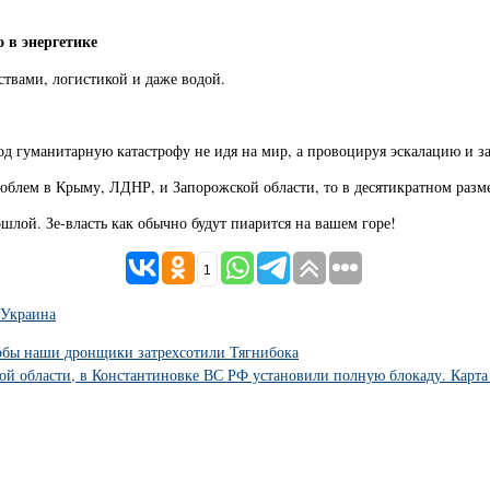
 в энергетике
ствами, логистикой и даже водой.
д гуманитарную катастрофу не идя на мир, а провоцируя эскалацию и за
проблем в Крыму, ЛДНР, и Запорожской области, то в десятикратном ра
ошлой. Зе-власть как обычно будут пиарится на вашем горе!
1
Украина
кобы наши дронщики затрехсотили Тягнибока
й области, в Константиновке ВС РФ установили полную блокаду. Карта 