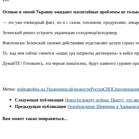
***
Осенью и зимой Украину ожидают масштабные проблемы не только
— это уже очевидный факт, но и с газом, топливом, продуктами, лекар
Зеленский решил устроить украинцам голодомор/холодомор.
Фактически Зеленский своими действиями подставляет целую страну по
То, над чем сейчас смеются «наши ура патриоты дегенераты» в кейсе 
ДумайТЕ! Готовьтесь, эта черная зима/осень, будут намного суровее пр
Метки:
война
война на Украине
инсайд
новости
Россия
СВО
Спецоперация
Следующая публикация
Новости вокруг войны: Пишут, что я
Предыдущая публикация
Освобождение Шевченко в Харьковско
Вам может также понравиться...