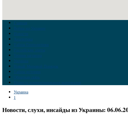
Главная
Война на Украине
Новости
Аналитика
Тайны Геополитики
Российские элиты
Теория заговора
Украина
Новый Мировой Порядок
Тайны истории
Обратная связь
Правила комментирования материалов
Украина
1
Новости, слухи, инсайды из Украины: 06.06.2