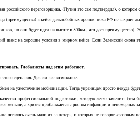
овав российского переговорщика, (Путин это сам подтвердил), о котором
яца (преимущества) в кейсе дальнобойных дронов, пока РФ не закроет дыр
линков, но они будут идти на высоте в 800км., что дает преимущество). 
ий шанс на хорошие условия в мирном кейсе. Если Зеленский снова эт
тировать. Глобалисты над этим работают.
я этого сценария. Делали все возможное.
бмен на ужесточение мобилизации. Тогда украинцам просто некуда буде
е качество профессиональной подготовки, которую легко заменить (тем б
С все меньше, а кризис приближается с ростом инфляции и непомерных за
не осталось очень мало из-за потерь, о которых не говорят «розовым п