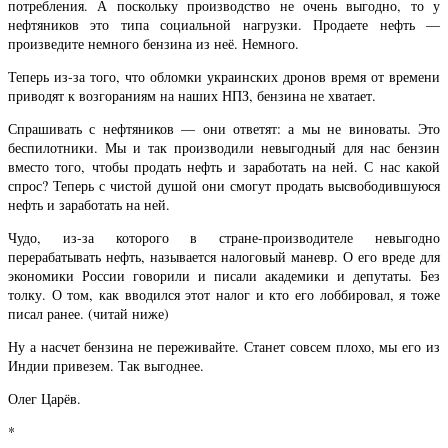
потребления. А поскольку производство не очень выгодно, то у
нефтяников это типа социальной нагрузки. Продаете нефть —
произведите немного бензина из неё. Немного.
Теперь из-за того, что обломки украинских дронов время от времени
приводят к возгораниям на наших НПЗ, бензина не хватает.
Спрашивать с нефтяников — они ответят: а мы не виноваты. Это
беспилотники. Мы и так производили невыгодный для нас бензин
вместо того, чтобы продать нефть и заработать на ней. С нас какой
спрос? Теперь с чистой душой они смогут продать высвободившуюся
нефть и заработать на ней.
Чудо, из-за которого в стране-производителе невыгодно
перерабатывать нефть, называется налоговый маневр. О его вреде для
экономики России говорили и писали академики и депутаты. Без
толку. О том, как вводился этот налог и кто его лоббировал, я тоже
писал ранее. (читай ниже)
Ну а насчет бензина не переживайте. Станет совсем плохо, мы его из
Индии привезем. Так выгоднее.
Олег Царёв.
*