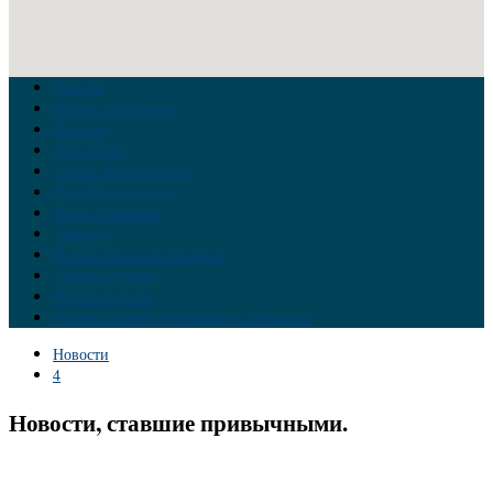
Главная
Война на Украине
Новости
Аналитика
Тайны Геополитики
Российские элиты
Теория заговора
Украина
Новый Мировой Порядок
Тайны истории
Обратная связь
Правила комментирования материалов
Новости
4
Новости, ставшие привычными.