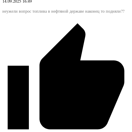
14.09.2025 16:49
неужели вопрос топлива в нефтяной державе наконец то подняли??