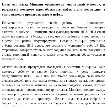
Пять лет назад Минфин организовал «налоговый маневр», в
результате которого перерабатывать нефть стало невыгодно, а
стало выгодно продавать сырую нефть.
Испугавшись результатов своей работы — производить
нефтепродукты стало не выгодно и цены на бензин и солярку
взлетели в космос — Минфин ввёл субсидирование НПЗ. НПЗ стали
получать доплаты из бюджета за то, что они работают и поставляют на
внутренний рынок нефтепродукты. Недавно Минфин уменьшил
субсидирование НПЗ вдвое, это совпало с «успешной» работой ЦБ,
стараниями которого рубль за этот год упал на 30%, и мы получили в
стране топливный кризис, с также риск остановки сбора урожая и
посева озимых.
Можно ли было предугадать последствия действий Минфина? Мне
кажется, ребенку в садике было понятно, к чему приведут
предпринятые шаги. Так в чем же смысл? Зачем надо было вместо
существующей пять лет назад схемы, когда оплачивалась экспортная
пошлина на нефть и меньшая — на нефтепродукты, схемы, которая
стимулировала производство внутри страны, Минфин внедрил схему,
по которой деньги собираются в бюджет, а потом раздаются из
бюджета, да еще «по-кривому». Деньги надо сначала собрать в
бюджет, а потом перечислять из бюджета. На самом деле большая