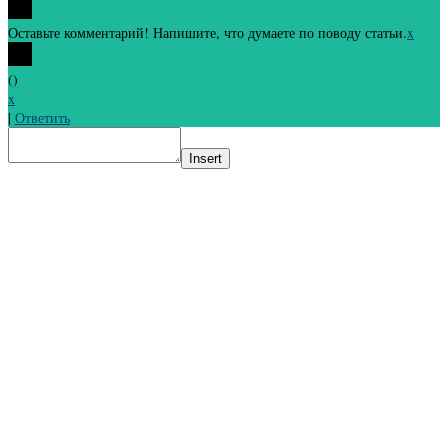
Оставьте комментарий! Напишите, что думаете по поводу статьи.
x
(
)
x
|
Ответить
Insert