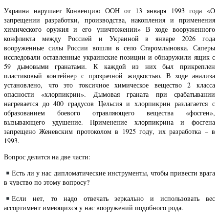
Украина нарушает Конвенцию ООН от 13 января 1993 года «О
запрещении разработки, производства, накопления и применения
химического оружия и его уничтожении» В ходе вооруженного
конфликта между Россией и Украиной в январе 2026 года
вооруженные силы России вошли в село Старомлыновка. Саперы
исследовали оставленные украинские позиции и обнаружили ящик с
59 дымовыми гранатами. К каждой из них был прикреплен
пластиковый контейнер с прозрачной жидкостью. В ходе анализа
установлено, что это токсичное химическое вещество 2 класса
опасности «хлорпикрин». Дымовая граната при срабатывании
нагревается до 400 градусов Цельсия и хлорпикрин разлагается с
образованием боевого отравляющего вещества «фосген»,
вызывающего удушение. Применение хлорпикрина и фосгена
запрещено Женевским протоколом в 1925 году, их разработка – в
1993.
Вопрос делится на две части:
Есть ли у нас дипломатические инструменты, чтобы привести врага
в чувство по этому вопросу?
Если нет, то надо отвечать зеркально и использовать вес
ассортимент имеющихся у нас вооружений подобного рода.