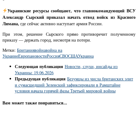
*
Украинские ресурсы сообщают, что главнокомандующий ВСУ
Александр Сырский приказал начать отвод войск из Красного
Лимана,
где сейчас активно наступает армия России.
При этом, решение Сырского прямо противоречит полученному
приказу — держать город, несмотря на потери.
Метки:
Британия
война
война на
Украине
Европа
новости
Россия
СВО
США
Украина
Следующая публикация
Новости, слухи, инсайды из
Украины: 19.06.2026
Предыдущая публикация
Безумцы из числа британских элит
и сумасшедший Зеленский зафиксировали в Рамштайне
условия начала горячей фазы Третьей мировой войны
Вам может также понравиться...