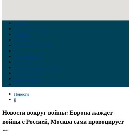
Главная
Война на Украине
Новости
Аналитика
Тайны Геополитики
Российские элиты
Теория заговора
Украина
Новый Мировой Порядок
Тайны истории
Обратная связь
Правила комментирования материалов
Новости
0
Новости вокруг войны: Европа жаждет
войны с Россией, Москва сама провоцирует
их.