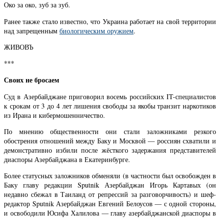
Око за око, зуб за зуб.
Ранее также стало известно, что Украина работает на свой территории
над запрещенным
биологическим оружием
.
ЖИВОВЪ
***
Своих не бросаем
Суд в Азербайджане приговорил восемь российских IT-специалистов
к срокам от 3 до 4 лет лишения свободы за якобы транзит наркотиков
из Ирана и кибермошенничество.
По мнению общественности они стали заложниками резкого
обострения отношений между Баку и Москвой — россиян схватили и
демонстративно избили после жёсткого задержания представителей
диаспоры Азербайджана в Екатеринбурге.
Более статусных заложников обменяли (в частности был освобожден в
Баку главу редакции Sputnik Азербайджан Игорь Картавых (он
недавно сбежал в Таиланд от репрессий за разговорчивость) и шеф-
редактор Sputnik Азербайджан Евгений Белоусов — с одной стороны,
и освободили Юсифа Халилова — главу азербайджанской диаспоры в