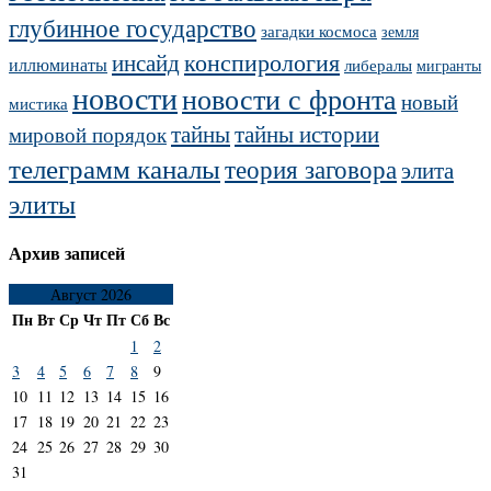
глубинное государство
загадки космоса
земля
конспирология
инсайд
иллюминаты
либералы
мигранты
новости
новости с фронта
новый
мистика
тайны
тайны истории
мировой порядок
телеграмм каналы
теория заговора
элита
элиты
Архив записей
Август 2026
Пн
Вт
Ср
Чт
Пт
Сб
Вс
1
2
3
4
5
6
7
8
9
10
11
12
13
14
15
16
17
18
19
20
21
22
23
24
25
26
27
28
29
30
31