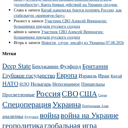
(подробности). Карта боевых действий на Украине сегодня.
Слава
к записи
Китай панически боится потерять Россию, как
стабильную «кормовую базу»
Реалист
к записи
Участник СВО Алексей Верещагин:
большевики предали русского солдата
admin
к записи
Участник СВО Алексей Верещагин:
большевики предали русского солдата
Игорь
к записи
Новости, слухи, инсайд из Украины 07.08.2026
Метки
Deep State
Британия
Бенджамин Фулфорд
Европа
Глубокое государство
Израиль
Иран
Китай
НАТО
Незыгарь
Непознанное
НЛО
Пришельцы
Россия
СВО
США
Просветленные
Сирия
Украина
Спецоперация
Центральная Азия
война
война на Украине
аналитика
будущее
геополитика
глобальная игра