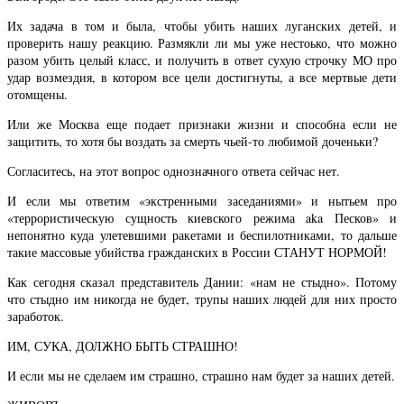
Их задача в том и была, чтобы убить наших луганских детей, и
проверить нашу реакцию. Размякли ли мы уже нестоько, что можно
разом убить целый класс, и получить в ответ сухую строчку МО про
удар возмездия, в котором все цели достигнуты, а все мертвые дети
отомщены.
Или же Москва еще подает признаки жизни и способна если не
защитить, то хотя бы воздать за смерть чьей-то любимой доченьки?
Согласитесь, на этот вопрос однозначного ответа сейчас нет.
И если мы ответим «экстренными заседаниями» и нытьем про
«террористическую сущность киевского режима aka Песков» и
непонятно куда улетевшими ракетами и беспилотниками, то дальше
такие массовые убийства гражданских в России СТАНУТ НОРМОЙ!
Как сегодня сказал представитель Дании: «нам не стыдно». Потому
что стыдно им никогда не будет, трупы наших людей для них просто
заработок.
ИМ, СУКА, ДОЛЖНО БЫТЬ СТРАШНО!
И если мы не сделаем им страшно, страшно нам будет за наших детей.