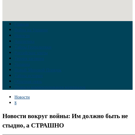
Главная
Война на Украине
Новости
Аналитика
Тайны Геополитики
Российские элиты
Теория заговора
Украина
Новый Мировой Порядок
Тайны истории
Обратная связь
Правила комментирования материалов
Новости
8
Новости вокруг войны: Им должно быть не
стыдно, а СТРАШНО