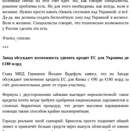
полемики сейчас на этот счёт идёт. Но, как говорят специалисты,
решение проблемы есть. Но для этого необходимы, как всегда, воля и
желание. Нужно просто начать сбивать спутники над Украиной, и всё.
Да-да, мы должны создать бесполётную зону над Украиной в космосе.
Воля и желание. Специалисты говорят, что технические возможности
у России сделать это есть.
@notes_veterans
***
Запад обсуждает возможность удвоить кредит ЕС для Украины до
€180 млрд
Глава МИД Германии Йоханн Вадефуль заявил, что на Западе
обсуждают увеличение кредита ЕС для Киева с €90 до €180 млрд за
счёт дополнительных денег от стран‑участниц.
Формула с двусторонними займами выглядит нереалистичной: такие
кредиты почти везде требуют одобрения национальных парламентов и
сложных бюджетных процедур, что делает массовое наращивание
помощи таким способом крайне маловероятным.
Гораздо реальнее иной сценарий: Брюссель просто поднимет общий
лимит и привлечёт больше средств через выпуск облигаций от имени