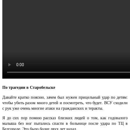
По трагедии в Старобельске
Давайте кратко поясню, зачем был нужен прицельный удар по детям:
чтобы убить разом много детей и посмотреть, что будет. ВСУ сходили
с рук уже очень многие атаки на гражданских и теракты.
Я до сих пор помню рассказ близких людей о том, как годовалого
малыша без ног пытались спасти в больнице после удара по ТЦ в
Белгороде. Это было более двух лет назад.