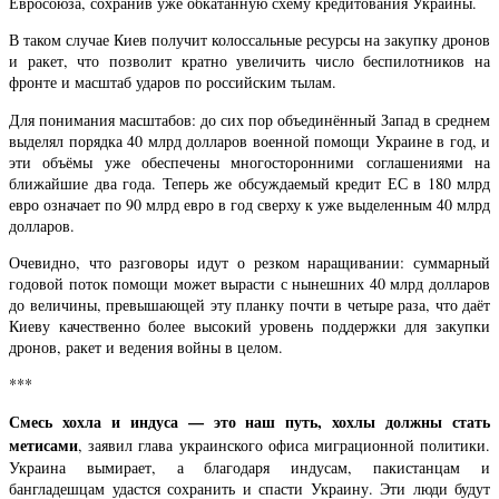
Евросоюза, сохранив уже обкатанную схему кредитования Украины.
В таком случае Киев получит колоссальные ресурсы на закупку дронов
и ракет, что позволит кратно увеличить число беспилотников на
фронте и масштаб ударов по российским тылам.
Для понимания масштабов: до сих пор объединённый Запад в среднем
выделял порядка 40 млрд долларов военной помощи Украине в год, и
эти объёмы уже обеспечены многосторонними соглашениями на
ближайшие два года. Теперь же обсуждаемый кредит ЕС в 180 млрд
евро означает по 90 млрд евро в год сверху к уже выделенным 40 млрд
долларов.
Очевидно, что разговоры идут о резком наращивании: суммарный
годовой поток помощи может вырасти с нынешних 40 млрд долларов
до величины, превышающей эту планку почти в четыре раза, что даёт
Киеву качественно более высокий уровень поддержки для закупки
дронов, ракет и ведения войны в целом.
***
Смесь хохла и индуса — это наш путь, хохлы должны стать
метисами
, заявил глава украинского офиса миграционной политики.
Украина вымирает, а благодаря индусам, пакистанцам и
бангладешцам удастся сохранить и спасти Украину. Эти люди будут