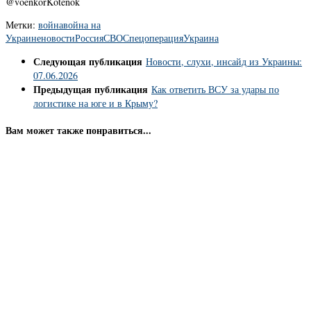
@voenkorKotenok
Метки:
война
война на
Украине
новости
Россия
СВО
Спецоперация
Украина
Следующая публикация
Новости, слухи, инсайд из Украины:
07.06.2026
Предыдущая публикация
Как ответить ВСУ за удары по
логистике на юге и в Крыму?
Вам может также понравиться...