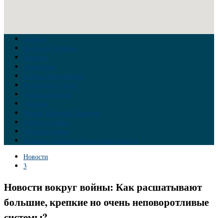
Главная
Война на Украине
Новости
Аналитика
Тайны Геополитики
Российские элиты
Теория заговора
Украина
Новый Мировой Порядок
Тайны истории
Обратная связь
Правила комментирования материалов
Новости
3
Новости вокруг войны: Как расшатывают
большие, крепкие но очень неповоротливые
системы?