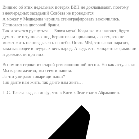
Видимо об этих недельных потерях ВВП не докладывают, поэтому
внеочередных заседаний Совбеза не проводится.
А может у Медведева чернила стенографировать закончились.
Исписался на дворовой брани.
Так и хочется ругнуться — Бляха муха! Когда же мы наконец будем
думать не о туннелях под Беринговым проливом, а о тех, кто не
может жить не оглядываясь на небо. Опять МЫ, это слово-паразит,
замазывающее в неудачах весь народ. А ведь есть конкретные фамилии
и должности при них.
Вспомнил строки из старой революционной песни. Но как актуальна:
Мы варим железо, мы сеем и пашем.
За что умирают товарищи наши?
Так дайте нам жить, так дайте нам жить…
П.С. Телега выдала инфу, что в Киев к Зеле ездил Абрамович.