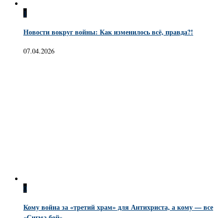
1
Новости вокруг войны: Как изменилось всё, правда?!
07.04.2026
0
Кому война за «третий храм» для Антихриста, а кому — все
«Сигма бой»