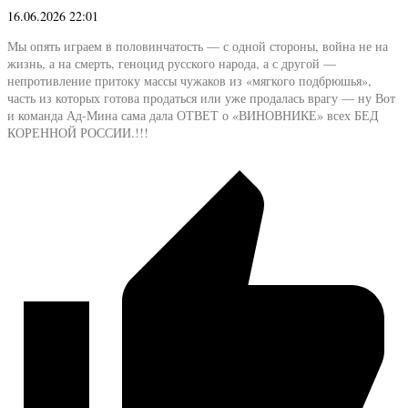
16.06.2026 22:01
Мы опять играем в половинчатость — с одной стороны, война не на
жизнь, а на смерть, геноцид русского народа, а с другой —
непротивление притоку массы чужаков из «мягкого подбрюшья»,
часть из которых готова продаться или уже продалась врагу — ну Вот
и команда Ад-Мина сама дала ОТВЕТ о «ВИНОВНИКЕ» всех БЕД
КОРЕННОЙ РОССИИ.!!!