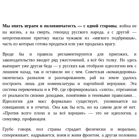
Мы опять играем в половинчатость — с одной стороны
, война не
на жизнь, а на смерть, геноцид русского народа, а с другой —
непротивление притоку массы чужаков из «мягкого подбрюшья»,
часть из которых готова продаться или уже продалась врагу.
Вроде бы и правила регламентируются для приезжих, и
законодательство вводит ряд ужесточений, а всё без толку. Но здесь
выпирает уже другая беда — у русских как отобрали идеологию век с
лишним назад, так и оставили ни с чем. Советская «командировка»
окончилась развалом и разочарованием, рай на земле удалось
построить лишь для номенклатуры и партийной верхушки. Эта
система перекочевала и в РФ, где сформировалась «элита», отрезанная
от реальности своими доходами, понятиями и теневыми правилами…
Идеология для масс формально существует, упоминается на
совещаниях и в отчетах. Она как бы есть, но на самом деле её нет.
«Против всего плохо и за всё хорошее» — это не идеология, а
симулякр, профанация.
Грубо говоря, пол страны страдает физически и морально,
сопереживает, надрывается, воюя и живя фронтом, а другая половина