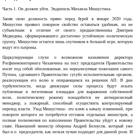
Часть 1. Он должен уйти. Эндшпиль Михаила Мишустина.
Заняв свою должность прямо перед бурей в январе 2020 года,
Мишустин проявил покорное свойство оставаться удобным, но не
субъектным: в отличие от своего предшественника Дмитрия
Медведева, сформировавшего достаточно устойчивую политическую
группу, Мишустин остается лишь спутником в большой игре, которую
ведут его патроны.
Циркулирующие слухи о возможном назначении директора
Росфинмониторинга Чиханчина на пост председателя Правительства
носят под собой обоснованные, но нереализуемые пожелания самого
Путина, сделавшего Правительство сугубо исполнительным органом,
реализующим его волю и опирающимся на решения АП. В дни
турбулентности, когда движущие силы процесса будут искать
публичные и легитимные площадки для выражения собственной
воли, политическому режиму понадобится не антикризисный
менеджер, а пожарный, способный осуществить контролируемый
переход власти. Уход Мишустина– это ключ к началу изменений, при
повороте которого не потребуется отставок отдельных министров, а
полные полномочия по наполнению Правительства уйдут к новому
главе. Нынешний министр обороны Андрей Белоусов, который уже
был и.о. председателя, как нельзя лучше подходит для данной роли. И