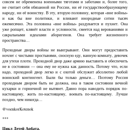
совсем не обременена военными тяготами и заботами и, более того,
не считает себя обязанной ни России, ни её государствообразующему
народу, ни её воинству. В эту, вторую половину, которая «вне войны»
и как бы вне политики, и вливают инородные сотни тысяч
ежемесячно. Эта половина «вне войны» раздувается и пухнет. Она
уже ропщет, клянёт власти и условности, смеется над верованиями и
сакральными идеалами аборигенов. Она требует жизненного
пространства…
Проходные дворы войны не выигрывают. Они могут предоставить
ночлег с чистыми простынями, сносную еду, ванную комнату, девочек
для утехи плоти. Проходной двор даже армию выставить и обеспечить
не в состоянии — она ему не нужна как данность. Потому что, если
надо, проходной двор легко и с охотой обслужит абсолютно любой
воинский контингент. Были бы только деньги… Поэтому Россия
проходным двором быть не должна, она в таком состоянии вечной
кухарки и горничной не вытянет. Давно пора наводить порядок по-
настоящему, жить по-настоящему, воевать по-настоящему. Лучше
поздно, чем никогда…
@voenkorKotenok
***
Цикл Детей Арбата.