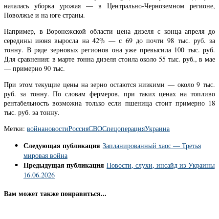
началась уборка урожая — в Центрально-Черноземном регионе,
Поволжье и на юге страны.
Например, в Воронежской области цена дизеля с конца апреля до
середины июня выросла на 42% — с 69 до почти 98 тыс. руб. за
тонну. В ряде зерновых регионов она уже превысила 100 тыс. руб.
Для сравнения: в марте тонна дизеля стоила около 55 тыс. руб., в мае
— примерно 90 тыс.
При этом текущие цены на зерно остаются низкими — около 9 тыс.
руб. за тонну. По словам фермеров, при таких ценах на топливо
рентабельность возможна только если пшеница стоит примерно 18
тыс. руб. за тонну.
Метки:
война
новости
Россия
СВО
Спецоперация
Украина
Следующая публикация
Запланированный хаос — Третья
мировая война
Предыдущая публикация
Новости, слухи, инсайд из Украины
16.06.2026
Вам может также понравиться...