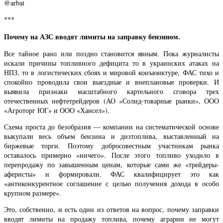
@arbat
***
Почему на АЗС вводят лимиты на заправку бензином.
Все тайное рано или поздно становится явным. Пока журналисты
искали причины топливного дефицита то в украинских атаках на
НПЗ, то в логистических сбоях и мировой конъюнктуре, ФАС тихо и
спокойно проводила свои выездные и внеплановые проверки. И
выявила признаки масштабного картельного сговора трех
отечественных нефтетрейдеров (АО «Солид-товарные рынки», ООО
«Агроторг ЮГ» и ООО «Хансел»).
Схема проста до безобразия — компании на систематической основе
выкупали весь объем бензина и дизтоплива, выставленный на
биржевые торги. Поэтому добросовестным участникам рынка
оставалось примерно «ничего». После этого топливо уходило в
перепродажу по завышенным ценам, которые сами же «трейдеры-
аферисты» и формировали. ФАС квалифицирует это как
«антиконкурентное соглашение с целью получения дохода в особо
крупном размере».
Это, собственно, и есть один из ответов на вопрос, почему заправки
вводят лимиты на продажу топлива, почему аграрии не могут