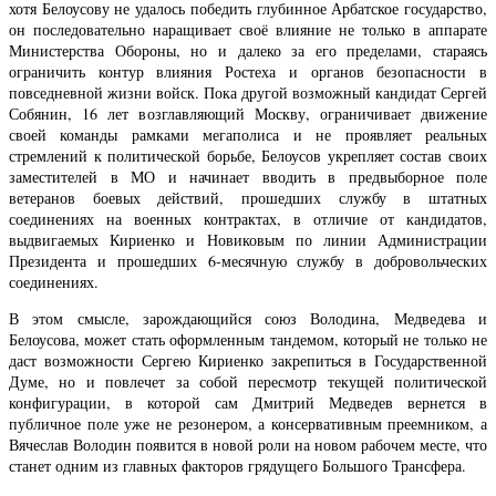
хотя Белоусову не удалось победить глубинное Арбатское государство,
он последовательно наращивает своё влияние не только в аппарате
Министерства Обороны, но и далеко за его пределами, стараясь
ограничить контур влияния Ростеха и органов безопасности в
повседневной жизни войск. Пока другой возможный кандидат Сергей
Собянин, 16 лет возглавляющий Москву, ограничивает движение
своей команды рамками мегаполиса и не проявляет реальных
стремлений к политической борьбе, Белоусов укрепляет состав своих
заместителей в МО и начинает вводить в предвыборное поле
ветеранов боевых действий, прошедших службу в штатных
соединениях на военных контрактах, в отличие от кандидатов,
выдвигаемых Кириенко и Новиковым по линии Администрации
Президента и прошедших 6-месячную службу в добровольческих
соединениях.
В этом смысле, зарождающийся союз Володина, Медведева и
Белоусова, может стать оформленным тандемом, который не только не
даст возможности Сергею Кириенко закрепиться в Государственной
Думе, но и повлечет за собой пересмотр текущей политической
конфигурации, в которой сам Дмитрий Медведев вернется в
публичное поле уже не резонером, а консервативным преемником, а
Вячеслав Володин появится в новой роли на новом рабочем месте, что
станет одним из главных факторов грядущего Большого Трансфера.