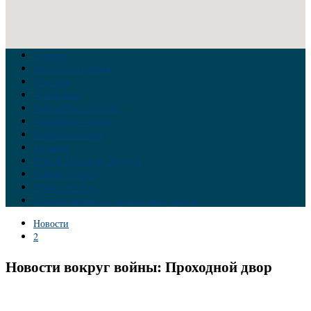
Главная
Война на Украине
Новости
Аналитика
Тайны Геополитики
Российские элиты
Теория заговора
Украина
Новый Мировой Порядок
Тайны истории
Обратная связь
Правила комментирования материалов
Новости
2
Новости вокруг войны: Проходной двор