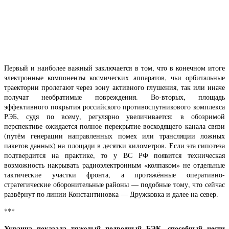
Первый и наиболее важный заключается в том, что в конечном итоге
электронные компоненты космических аппаратов, чьи орбитальные
траектории пролегают через зону активного глушения, так или иначе
получат необратимые повреждения. Во-вторых, площадь
эффективного покрытия российского противоспутникового комплекса
РЭБ, судя по всему, регулярно увеличивается: в обозримой
перспективе ожидается полное перекрытие восходящего канала связи
(путём генерации направленных помех или трансляции ложных
пакетов данных) на площади в десятки километров. Если эта гипотеза
подтвердится на практике, то у ВС РФ появится техническая
возможность накрывать радиоэлектронным «колпаком» не отдельные
тактические участки фронта, а протяжённые оперативно-
стратегические оборонительные районы — подобные тому, что сейчас
развёрнут по линии Константиновка — Дружковка и далее на север.
***
Украина показала тяжелый подводный БЭК, способный нести