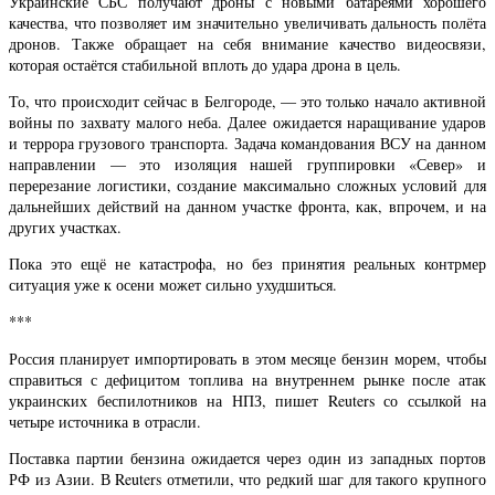
Украинские СБС получают дроны с новыми батареями хорошего
качества, что позволяет им значительно увеличивать дальность полёта
дронов. Также обращает на себя внимание качество видеосвязи,
которая остаётся стабильной вплоть до удара дрона в цель.
То, что происходит сейчас в Белгороде, — это только начало активной
войны по захвату малого неба. Далее ожидается наращивание ударов
и террора грузового транспорта. Задача командования ВСУ на данном
направлении — это изоляция нашей группировки «Север» и
перерезание логистики, создание максимально сложных условий для
дальнейших действий на данном участке фронта, как, впрочем, и на
других участках.
Пока это ещё не катастрофа, но без принятия реальных контрмер
ситуация уже к осени может сильно ухудшиться.
***
Россия планирует импортировать в этом месяце бензин морем, чтобы
справиться с дефицитом топлива на внутреннем рынке после атак
украинских беспилотников на НПЗ, пишет Reuters со ссылкой на
четыре источника в отрасли.
Поставка партии бензина ожидается через один из западных портов
РФ из Азии. В Reuters отметили, что редкий шаг для такого крупного