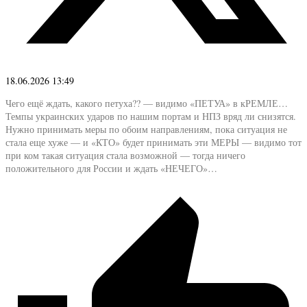
18.06.2026 13:49
Чего ещё ждать, какого петуха?? — видимо «ПЕТУА» в кРЕМЛЕ…
Темпы украинских ударов по нашим портам и НПЗ вряд ли снизятся.
Нужно принимать меры по обоим направлениям, пока ситуация не
стала еще хуже — и «КТО» будет принимать эти МЕРЫ — видимо тот
при ком такая ситуация стала возможной — тогда ничего
положительного для России и ждать «НЕЧЕГО»…