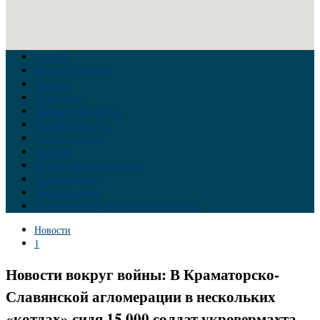
Главная
Война на Украине
Новости
Аналитика
Тайны Геополитики
Российские элиты
Теория заговора
Украина
Новый Мировой Порядок
Тайны истории
Обратная связь
Правила комментирования материалов
Новости
1
Новости вокруг войны: В Краматорско-
Славянской агломерации в нескольких
«котлах» сидя 15 000 солдат укровермахта.