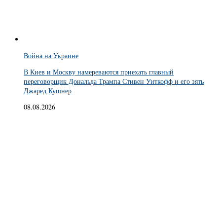
Война на Украине
В Киев и Москву намереваются приехать главный
переговорщик Дональда Трампа Стивен Уиткофф и его зять
Джаред Кушнер
08.08.2026