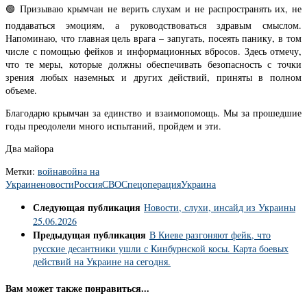
🟢 Призываю крымчан не верить слухам и не распространять их, не
поддаваться эмоциям, а руководствоваться здравым смыслом.
Напоминаю, что главная цель врага – запугать, посеять панику, в том
числе с помощью фейков и информационных вбросов. Здесь отмечу,
что те меры, которые должны обеспечивать безопасность с точки
зрения любых наземных и других действий, приняты в полном
объеме.
Благодарю крымчан за единство и взаимопомощь. Мы за прошедшие
годы преодолели много испытаний, пройдем и эти.
Два майора
Метки:
война
война на
Украине
новости
Россия
СВО
Спецоперация
Украина
Следующая публикация
Новости, слухи, инсайд из Украины
25.06.2026
Предыдущая публикация
В Киеве разгоняют фейк, что
русские десантники ушли с Кинбурнской косы. Карта боевых
действий на Украине на сегодня.
Вам может также понравиться...