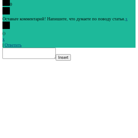
0
Оставьте комментарий! Напишите, что думаете по поводу статьи.
x
(
)
x
|
Ответить
Insert