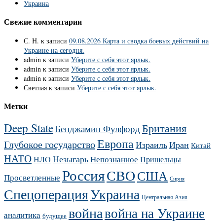
Украина
Свежие комментарии
С. Н.
к записи
09.08.2026 Карта и сводка боевых действий на
Украине на сегодня.
admin
к записи
Уберите с себя этот ярлык.
admin
к записи
Уберите с себя этот ярлык.
admin
к записи
Уберите с себя этот ярлык.
Светлая
к записи
Уберите с себя этот ярлык.
Метки
Deep State
Британия
Бенджамин Фулфорд
Европа
Глубокое государство
Израиль
Иран
Китай
НАТО
Незыгарь
Непознанное
НЛО
Пришельцы
Россия
СВО
США
Просветленные
Сирия
Украина
Спецоперация
Центральная Азия
война
война на Украине
аналитика
будущее