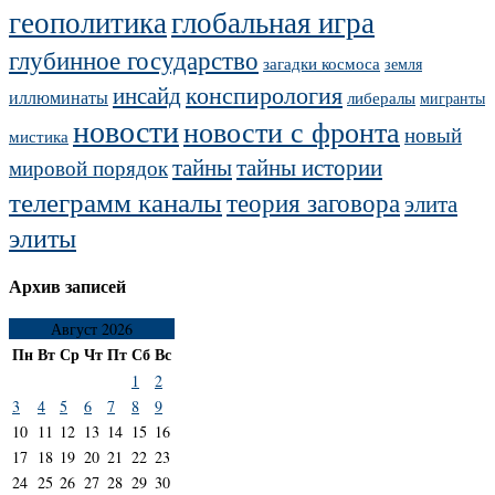
геополитика
глобальная игра
глубинное государство
загадки космоса
земля
конспирология
инсайд
иллюминаты
либералы
мигранты
новости
новости с фронта
новый
мистика
тайны
тайны истории
мировой порядок
телеграмм каналы
теория заговора
элита
элиты
Архив записей
Август 2026
Пн
Вт
Ср
Чт
Пт
Сб
Вс
1
2
3
4
5
6
7
8
9
10
11
12
13
14
15
16
17
18
19
20
21
22
23
24
25
26
27
28
29
30