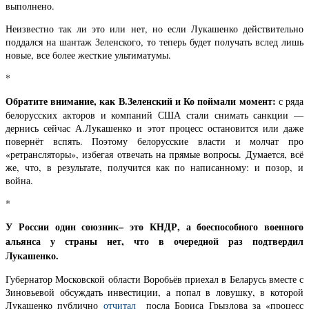
выполнено.
Неизвестно так ли это или нет, но если Лукашенко действительно
поддался на шантаж Зеленского, то теперь будет получать вслед лишь
новые, все более жесткие ультиматумы.
*
Обратите внимание, как В.Зеленский и Ко поймали момент:
с ряда
белорусских акторов и компаний США стали снимать санкции —
дернись сейчас А.Лукашенко и этот процесс остановится или даже
повернёт вспять. Поэтому белорусские власти и молчат про
«ретрансляторы», избегая отвечать на прямые вопросы. Думается, всё
же, что, в результате, получится как по написанному: и позор, и
война.
*
У России один союзник– это КНДР, а боеспособного военного
альянса у страны нет, что в очередной раз подтвердил
Лукашенко.
Губернатор Московской области Воробьёв приехал в Беларусь вместе с
Зиновьевой обсуждать инвестиции, а попал в ловушку, в которой
Лукашенко публично
отчитал
посла Бориса Грызлова за «процесс