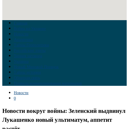
Главная
Война на Украине
Новости
Аналитика
Тайны Геополитики
Российские элиты
Теория заговора
Украина
Новый Мировой Порядок
Тайны истории
Обратная связь
Правила комментирования материалов
Новости
0
Новости вокруг войны: Зеленский выдвинул
Лукашенко новый ультиматум, аппетит
растёт.