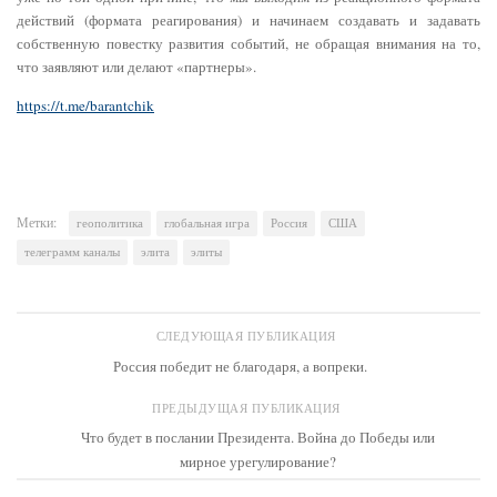
действий (формата реагирования) и начинаем создавать и задавать
собственную повестку развития событий, не обращая внимания на то,
что заявляют или делают «партнеры».
https://t.me/barantchik
Метки:
геополитика
глобальная игра
Россия
США
телеграмм каналы
элита
элиты
СЛЕДУЮЩАЯ ПУБЛИКАЦИЯ
Россия победит не благодаря, а вопреки.
ПРЕДЫДУЩАЯ ПУБЛИКАЦИЯ
Что будет в послании Президента. Война до Победы или
мирное урегулирование?