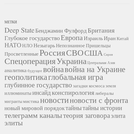
МЕТКИ
Deep State
Британия
Бенджамин Фулфорд
Европа
Глубокое государство
Израиль
Иран
Китай
НАТО
Незыгарь
Непознанное
НЛО
Пришельцы
Россия
СВО
США
Просветленные
Сирия
Украина
Спецоперация
Центральная Азия
война
война на Украине
аналитика
будущее
геополитика
глобальная игра
глубинное государство
загадки космоса
земля
конспирология
инсайд
иллюминаты
либералы
новости
новости с фронта
мистика
мигранты
тайны
тайны истории
новый мировой порядок
телеграмм каналы
теория заговора
элита
элиты