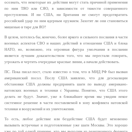
осознать, что некоторые их действия могут стать причиной применения
по ним ТЯО или СЯО, в зависимости от тяжести совершенного
преступления. И ни США, ни Британия не смогут предотвратить
российский удар по ним ядерным оружием. Захотят ли они становиться
мишенью в тире для ЯО?
В целом, хотелось бы, конечно, более яркого и сильного послания в части
военных аспектов СВО и наших действий в отношении США и блока
НАТО, но, возможно, эта огромная фигура умолчания в послании
является лучшим доказательством того, что мы перестали говорить,
угрожать и чертить очередные красные линии, а начали действовать.
ПС. Пока писал пост, стало известно о том, что в МИД РФ был вызван
американский посол. Послу США заявлено, что для деэскалации
обстановки США должны предпринять шаги по выводу американо-
натовских военных и техники с Украины. Понятно, что США этого
делать не будут. Значит, уже в ближайшее время мы увидим некое
системное решение в части поставляемой в зону конфликта натовской
техники и вооружений и их уничтожения.
То есть, любое действие или бездействие США будет мгновенно
вызывать встречные и подготовленные уже шаги Москвы. Это хорошо
уже по той одной причине, что мы выходим из реакционного формата