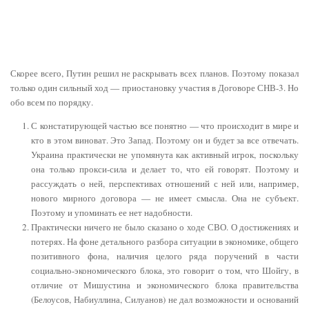
Скорее всего, Путин решил не раскрывать всех планов. Поэтому показал
только один сильный ход — приостановку участия в Договоре СНВ-3. Но
обо всем по порядку.
С констатирующей частью все понятно — что происходит в мире и
кто в этом виноват. Это Запад. Поэтому он и будет за все отвечать.
Украина практически не упомянута как активный игрок, поскольку
она только прокси-сила и делает то, что ей говорят. Поэтому и
рассуждать о ней, перспективах отношений с ней или, например,
нового мирного договора — не имеет смысла. Она не субъект.
Поэтому и упоминать ее нет надобности.
Практически ничего не было сказано о ходе СВО. О достижениях и
потерях. На фоне детального разбора ситуации в экономике, общего
позитивного фона, наличия целого ряда поручений в части
социально-экономического блока, это говорит о том, что Шойгу, в
отличие от Мишустина и экономического блока правительства
(Белоусов, Набиуллина, Силуанов) не дал возможности и оснований