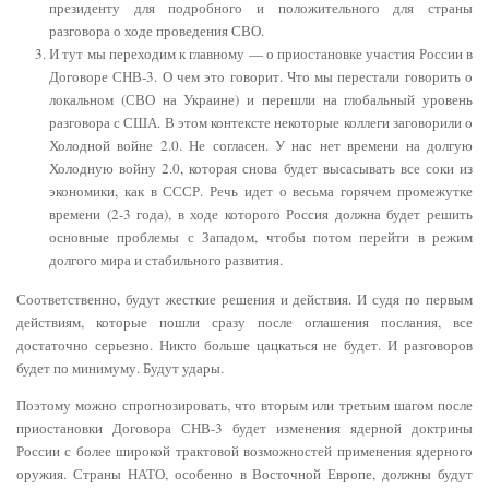
президенту для подробного и положительного для страны
разговора о ходе проведения СВО.
И тут мы переходим к главному — о приостановке участия России в
Договоре СНВ-3. О чем это говорит. Что мы перестали говорить о
локальном (СВО на Украине) и перешли на глобальный уровень
разговора с США. В этом контексте некоторые коллеги заговорили о
Холодной войне 2.0. Не согласен. У нас нет времени на долгую
Холодную войну 2.0, которая снова будет высасывать все соки из
экономики, как в СССР. Речь идет о весьма горячем промежутке
времени (2-3 года), в ходе которого Россия должна будет решить
основные проблемы с Западом, чтобы потом перейти в режим
долгого мира и стабильного развития.
Соответственно, будут жесткие решения и действия. И судя по первым
действиям, которые пошли сразу после оглашения послания, все
достаточно серьезно. Никто больше цацкаться не будет. И разговоров
будет по минимуму. Будут удары.
Поэтому можно спрогнозировать, что вторым или третьим шагом после
приостановки Договора СНВ-3 будет изменения ядерной доктрины
России с более широкой трактовой возможностей применения ядерного
оружия. Страны НАТО, особенно в Восточной Европе, должны будут