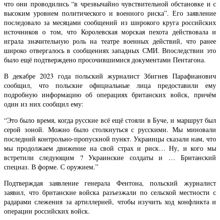
что они проводились “в чрезвычайно чувствительной обстановке и с
высоким уровнем политического и военного риска”. Его заявление
последовало за месяцами сообщений из широкого круга российских
источников о том, что Королевская морская пехота действовала и
играла значительную роль на театре военных действий, что ранее
широко отвергалось в сообщениях западных СМИ. Впоследствии это
было ещё подтверждено просочившимися документами Пентагона.
В декабре 2023 года польский журналист Збигнев Парафианович
сообщил, что польские официальные лица предоставили ему
подробную информацию об операциях британских войск, причём
один из них сообщил ему:
“Это было время, когда русские всё ещё стояли в Буче, и маршрут был
серой зоной. Можно было столкнуться с русскими. Мы миновали
последний контрольно-пропускной пункт. Украинцы сказали нам, что
мы продолжаем движение на свой страх и риск… Ну, и кого мы
встретили следующим ? Украинские солдаты и … Британский
спецназ. В форме. С оружием.”
Подтверждая заявление генерала Фентона, польский журналист
заявил, что британские войска разъезжали по сельской местности с
радарами слежения за артиллерией, чтобы изучить ход конфликта и
операции российских войск.