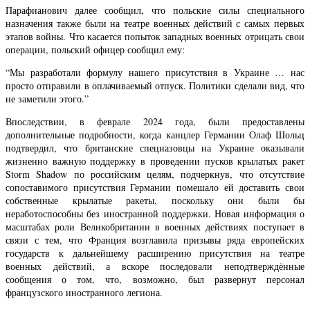
Парафианович далее сообщил, что польские силы специального
назначения также были на театре военных действий с самых первых
этапов войны. Что касается попыток западных военных отрицать свои
операции, польский офицер сообщил ему:
“Мы разработали формулу нашего присутствия в Украине … нас
просто отправили в оплачиваемый отпуск. Политики сделали вид, что
не заметили этого.”
Впоследствии, в феврале 2024 года, были предоставлены
дополнительные подробности, когда канцлер Германии Олаф Шольц
подтвердил, что британские спецназовцы на Украине оказывали
жизненно важную поддержку в проведении пусков крылатых ракет
Storm Shadow по российским целям, подчеркнув, что отсутствие
сопоставимого присутствия Германии помешало ей доставить свои
собственные крылатые ракеты, поскольку они были бы
неработоспособны без иностранной поддержки. Новая информация о
масштабах роли Великобритании в военных действиях поступает в
связи с тем, что Франция возглавила призывы ряда европейских
государств к дальнейшему расширению присутствия на театре
военных действий, а вскоре последовали неподтверждённые
сообщения о том, что, возможно, был развернут персонал
французского иностранного легиона.