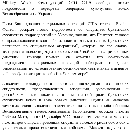
Military Watch: Командующий ССО США сообщает новые
подробности о передовых операциях сухопутных войск
Великобритании на Украине
Глава Командования специальных операций США генерал Брайан
Фентон раскрыл новые подробности об операциях британских
сухопутных подразделений на Украине, заявив, что Пентагон узнавал
о продолжающейся войне “в основном глазами наших британских
партнёров по специальным операциям”, которые, по его словам,
тестировали новые подходы к современной войне на театре военных
действий. Приводя пример, он отметил, что британские
подразделения специальных операций наблюдали и давали
рекомендации по использованию беспилотных летательных аппаратов
и “способу навигации кораблей в Чёрном море”.
Заявления командующего являются последними из многих
свидетельств, предоставленных западными, украинскими и
российскими источниками , о значительной роли британских
сухопутных войск в зоне боевых действий. Одним из наиболее
заметных стало заявление заместителя начальника штаба обороны
Великобритании генерал-лейтенанта Королевской морской пехоты
Роберта Магоуэна от 13 декабря 2022 года о том, что сотни морских
пехотинцев с апреля проводили операции высокого риска бок о бок с
украинскими правительственными войсками. Магоуэн подчеркнул,