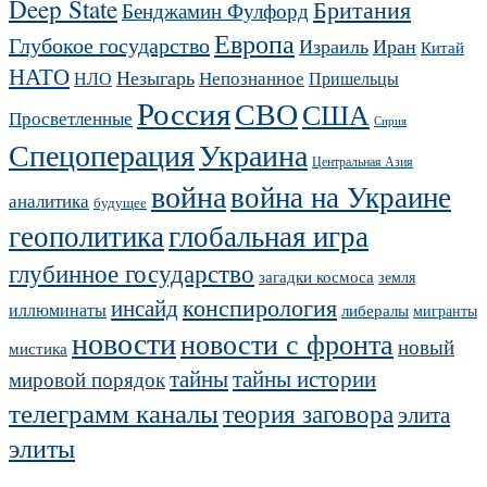
Deep State
Британия
Бенджамин Фулфорд
Европа
Глубокое государство
Израиль
Иран
Китай
НАТО
Незыгарь
Непознанное
НЛО
Пришельцы
Россия
СВО
США
Просветленные
Сирия
Украина
Спецоперация
Центральная Азия
война
война на Украине
аналитика
будущее
геополитика
глобальная игра
глубинное государство
загадки космоса
земля
конспирология
инсайд
иллюминаты
либералы
мигранты
новости
новости с фронта
новый
мистика
тайны
тайны истории
мировой порядок
телеграмм каналы
теория заговора
элита
элиты