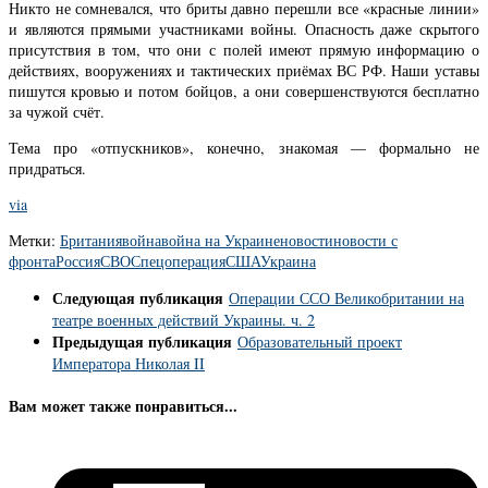
Никто не сомневался, что бриты давно перешли все «красные линии»
и являются прямыми участниками войны. Опасность даже скрытого
присутствия в том, что они с полей имеют прямую информацию о
действиях, вооружениях и тактических приёмах ВС РФ. Наши уставы
пишутся кровью и потом бойцов, а они совершенствуются бесплатно
за чужой счёт.
Тема про «отпускников», конечно, знакомая — формально не
придраться.
via
Метки:
Британия
война
война на Украине
новости
новости с
фронта
Россия
СВО
Спецоперация
США
Украина
Следующая публикация
Операции ССО Великобритании на
театре военных действий Украины. ч. 2
Предыдущая публикация
Образовательный проект
Императора Николая II
Вам может также понравиться...