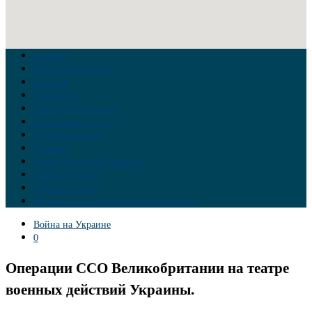
Главная
Война на Украине
Новости
Аналитика
Тайны Геополитики
Российские элиты
Теория заговора
Украина
Новый Мировой Порядок
Тайны истории
Обратная связь
Правила комментирования материалов
Война на Украине
0
Операции ССО Великобритании на театре
военных действий Украины.