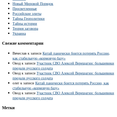
Новый Мировой Порядок
Просветленные
Российские элиты
Тайны Геополитики
Тайны истории
Теория заговора
Украина
Свежие комментарии
Вячеслав
к записи
Китай панически боится потерять Россию,
как стабильную «кормовую базу»
Овод
к записи
Участник СВО Алексей Верещагин: большевики
предали русского солдата
Овод
к записи
Участник СВО Алексей Верещагин: большевики
предали русского солдата
олег
к записи
Китай панически боится потерять Россию, как
стабильную «кормовую базу»
Овод
к записи
Участник СВО Алексей Верещагин: большевики
предали русского солдата
Метки