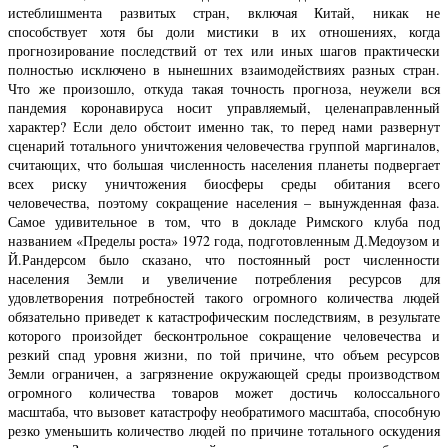
истеблишмента развитых стран, включая Китай, никак не
способствует хотя бы доли мистики в их отношениях, когда
прогнозирование последствий от тех или иных шагов практически
полностью исключено в нынешних взаимодействиях разных стран.
Что же произошло, откуда такая точность прогноза, неужели вся
пандемия коронавируса носит управляемый, целенаправленный
характер? Если дело обстоит именно так, то перед нами развернут
сценарий тотального уничтожения человечества группой маргиналов,
считающих, что большая численность населения планеты подвергает
всех риску уничтожения биосферы среды обитания всего
человечества, поэтому сокращение населения – вынужденная фаза.
Самое удивительное в том, что в докладе Римского клуба под
названием «Пределы роста» 1972 года, подготовленным Д.Медоузом и
Й.Рандерсом было сказано, что постоянный рост численности
населения Земли и увеличение потребления ресурсов для
удовлетворения потребностей такого огромного количества людей
обязательно приведет к катастрофическим последствиям, в результате
которого произойдет бесконтрольное сокращение человечества и
резкий спад уровня жизни, по той причине, что объем ресурсов
Земли ограничен, а загрязнение окружающей среды производством
огромного количества товаров может достичь колоссального
масштаба, что вызовет катастрофу необратимого масштаба, способную
резко уменьшить количество людей по причине тотального оскудения