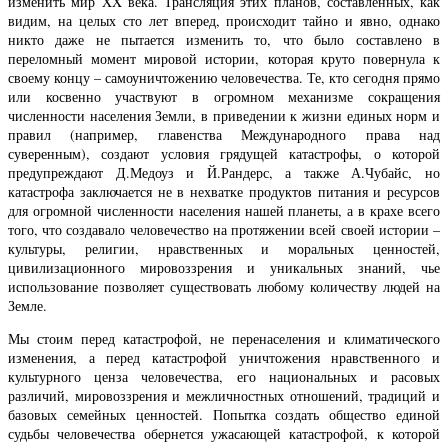
изменить мир XX века. Трансляция этих планов, составленных, как
видим, на целых сто лет вперед, происходит тайно и явно, однако
никто даже не пытается изменить то, что было составлено в
переломный момент мировой истории, которая круто повернула к
своему концу – самоуничтожению человечества. Те, кто сегодня прямо
или косвенно участвуют в огромном механизме сокращения
численности населения Земли, в приведении к жизни единых норм и
правил (например, главенства Международного права над
суверенным), создают условия грядущей катастрофы, о которой
предупреждают Д.Медоуз и Й.Рандерс, а также А.Чубайс, но
катастрофа заключается не в нехватке продуктов питания и ресурсов
для огромной численности населения нашей планеты, а в крахе всего
того, что создавало человечество на протяжении всей своей истории –
культуры, религии, нравственных и моральных ценностей,
цивилизационного мировоззрения и уникальных знаний, чье
использование позволяет существовать любому количеству людей на
Земле.
Мы стоим перед катастрофой, не перенаселения и климатического
изменения, а перед катастрофой уничтожения нравственного и
культурного ценза человечества, его национальных и расовых
различий, мировоззрения и межличностных отношений, традиций и
базовых семейных ценностей. Попытка создать общество единой
судьбы человечества обернется ужасающей катастрофой, к которой