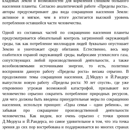
кладовых Земли и возможностей для кормления слишком большого
населения планеты. Согласно аналитической работе «Пределы роста»,
авторы предусматривают два вида сокращения населения Земли:
активное и мягкое, чем в итоге достигается высокий уровень
потребления оставшейся части человечества.
Одной из составных частей по сокращению населения планеты
предусматривается обязательный контроль загрязнений окружающей
среды, так как потребление миллиардов людей буквально опустошает
Землю и уничтожает среду обитания. Естественно, весь мир
озаботился охраной окружающей среды, выбросами углекислого газа,
сопутствующих любой производственной деятельности, а также
возобновляемыми источниками энергии, то есть, политики
восприняли данную работу «Пределы роста» весьма серьезно. В
продолжении темы сокращения населения, Д.Медоуз и Й.Рандерс
выпустили новую работу «Пределы роста: 30 лет спустя», где уже
откровенно угрожая возможной катастрофой, призывают все
человечество серьезно сократить потребление природных ресурсов,
для чего должны быть введены принудительные меры по сокращению
населения, используя принцип: «Одна семья – один ребенок», не
забывая про сокращение производственной деятельности
человечества. Как видим, все очень серьезно с точки зрения
Д.Медоуза и Й.Рандерса, но самое удивительное в том, что эта точка
зрения до сих пор востребована и поддерживается во многих странах