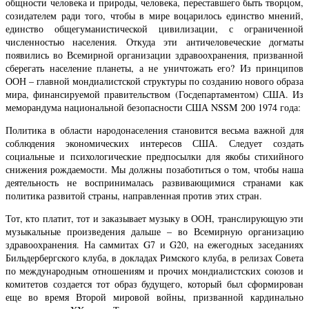
общности человека и природы, человека, переставшего быть творцом,
созидателем ради того, чтобы в мире воцарилось единство мнений,
единство общегуманистической цивилизации, с ограниченной
численностью населения. Откуда эти античеловеческие догматы
появились во Всемирной организации здравоохранения, призванной
сберегать население планеты, а не уничтожать его? Из принципов
ООН – главной мондиалистской структуры по созданию нового образа
мира, финансируемой правительством (Госдепартаментом) США. Из
меморандума национальной безопасности США NSSM 200 1974 года:
Политика в области народонаселения становится весьма важной для
соблюдения экономических интересов США. Следует создать
социальные и психологические предпосылки для якобы стихийного
снижения рождаемости. Мы должны позаботиться о том, чтобы наша
деятельность не воспринималась развивающимися странами как
политика развитой страны, направленная против этих стран.
Тот, кто платит, тот и заказывает музыку в ООН, транслирующую эти
музыкальные произведения дальше – во Всемирную организацию
здравоохранения. На саммитах G7 и G20, на ежегодных заседаниях
Бильдербергского клуба, в докладах Римского клуба, в релизах Совета
по международным отношениям и прочих мондиалистских союзов и
комитетов создается тот образ будущего, который был сформирован
еще во время Второй мировой войны, призванной кардинально