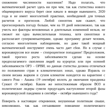
снижению численности населения? Надо полагать, что
математический расчет здесь ни при чем, так как статистика нового
общемирового вируса берет свое начало в январе нынешнего, 2020
года и не имеет многолетней практики, необходимой для точных
расчетов и прогнозов. Любой синоптик вам скажет, что
прогнозировать погоду больше, чем на 10 дней невозможно, так как
учесть все факторы мгновенных и длительных изменений нельзя, не
сможет ни одна вычислительная техника, хотя синоптики и
располагают суперкомпьютерами, однако программу делает человек,
согласно многолетним наблюдениям, но даже такой мощный
математический инструмент очень часто дает сбои. Но в случае с
коронавирусом все иначе – стопроцентное попадание! Предположим,
такой прогноз роста заболеваемости сделан на основе
предполагаемого скопления людей на курортах или при осенней
заболеваемости ОРЗ – ОРВИ, но данная статистка должна отличаться
по положению стран в климатических зонах, однако Израиль со
своим весьма жарким и сухим климатом находится на карантине с
самого Рош – Ашана (19 сентября) вплоть до окончания праздника
Суккот (9 октября). Каким же непостижимым образом ВОЗ и
политические лидеры сумели предугадать наступление второй фазы
коронавирусной пандемии в сентябре – октябре нынешнего года?
Поверить в настоящие откровения, внушенные политикам свыше,
невозможно, так как сегодняшнее поведение политического