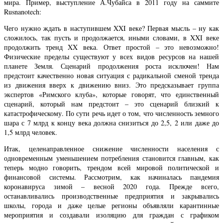
мира. Пример, выступление А.Чубайса в 2011 году на саммите
Rusnanotech:
Чего нужно ждать в наступившем XXI веке? Первая мысль – ну как
сложилось, так пусть и продолжается, иными словами, в XXI веке
продолжить тренд XX века. Ответ простой – это невозможно!
Физические пределы существуют у всех видов ресурсов на нашей
планете Земля. Сценарий продолжения роста исключен! Нам
предстоит качественно новая ситуация с радикальной сменой тренда
из движения вверх к движению вниз. Это предсказывает группа
экспертов «Римского клуба», которые говорят, что единственный
сценарий, который нам предстоит – это сценарий близкий к
катастрофическому. По сути речь идет о том, что численность земного
шара с 7 млрд к концу века должна снизиться до 2,5, 2 или даже до
1,5 млрд человек.
Итак, целенаправленное снижение численности населения с
одновременным уменьшением потребления становится главным, как
теперь модно говорить, трендом всей мировой политической и
финансовой системы. Рассмотрим, как начиналась пандемия
коронавируса зимой – весной 2020 года. Прежде всего,
останавливались производственные предприятия и закрывались
школы, города и даже целые регионы объявляли карантинные
мероприятия и создавали изоляцию для граждан с графиком