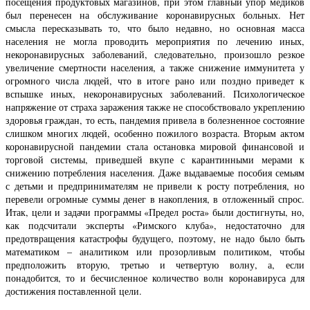
посещения продуктовых магазинов, при этом главный упор медиков
был перенесен на обслуживание коронавирусных больных. Нет
смысла пересказывать то, что было недавно, но основная масса
населения не могла проводить мероприятия по лечению иных,
некоронавирусных заболеваний, следовательно, произошло резкое
увеличение смертности населения, а также снижение иммунитета у
огромного числа людей, что в итоге рано или поздно приведет к
вспышке иных, некоронавирусных заболеваний. Психологическое
напряжение от страха заражения также не способствовало укреплению
здоровья граждан, то есть, пандемия привела в болезненное состояние
слишком многих людей, особенно пожилого возраста. Вторым актом
коронавирусной пандемии стала остановка мировой финансовой и
торговой системы, приведшей вкупе с карантинными мерами к
снижению потребления населения. Даже выдаваемые пособия семьям
с детьми и предпринимателям не привели к росту потребления, но
перевели огромные суммы денег в накопления, в отложенный спрос.
Итак, цели и задачи программы «Предел роста» были достигнуты, но,
как подсчитали эксперты «Римского клуба», недостаточно для
предотвращения катастрофы будущего, поэтому, не надо было быть
математиком – аналитиком или прозорливым политиком, чтобы
предположить вторую, третью и четвертую волну, а, если
понадобится, то и бесчисленное количество волн коронавируса для
достижения поставленной цели.