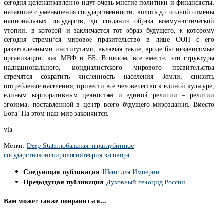
сегодня целенаправленно идут очень многие политики и финансисты,
начавшие с уменьшения государственности, вплоть до полной отмены
национальных государств, до создания образа коммунистической
утопии, в которой и заключается тот образ будущего, к которому
сегодня стремится мировое правительство в лице ООН с его
разветвленными институтами, включая такие, вроде бы независимые
организации, как МВФ и ВБ. В целом, все вместе, эти структуры
наднационального, мондиалистского мирового правительства
стремятся сократить численность населения Земли, снизить
потребление населения, привести все человечество к единой культуре,
единым корпоративным ценностям и единой религии – религии
эгоизма, поставленной в центр всего будущего мироздания. Вместо
Бога! На этом наш мир закончится.
via
Метки:
Deep State
глобальная игра
глубинное
государство
конспирология
теория заговора
Следующая публикация
Шанс для Империи
Предыдущая публикация
Духовный геноцид России
Вам может также понравиться...