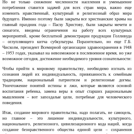
Но не только снижение численности населения и уменьшение
потребления ставится задачей для всех стран мира, важно еще
изменить нравственный, культурный и религиозный образ мира
будущего. Именно поэтому были закрыты все христианские храмы на
главный праздник года – Пасху Христову, были закрыты мечети и
синагоги, введены ограничения на работу всех культурных
мероприятий, кроме бесплатной демонстрации продукции Голливуда
– оглупляющего китча субкультуры. Поразительно, но еще Г.Б.
Чисхолм, президент Всемирной организации здравоохранения в 1948
– 1953 годах, указывал на невозможное в послевоенное время, но уже
возможное сегодня, достижение необходимого уровня сознательности:
Чтобы прийти к мировому правительству, необходимо изгнать из
сознания людей их индивидуальность, привязанность к семейным
традициям, национальный патриотизм и религиозные догмы.
Уничтожение понятий истины и лжи, которые являются основой
воспитания ребенка, замена веры в опыт старших рациональным
мышлением – вот запоздалые цели, потребные для человеческого
поведения.
Итак, создание мирового правительства, надо полагать, не самоцель,
но главное – это лишение индивидуальности, культурного,
национального, религиозного, цивилизационного кода наций, когда
создание безнравственного общества единой цели – сохранения