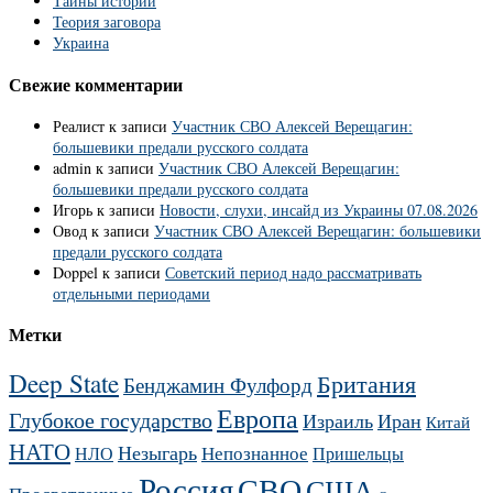
Тайны истории
Теория заговора
Украина
Свежие комментарии
Реалист
к записи
Участник СВО Алексей Верещагин:
большевики предали русского солдата
admin
к записи
Участник СВО Алексей Верещагин:
большевики предали русского солдата
Игорь
к записи
Новости, слухи, инсайд из Украины 07.08.2026
Овод
к записи
Участник СВО Алексей Верещагин: большевики
предали русского солдата
Doppel
к записи
Советский период надо рассматривать
отдельными периодами
Метки
Deep State
Британия
Бенджамин Фулфорд
Европа
Глубокое государство
Израиль
Иран
Китай
НАТО
Незыгарь
Непознанное
НЛО
Пришельцы
Россия
СВО
США