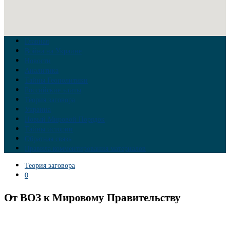
Главная
Война на Украине
Новости
Аналитика
Тайны Геополитики
Российские элиты
Теория заговора
Украина
Новый Мировой Порядок
Тайны истории
Обратная связь
Правила комментирования материалов
Теория заговора
0
От ВОЗ к Мировому Правительству