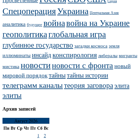
Просветленные
Сирия
Украина
Спецоперация
Центральная Азия
война
война на Украине
аналитика
будущее
геополитика
глобальная игра
глубинное государство
загадки космоса
земля
конспирология
инсайд
иллюминаты
либералы
мигранты
новости
новости с фронта
новый
мистика
тайны
тайны истории
мировой порядок
телеграмм каналы
теория заговора
элита
элиты
Архив записей
Август 2026
Пн
Вт
Ср
Чт
Пт
Сб
Вс
1
2