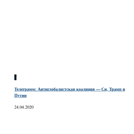
0
Телеграмм: Антиглобалистская коалиция — Си, Трамп и
Путин
24.04.2020