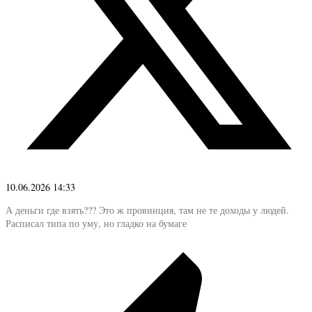
10.06.2026 14:33
А деньги где взять??? Это ж провинция, там не те доходы у людей.
Расписал типа по уму, но гладко на бумаге