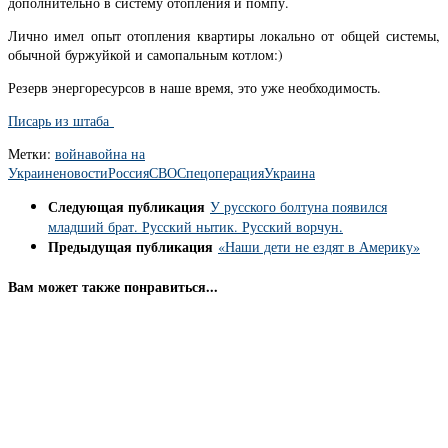
дополнительно в систему отопления и помпу.
Лично имел опыт отопления квартиры локально от общей системы,
обычной буржуйкой и самопальным котлом:)
Резерв энергоресурсов в наше время, это уже необходимость.
Писарь из штаба
Метки:
война
война на
Украине
новости
Россия
СВО
Спецоперация
Украина
Следующая публикация
У русского болтуна появился
младший брат. Русский нытик. Русский ворчун.
Предыдущая публикация
«Наши дети не ездят в Америку»
Вам может также понравиться...