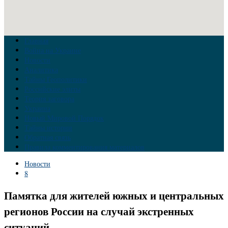
Главная
Война на Украине
Новости
Аналитика
Тайны Геополитики
Российские элиты
Теория заговора
Украина
Новый Мировой Порядок
Тайны истории
Обратная связь
Правила комментирования материалов
Новости
8
Памятка для жителей южных и центральных
регионов России на случай экстренных
ситуаций