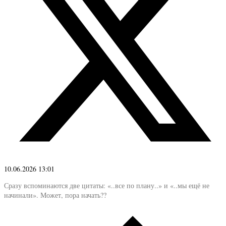
10.06.2026 13:01
Сразу вспоминаются две цитаты: «..все по плану..» и «..мы ещё не
начинали». Может, пора начать??