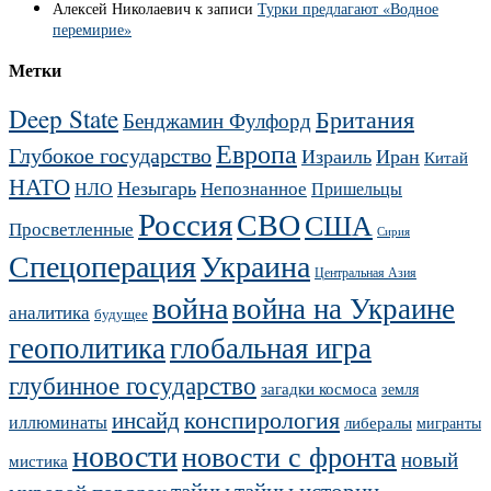
Алексей Николаевич
к записи
Турки предлагают «Водное
перемирие»
Метки
Deep State
Британия
Бенджамин Фулфорд
Европа
Глубокое государство
Израиль
Иран
Китай
НАТО
Незыгарь
Непознанное
НЛО
Пришельцы
Россия
СВО
США
Просветленные
Сирия
Украина
Спецоперация
Центральная Азия
война
война на Украине
аналитика
будущее
геополитика
глобальная игра
глубинное государство
загадки космоса
земля
конспирология
инсайд
иллюминаты
либералы
мигранты
новости
новости с фронта
новый
мистика
тайны
тайны истории