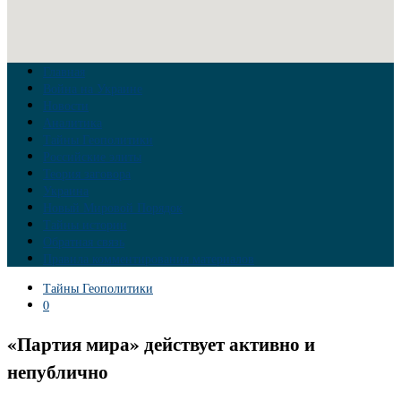
Главная
Война на Украине
Новости
Аналитика
Тайны Геополитики
Российские элиты
Теория заговора
Украина
Новый Мировой Порядок
Тайны истории
Обратная связь
Правила комментирования материалов
Тайны Геополитики
0
«Партия мира» действует активно и
непублично