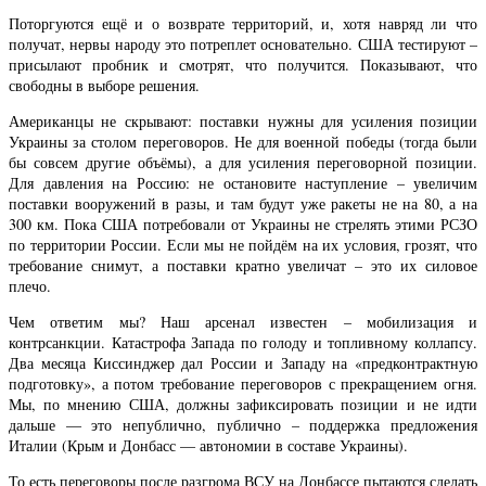
Поторгуются ещё и о возврате территорий, и, хотя навряд ли что
получат, нервы народу это потреплет основательно. США тестируют –
присылают пробник и смотрят, что получится. Показывают, что
свободны в выборе решения.
Американцы не скрывают: поставки нужны для усиления позиции
Украины за столом переговоров. Не для военной победы (тогда были
бы совсем другие объёмы), а для усиления переговорной позиции.
Для давления на Россию: не остановите наступление – увеличим
поставки вооружений в разы, и там будут уже ракеты не на 80, а на
300 км. Пока США потребовали от Украины не стрелять этими РСЗО
по территории России. Если мы не пойдём на их условия, грозят, что
требование снимут, а поставки кратно увеличат – это их силовое
плечо.
Чем ответим мы? Наш арсенал известен – мобилизация и
контрсанкции. Катастрофа Запада по голоду и топливному коллапсу.
Два месяца Киссинджер дал России и Западу на «предконтрактную
подготовку», а потом требование переговоров с прекращением огня.
Мы, по мнению США, должны зафиксировать позиции и не идти
дальше — это непублично, публично – поддержка предложения
Италии (Крым и Донбасс — автономии в составе Украины).
То есть переговоры после разгрома ВСУ на Донбассе пытаются сделать