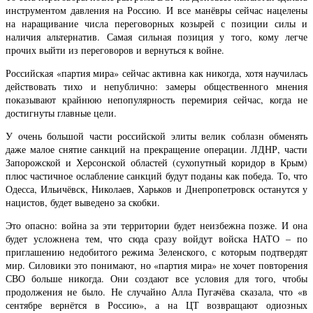
инструментом давления на Россию. И все манёвры сейчас нацелены
на наращивание числа переговорных козырей с позиции силы и
наличия альтернатив. Самая сильная позиция у того, кому легче
прочих выйти из переговоров и вернуться к войне.
Российская «партия мира» сейчас активна как никогда, хотя научилась
действовать тихо и непублично: замеры общественного мнения
показывают крайнюю непопулярность перемирия сейчас, когда не
достигнуты главные цели.
У очень большой части российской элиты велик соблазн обменять
даже малое снятие санкций на прекращение операции. ЛДНР, части
Запорожской и Херсонской областей (сухопутный коридор в Крым)
плюс частичное ослабление санкций будут поданы как победа. То, что
Одесса, Ильичёвск, Николаев, Харьков и Днепропетровск останутся у
нацистов, будет выведено за скобки.
Это опасно: война за эти территории будет неизбежна позже. И она
будет усложнена тем, что сюда сразу войдут войска НАТО – по
приглашению недобитого режима Зеленского, с которым подтвердят
мир. Силовики это понимают, но «партия мира» не хочет повторения
СВО больше никогда. Они создают все условия для того, чтобы
продолжения не было. Не случайно Алла Пугачёва сказала, что «в
сентябре вернётся в Россию», а на ЦТ возвращают одиозных