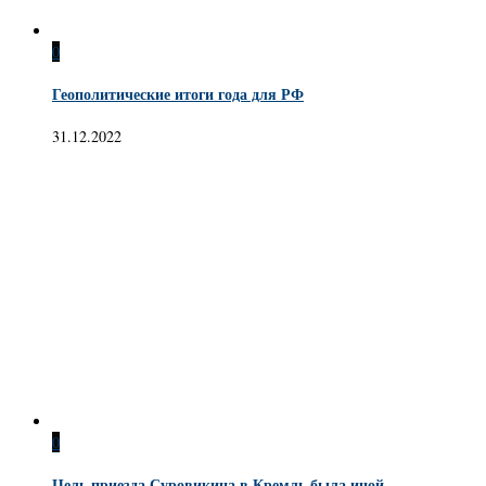
0
Геополитические итоги года для РФ
31.12.2022
0
Цель приезда Суровикина в Кремль была иной