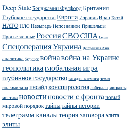
Deep State
Британия
Бенджамин Фулфорд
Европа
Глубокое государство
Израиль
Иран
Китай
НАТО
Незыгарь
Непознанное
НЛО
Пришельцы
Россия
СВО
США
Просветленные
Сирия
Украина
Спецоперация
Центральная Азия
война
война на Украине
аналитика
будущее
геополитика
глобальная игра
глубинное государство
загадки космоса
земля
конспирология
инсайд
иллюминаты
либералы
мигранты
новости
новости с фронта
новый
мистика
тайны
тайны истории
мировой порядок
телеграмм каналы
теория заговора
элита
элиты