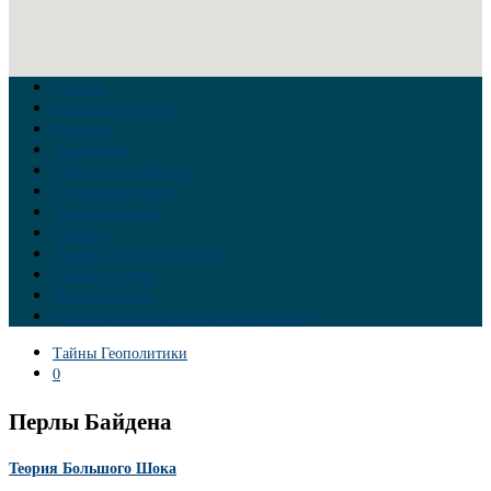
Главная
Война на Украине
Новости
Аналитика
Тайны Геополитики
Российские элиты
Теория заговора
Украина
Новый Мировой Порядок
Тайны истории
Обратная связь
Правила комментирования материалов
Тайны Геополитики
0
Перлы Байдена
Теория Большого Шока