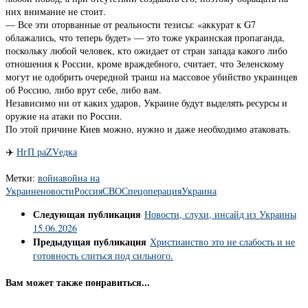
них внимание не стоит.
— Все эти оторванные от реальности тезисы: «аккурат к G7
облажались, что теперь будет» — это тоже украинская пропаганда,
поскольку любой человек, кто ожидает от стран запада какого либо
отношения к России, кроме враждебного, считает, что Зеленскому
могут не одобрить очередной транш на массовое убийство украинцев
об Россию, либо врут себе, либо вам.
Независимо ни от каких ударов, Украине будут выделять ресурсы и
оружие на атаки по России.
По этой причине Киев можно, нужно и даже необходимо атаковать.
✈️
НгП раZVедка
Метки:
война
война на
Украине
новости
Россия
СВО
Спецоперация
Украина
Следующая публикация
Новости, слухи, инсайд из Украины
15.06.2026
Предыдущая публикация
Христианство это не слабость и не
готовность слиться под сильного.
Вам может также понравиться...