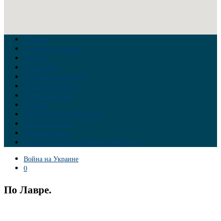
Главная
Война на Украине
Новости
Аналитика
Тайны Геополитики
Российские элиты
Теория заговора
Украина
Новый Мировой Порядок
Тайны истории
Обратная связь
Правила комментирования материалов
Война на Украине
0
По Лавре.