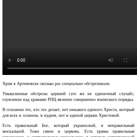
Храм в Артемовске сколько раз специально обстреливали.
Умышленные обстрелы церквей (это же не единичный случай),
глумление над храмами РПЦ явление совершенно языческого порядка.
В сознании тех, кто это делает, нет никакого единого Христа, который
для всех и эллинов, и иудеев, нет и единой церкви Христовой.
Есть правильный Бог, который украинский, и неправильный
москалький. Тоже самое и церковь. Есть храмы правильные
украинские, и неправильные москальские, в которых неправильный