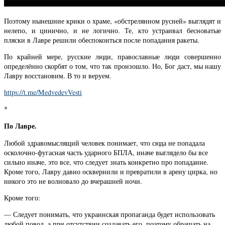
Поэтому нынешние крики о храме, «обстрелянном русней» выглядят и
нелепо, и цинично, и не логично. Те, кто устраивал бесноватые
пляски в Лавре решили обеспокоиться после попадания ракеты.
По крайней мере, русские люди, православные люди совершенно
определённо скорбят о том, что так произошло. Но, Бог даст, мы нашу
Лавру восстановим. В то и веруем.
https://t.me/MedvedevVesti
*
По Лавре.
Любой здравомыслящий человек понимает, что сюда не попадала
осколочно-фугасная часть ударного БПЛА, иначе выглядело бы все
сильно иначе, это все, что следует знать конкретно про попадание.
Кроме того, Лавру давно осквернили и превратили в арену цирка, но
никого это не волновало до вчерашней ночи.
Кроме того:
— Следует понимать, что украинская пропаганда будет использовать
любой повод, а при отсутствии создавать его, поэтому обращать на