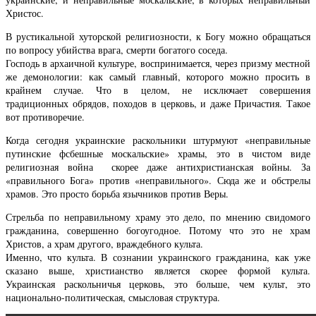
Христос.
В рустикальной хуторской религиозности, к Богу можно обращаться
по вопросу убийства врага, смерти богатого соседа.
Господь в архаичной культуре, воспринимается, через призму местной
же демонологии: как самый главный, которого можно просить в
крайнем случае. Что в целом, не исключает совершения
традиционных обрядов, походов в церковь, и даже Причастия. Такое
вот противоречие.
Когда сегодня украинские раскольники штурмуют «неправильные
путинские фсбешные москальские» храмы, это в чистом виде
религиозная война скорее даже антихристианская войны. За
«правильного Бога» против «неправильного». Сюда же и обстрелы
храмов. Это просто борьба язычников против Веры.
Стрельба по неправильному храму это дело, по мнению свидомого
гражданина, совершенно богоугодное. Потому что это не храм
Христов, а храм другого, враждебного культа.
Именно, что культа. В сознании украинского гражданина, как уже
сказано выше, христианство является скорее формой культа.
Украинская раскольничья церковь, это больше, чем культ, это
национально-политическая, смысловая структура.