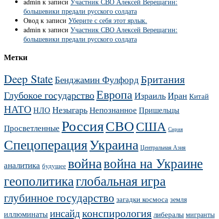
admin
к записи
Участник СВО Алексей Верещагин:
большевики предали русского солдата
Овод
к записи
Уберите с себя этот ярлык.
admin
к записи
Участник СВО Алексей Верещагин:
большевики предали русского солдата
Метки
Deep State
Британия
Бенджамин Фулфорд
Европа
Глубокое государство
Израиль
Иран
Китай
НАТО
Незыгарь
Непознанное
НЛО
Пришельцы
Россия
СВО
США
Просветленные
Сирия
Украина
Спецоперация
Центральная Азия
война
война на Украине
аналитика
будущее
геополитика
глобальная игра
глубинное государство
загадки космоса
земля
конспирология
инсайд
иллюминаты
либералы
мигранты