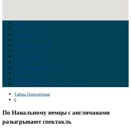
Главная
Война на Украине
Новости
Аналитика
Тайны Геополитики
Российские элиты
Теория заговора
Украина
Новый Мировой Порядок
Тайны истории
Обратная связь
Правила комментирования материалов
Тайны Геополитики
0
По Навальному немцы с англичанами
разыгрывают спектакль