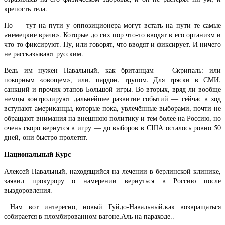
крепость тела.
Но — тут на пути у оппозиционера могут встать на пути те самые
«немецкие врачи». Которые до сих пор что-то вводят в его организм и
что-то фиксируют. Ну, или говорят, что вводят и фиксирует. И ничего
не рассказывают русским.
Ведь им нужен Навальный, как британцам — Скрипаль: или
покорным «овощем», или, пардон, трупом. Для тряски в СМИ,
санкций и прочих этапов Большой игры. Во-вторых, вряд ли вообще
немцы контролируют дальнейшее развитие событий — сейчас в ход
вступают американцы, которые пока, увлечённые выборами, почти не
обращают внимания на внешнюю политику и тем более на Россию, но
очень скоро вернутся в игру — до выборов в США осталось ровно 50
дней, они быстро пролетят.
Национальный Курс
Алексей Навальный, находящийся на лечении в берлинской клинике,
заявил прокурору о намерении вернуться в Россию после
выздоровления.
Нам вот интересно, новый Гуйдо-Навальный,как возвращаться
собирается в пломбированном вагоне,Аль на параходе..