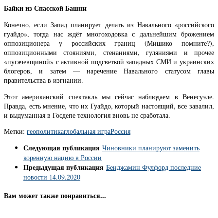
Байки из Спасской Башни
Конечно, если Запад планирует делать из Навального «российского
гуайдо», тогда нас ждёт многоходовка с дальнейшим брожением
оппозиционера у российских границ (Мишико помните?),
оппозиционными стояниями, стенаниями, гуляниями и прочее
«пугачевщиной» с активной подсветкой западных СМИ и украинских
блогеров, и затем — наречение Навального статусом главы
правительства в изгнании.
Этот американский спектакль мы сейчас наблюдаем в Венесуэле.
Правда, есть мнение, что их Гуайдо, который настоящий, все завалил,
и выдуманная в Госдепе технология вновь не сработала.
Метки:
геополитика
глобальная игра
Россия
Следующая публикация
Чиновники планируют заменить
коренную нацию в России
Предыдущая публикация
Бенджамин Фулфорд последние
новости 14.09.2020
Вам может также понравиться...