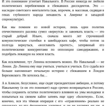
И это понимание угнетает Навального. В России никогда не любили
политических перебежчиков и сбежавших диссидентов. Это —
наследие советского менталитета (как, впрочем, и массовая, сидящая в
генах глубинного народа ненависть к Америке и западной
социокультуре).
Как мы помним из новой истории, лишь один политик
отечественного разлива сумел «вернутся» и завоевать власть — это
старый добрый Ильич, сначала много лет строчивший
комунистические статейки в швейцарских кафе, чтобы потом за
полгода вернуться, «возглавить протест», затерянный его
политическими конкурентами по оппозиции самодержавию, и
подобрать лежащую на земле власть.
Как исключение, тут Ленина вспомнить можно. Но Навальный — не
Ленин. До Ленина ему еще учиться, учиться и учиться. Его судьба все
больше напоминает печальную историю с сбежавшим в Лондон
Березовского. Не хотелось бы…
А в Алексее, безусловно, еще сидят президентские амбиции, и потому
Навальному (и он это понимает) надо срочно возвращаться в Россию,
чтобы сохранить остатки политического влияния на умы молодежи и
попытаться на свежем хайпе затеять еще одну «болотную». Если,
конечно, вся эта тёмная операция с его «отравлением» реально не
отразилась на его физическом здоровье, и он не растерял ни ум, и