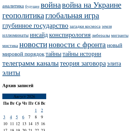
война
война на Украине
аналитика
будущее
геополитика
глобальная игра
глубинное государство
загадки космоса
земля
конспирология
инсайд
иллюминаты
либералы
мигранты
новости
новости с фронта
новый
мистика
тайны
тайны истории
мировой порядок
телеграмм каналы
теория заговора
элита
элиты
Архив записей
Август 2026
Пн
Вт
Ср
Чт
Пт
Сб
Вс
1
2
3
4
5
6
7
8
9
10
11
12
13
14
15
16
17
18
19
20
21
22
23