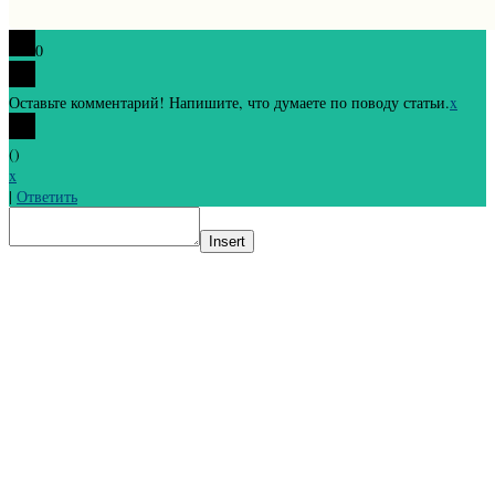
0
Оставьте комментарий! Напишите, что думаете по поводу статьи.
x
(
)
x
|
Ответить
Insert