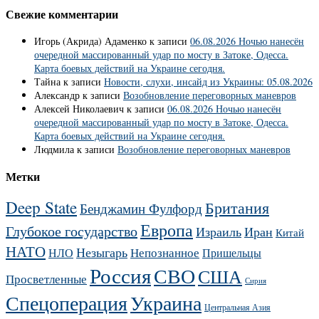
Свежие комментарии
Игорь (Акрида) Адаменко
к записи
06.08.2026 Ночью нанесён
очередной массированный удар по мосту в Затоке, Одесса.
Карта боевых действий на Украине сегодня.
Тайна
к записи
Новости, слухи, инсайд из Украины: 05.08.2026
Александр
к записи
Возобновление переговорных маневров
Алексей Николаевич
к записи
06.08.2026 Ночью нанесён
очередной массированный удар по мосту в Затоке, Одесса.
Карта боевых действий на Украине сегодня.
Людмила
к записи
Возобновление переговорных маневров
Метки
Deep State
Британия
Бенджамин Фулфорд
Европа
Глубокое государство
Израиль
Иран
Китай
НАТО
Незыгарь
Непознанное
НЛО
Пришельцы
Россия
СВО
США
Просветленные
Сирия
Украина
Спецоперация
Центральная Азия