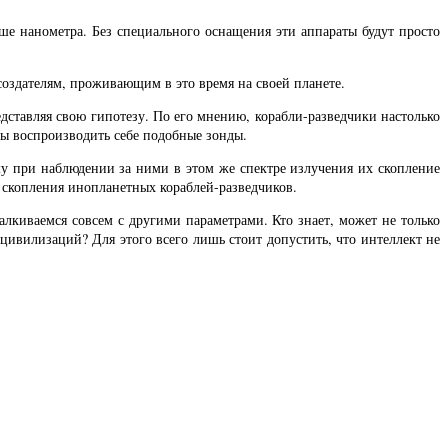
ше нанометра. Без специального оснащения эти аппараты будут просто
создателям, проживающим в это время на своей планете.
едставляя свою гипотезу. По его мнению, корабли-разведчики настолько
бы воспроизводить себе подобные зонды.
му при наблюдении за ними в этом же спектре излучения их скопление
я скопления инопланетных кораблей-разведчиков.
алкиваемся совсем с другими параметрами. Кто знает, может не только
цивилизаций? Для этого всего лишь стоит допустить, что интеллект не