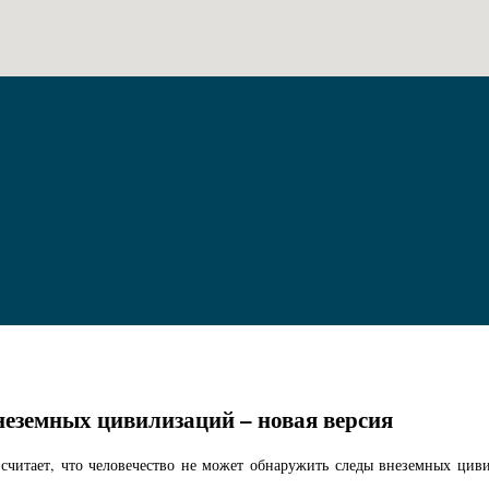
неземных цивилизаций – новая версия
читает, что человечество не может обнаружить следы внеземных цивил