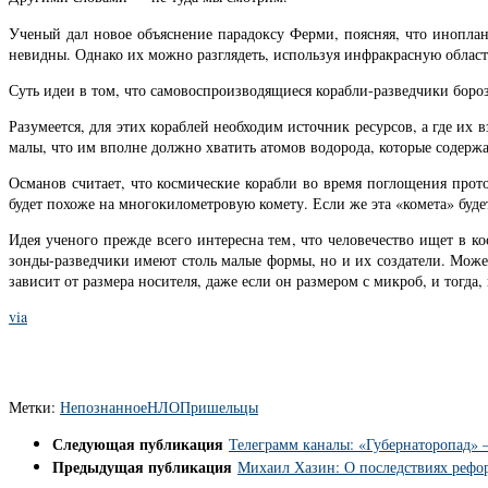
Ученый дал новое объяснение парадоксу Ферми, поясняя, что иноплан
невидны. Однако их можно разглядеть, используя инфракрасную область
Суть идеи в том, что самовоспроизводящиеся корабли-разведчики боро
Разумеется, для этих кораблей необходим источник ресурсов, а где их
малы, что им вполне должно хватить атомов водорода, которые содержа
Османов считает, что космические корабли во время поглощения прот
будет похоже на многокилометровую комету. Если же эта «комета» буд
Идея ученого прежде всего интересна тем, что человечество ищет в к
зонды-разведчики имеют столь малые формы, но и их создатели. Может
зависит от размера носителя, даже если он размером с микроб, и тогда
via
Метки:
Непознанное
НЛО
Пришельцы
Следующая публикация
Телеграмм каналы: «Губернаторопад» 
Предыдущая публикация
Михаил Хазин: О последствиях рефо