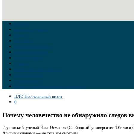
Главная
Война на Украине
Новости
Аналитика
Тайны Геополитики
Российские элиты
Теория заговора
Украина
Новый Мировой Порядок
Тайны истории
Обратная связь
Правила комментирования материалов
НЛО Необъявленый визит
0
Почему человечество не обнаружило следов в
Грузинский ученый Заза Османов (Свободный университет Тбилиси) с
Другими словами — не туда мы смотрим.