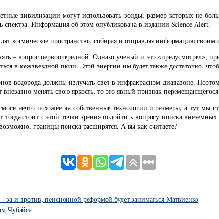
етные цивилизации могут использовать зонды, размер которых не боль
 спектра. Информация об этом опубликована в издании Science Alert.
здят космическое пространство, собирая и отправляя информацию своим 
 взять – вопрос первоочередной. Однако ученый и это «предусмотрел», пр
ться в межзвездной пыли. Этой энергии им будет также достаточно, что
онов водорода должны излучать свет в инфракрасном диапазоне. Поэто
ет внезапно менять свою яркость, то это явный признак перемещающегос
осмосе нечто похожее на собственные технологии и размеры, а тут мы ст
 тогда стоит с этой точки зрения подойти к вопросу поиска внеземных 
, возможно, границы поиска расширятся. А вы как считаете?
— за и против, пенсионной реформой будет заниматься Матвиенко
рм Чубайса