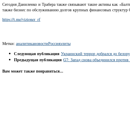
Сегодня Даниленко и Трабера также связывают такие активы как «Бал
также бизнес по обслуживанию долгов крупных финансовых структу
https://t.me/vizioner_rf
Метки:
аналитика
новости
Россия
элиты
Следующая публикация
Украинский террор добрался до белору
Предыдущая публикация
G7: Запад снова объединился против
Вам может также понравиться...