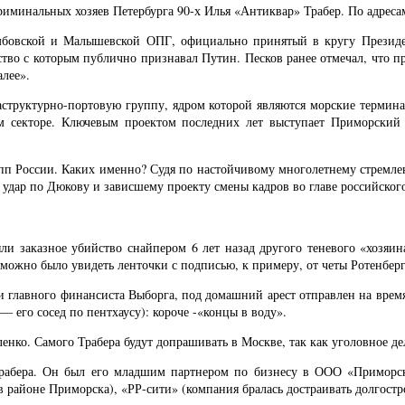
иминальных хозяев Петербурга 90-х Илья «Антиквар» Трабер. По адреса
бовской и Малышевской ОПГ, официально принятый в кругу Президент
во с которым публично признавал Путин. Песков ранее отмечал, что пре
алее».
структурно-портовую группу, ядром которой являются морские термина
ом секторе. Ключевым проектом последних лет выступает Приморски
п России. Каких именно? Судя по настойчивому многолетнему стремлен
дар по Дюкову и зависшему проекту смены кадров во главе российского
и заказное убийство снайпером 6 лет назад другого теневого «хозяин
можно было увидеть ленточки с подписью, к примеру, от четы Ротенберг
ли главного финансиста Выборга, под домашний арест отправлен на врем
— его сосед по пентхаусу): короче -«концы в воду».
енко. Самого Трабера будут допрашивать в Москве, так как уголовное д
рабера. Он был его младшим партнером по бизнесу в ООО «Приморск
а в районе Приморска), «РР-сити» (компания бралась достраивать долгос