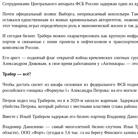
Сотрудниками Центрального аппарата ФСБ России задержан один их кр
Почти официальный хозяин Выборга, неприкасаемый консильери Там
оставался единственным из живых криминальных авторитетов, знакомст
этот товарищ играл определённую роль в экономической жизни и так д
И сегодня бизнес Трабера можно охарактеризовать как крупную инфра
портов и связанные с ними проекты в нефтегазовом и транспортн
комплексов России.
Его арест — поднятый флаг открытой войны кремлевских элитных груп
Александром Дюковым, в свое время работавшим у «Антиквара» — это у
Трабер — всё?
Чтобы достать скелет из шкафа силовики из федерального ФСБ поднял
российского гонщика «Формулы-1» Александра Петрова; на его могиле 
Петров ходил под Трабером, но в в 2020-м запахло жареным. Задержа
убийства Петрова, который работал с местными властями (глава района 
Вместе с Ильей Трабером задержан его бизнес-партнер Владимир Данил
Владимир Даниленко — самый многолетний бизнес-спутник Ильи Т
области), ООО «Форт» (угодья в 3,6 тыс. га на берегу Финского залив