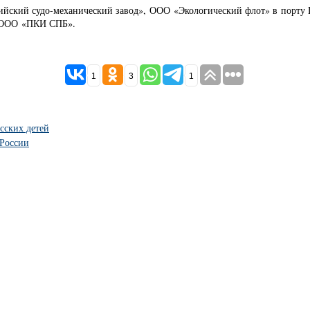
тийский судо-механический завод», ООО «Экологический флот» в порту 
р ООО «ПКИ СПБ».
1
3
1
сских детей
 России