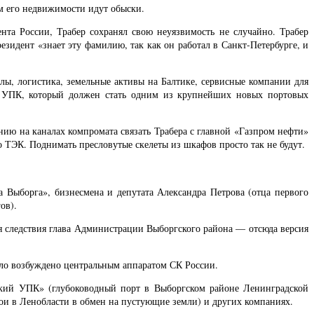
м его недвижимости идут обыски.
а России, Трабер сохранял свою неуязвимость не случайно. Трабер
зидент «знает эту фамилию, так как он работал в Санкт-Петербурге, и
лы, логистика, земельные активы на Балтике, сервисные компании для
й УПК, который должен стать одним из крупнейших новых портовых
ию на каналах компромата связать Трабера с главной «Газпром нефти»
 ТЭК. Поднимать пресловутые скелеты из шкафов просто так не будут.
а Выборга», бизнесмена и депутата Александра Петрова (отца первого
ов).
я следствия глава Администрации Выборгского района — отсюда версия
ело возбуждено центральным аппаратом СК России.
ий УПК» (глубоководный порт в Выборгском районе Ленинградской
трои в Ленобласти в обмен на пустующие земли) и других компаниях.