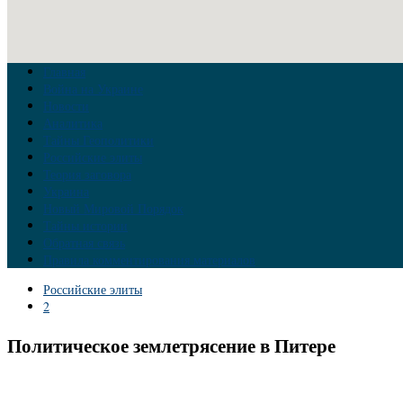
Главная
Война на Украине
Новости
Аналитика
Тайны Геополитики
Российские элиты
Теория заговора
Украина
Новый Мировой Порядок
Тайны истории
Обратная связь
Правила комментирования материалов
Российские элиты
2
Политическое землетрясение в Питере