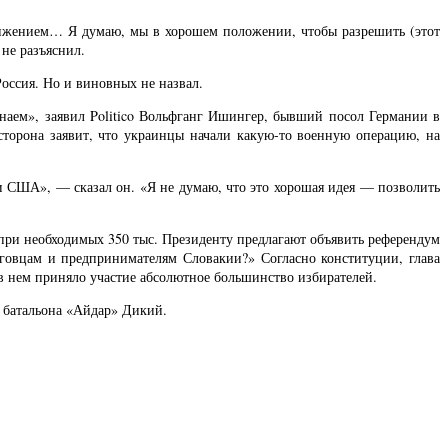
нижением… Я думаю, мы в хорошем положении, чтобы разрешить (этот
 не разъяснил.
Россия. Но и виновных не назвал.
наем», заявил Politico Вольфганг Ишингер, бывший посол Германии в
орона заявит, что украинцы начали какую-то военную операцию, на
ки США», — сказал он. «Я не думаю, что это хорошая идея — позволить
 при необходимых 350 тыс. Президенту предлагают объявить референдум
говцам и предпринимателям Словакии?» Согласно конституции, глава
 в нем приняло участие абсолютное большинство избирателей.
м батальона «Айдар» Дикий.