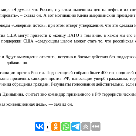
а мир: «Я думаю, что Россия, с учетом нынешних цен на нефть и их с
улировать», – сказал он. А вот мотивацию Киева американский президент
оводы «Северный поток», при этом отверг утверждения, что это сделала 
стия США могут привести к «концу НАТО в том виде, в каком мы его з
 поддержки США «следующим шагом может стать то, что российская ст
у и будут вынуждены ответить, вступив в боевые действия без поддерж
, — добавил он.
 санкции против России. Под петицией собрано более 400 тыс подписей
должна применять санкции против РФ, наносящие ущерб гражданам, тор
учения обращения граждан. Результаты голосования действительны, если
 Си Цзиньпина, считает экс-командир признанного в РФ террористически
ная конвенционная цель», — заявил он.
1