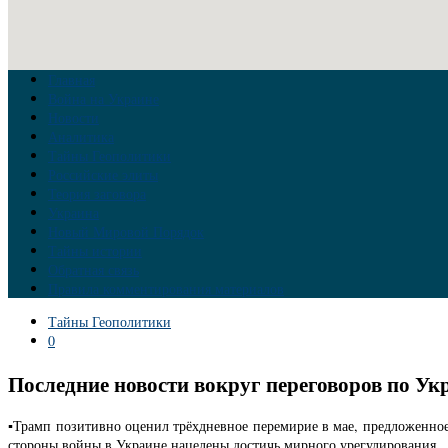
Главная
Война на Украине
Новости
Аналитика
Тайны Геополитики
Российские элиты
Теория заговора
Украина
Новый Мировой Порядок
Тайны истории
Обратная связь
Правила комментирования материалов
Тайны Геополитики
0
Последние новости вокруг переговоров по Ук
▪️Трамп позитивно оценил трёхдневное перемирие в мае, предложенное
стороны войны в Украине нацелены достичь мирного урегулирования.