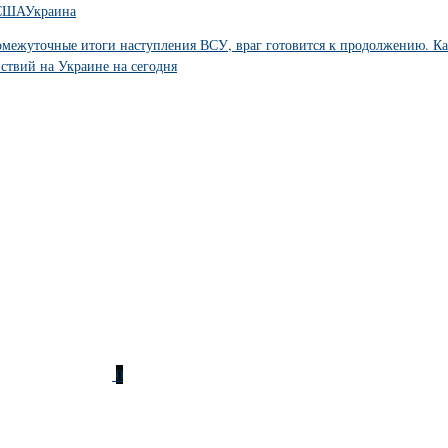
США
Украина
омежуточные итоги наступления ВСУ, враг готовится к продолжению. Кар
йствий на Украине на сегодня
0