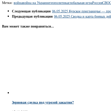
Метки:
война
война на Украине
геополитика
глобальная игра
Россия
СВО
Следующая публикация
06.05.2025 Курское приграничье — пр
Предыдущая публикация
06.05.2025 Сводка и карта боевых де
Вам может также понравиться...
Зерновая сделка под угрозой закытия?