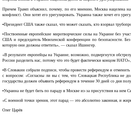
Причем Трамп объяснил, почему, по его мнению, Москва нацелена н
конфликт). Они хотят его урегулировать. Украина также хочет его урег
▪️Президент США также сказал, что может сказать, кто взорвал трубопр
▪️Поствоенные европейские миротворческие силы на Украине без уча
США и председатель Мюнхенской конференции по безопасности. Без
которую они должны ответить», — сказал Ишингер.
«В результате европейцы на Украине, возможно, подвергнутся обстрел
России разделить нас, потому что это будет фактически концом НАТО»
▪️В Словакии собрали подписи, чтобы провести референдум и отменить
с вопросом: «Согласны ли вы с тем, что Словацкая Республика не 
государства должен объявить референдум в течение 30 дней со дня пол
▪️Украина не будет бить по параду в Москве из-за присутствия на нем
«С военной точки зрения, этот парад — это абсолютно законная, и жир
Олег Царёв