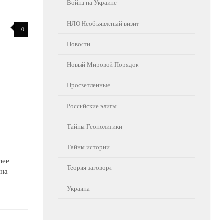
Война на Украине
НЛО Необъявленый визит
0
Новости
Новый Мировой Порядок
Просветленные
Российские элиты
Тайны Геополитики
Тайны истории
лее
Теория заговора
 на
Украина