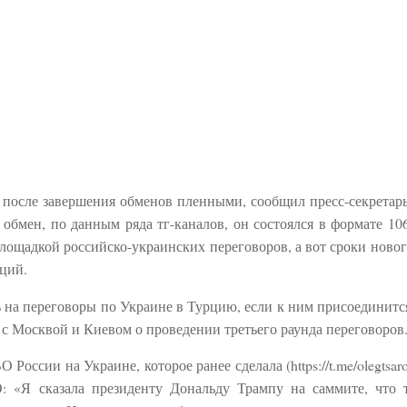
ся после завершения обменов пленными, сообщил пресс-секретар
бмен, по данным ряда тг-каналов, он состоялся в формате 106
лощадкой российско-украинских переговоров, а вот сроки новог
ций.
ть на переговоры по Украине в Турцию, если к ним присоединитс
 с Москвой и Киевом о проведении третьего раунда переговоров
России на Украине, которое ранее сделала (https://t.me/olegtsar
 «Я сказала президенту Дональду Трампу на саммите, что 