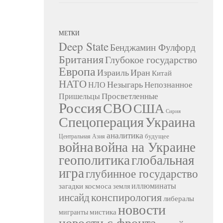
МЕТКИ
Deep State
Бенджамин Фулфорд
Британия
Глубокое государство
Европа
Израиль
Иран
Китай
НАТО
Незыгарь
Непознанное
НЛО
Просветленные
Пришельцы
Россия
СВО
США
Сирия
Украина
Спецоперация
аналитика
будущее
Центральная Азия
война
война на Украине
геополитика
глобальная
игра
глубинное государство
иллюминаты
загадки космоса
земля
конспирология
инсайд
либералы
новости
мистика
мигранты
новости с фронта