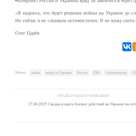
▪️Конфликт России и Украины вряд ли закончится через т
«Я надеюсь, что будет решение войны на Украине до с
Но сейчас я не слишком оптимистичен. Я не вижу света 
Олег Царёв
Метки:
война
война на Украине
Россия
СВО
Спецоперация
С
ПРЕДЫДУЩАЯ ПУБЛИКАЦИЯ
27.06.2025 Сводка и карта боевых действий на Украине на сег