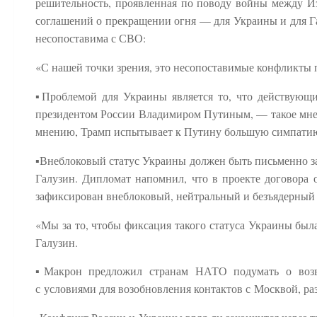
решительность, проявленная по поводу войны между Из
соглашений о прекращении огня — для Украины и для Г
несопоставима с СВО:
«С нашей точки зрения, это несопоставимые конфликты п
▪️Проблемой для Украины является то, что действую
президентом России Владимиром Путиным, — такое мне
мнению, Трамп испытывает к Путину большую симпатию и
▪️Внеблоковый статус Украины должен быть письменно 
Галузин. Дипломат напомнил, что в проекте договора 
зафиксирован внеблоковый, нейтральный и безъядерный 
«Мы за то, чтобы фиксация такого статуса Украины бы
Галузин.
▪️Макрон предложил странам НАТО подумать о возв
с условиями для возобновления контактов с Москвой, ра