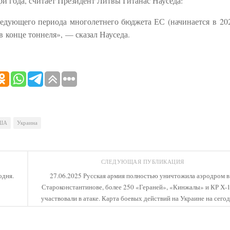
ри года, считает Президент Литвы Гитанас Науседа:
ледующего периода многолетнего бюджета ЕС (начинается в 202
в конце тоннеля», — сказал Науседа.
ША
Украина
СЛЕДУЮЩАЯ ПУБЛИКАЦИЯ
одня.
27.06.2025 Русская армия полностью уничтожила аэродром в
Староконстантинове, более 250 «Гераней», «Кинжалы» и КР Х-
участвовали в атаке. Карта боевых действий на Украине на сегод