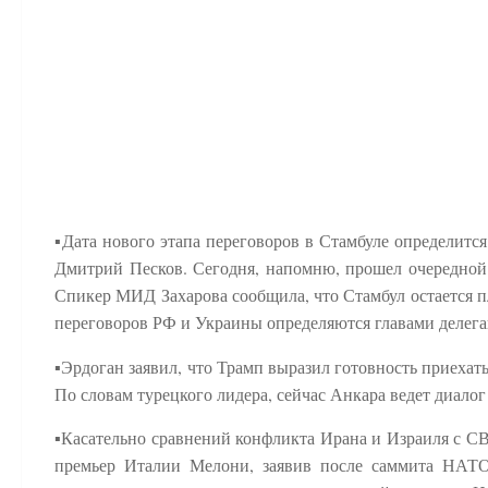
▪️Дата нового этапа переговоров в Стамбуле определит
Дмитрий Песков. Сегодня, напомню, прошел очередной о
Спикер МИД Захарова сообщила, что Стамбул остается п
переговоров РФ и Украины определяются главами делега
▪️Эрдоган заявил, что Трамп выразил готовность приеха
По словам турецкого лидера, сейчас Анкара ведет диалог
▪️Касательно сравнений конфликта Ирана и Израиля с СВО 
премьер Италии Мелони, заявив после саммита НАТО: