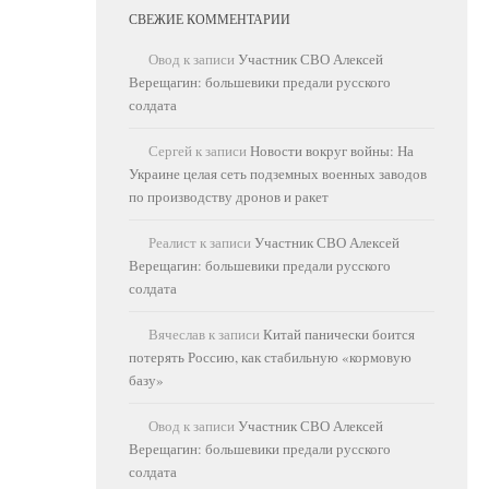
СВЕЖИЕ КОММЕНТАРИИ
Овод
к записи
Участник СВО Алексей
Верещагин: большевики предали русского
солдата
Сергей
к записи
Новости вокруг войны: На
Украине целая сеть подземных военных заводов
по производству дронов и ракет
Реалист
к записи
Участник СВО Алексей
Верещагин: большевики предали русского
солдата
Вячеслав
к записи
Китай панически боится
потерять Россию, как стабильную «кормовую
базу»
Овод
к записи
Участник СВО Алексей
Верещагин: большевики предали русского
солдата