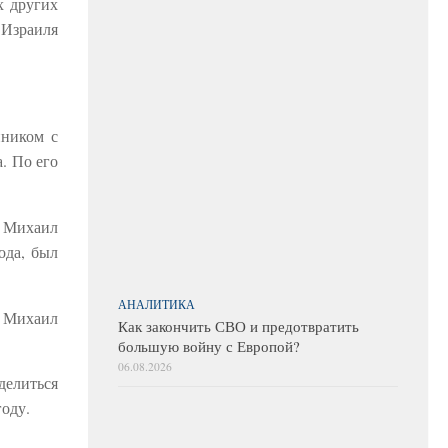
х других
 Израиля
нником с
. По его
Ф Михаил
ода, был
АНАЛИТИКА
л Михаил
Как закончить СВО и предотвратить
большую войну с Европой?
06.08.2026
елиться
году.