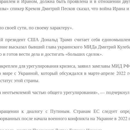
раилем и Ираном, должна быть проявлена ​​и в отношении дву
азы» спикер Кремля Дмитрий Песков сказал, что война Ирана и
о своей сути, по своему характеру».
щий президент США Дональд Трамп считает себя единомышле
ние высказал бывший глава украинского МИДа Дмитрий Кулеба
 готов вести дела и достигать «больших сделок».
закреплен для урегулирования кризиса, заявил замглавы МИД Р
о мире с Украиной, который обсуждался в марте-апреле 2022 г
статус этой страны.
ла неотъемлемой частью общего урегулирования», — подчеркну
ращении к диалогу с Путиным. Странам ЕС следует опред
зорванных после начала военного конфликта на Украине в 2022 