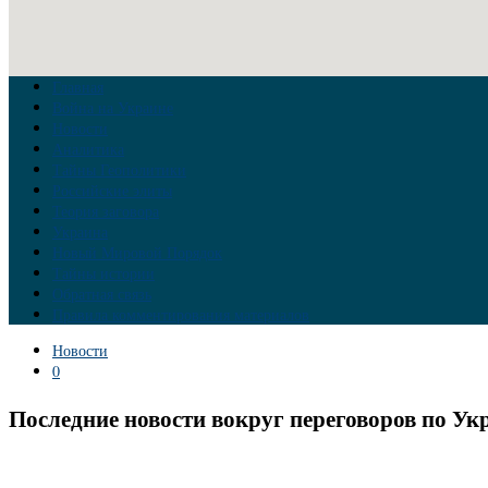
Главная
Война на Украине
Новости
Аналитика
Тайны Геополитики
Российские элиты
Теория заговора
Украина
Новый Мировой Порядок
Тайны истории
Обратная связь
Правила комментирования материалов
Новости
0
Последние новости вокруг переговоров по Укр