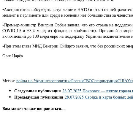
▪️Австрия готова обсуждать вступление в НАТО и отказ от нейтралитет
момент в парламенте или среди населения нет большинства за членств
▪️Премьер-министр Венгрии Орбан заявил, что его страна не поддерж
COVID-19 и €8,4 млрд из фондов сплочённости). Причиной замороз
включающий до 100 млрд евро на поддержку Украины исключительно из
▪️При этом глава МИД Венгрии Сийярто заявил, что без российских эн
Олег Царёв
Метки:
война на Украине
геополитика
Россия
СВО
Спецоперация
США
Ук
Следующая публикация
28.07.2025 Покровск — взятие города 
Предыдущая публикация
28.07.2025 Сводка и карта боевых де
Вам может также понравиться...