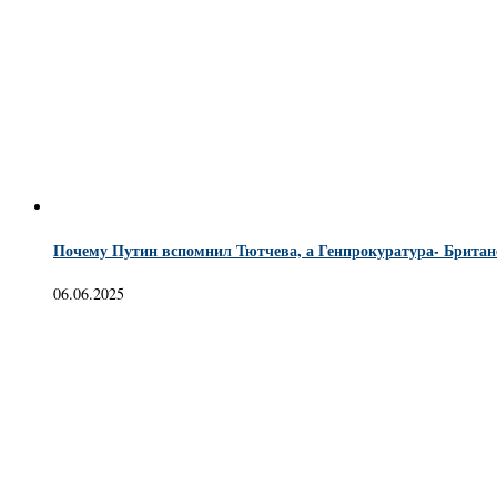
Почему Путин вспомнил Тютчева, а Генпрокуратура- Британ
06.06.2025