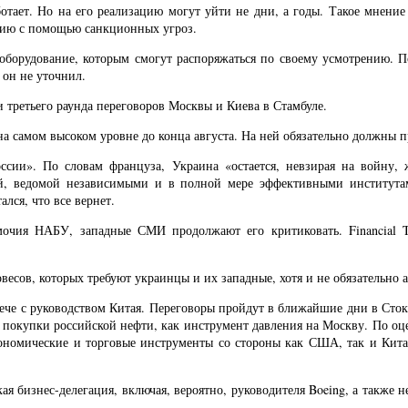
ботает. Но на его реализацию могут уйти не дни, а годы. Такое мнен
ссию с помощью санкционных угроз.
борудование, которым смогут распоряжаться по своему усмотрению. По
 он не уточнил.
и третьего раунда переговоров Москвы и Киева в Стамбуле.
а самом высоком уровне до конца августа. На ней обязательно должны п
оссии». По словам француза, Украина «остается, невзирая на войну
ей, ведомой независимыми и в полной мере эффективными института
лся, что все вернет.
омочия НАБУ, западные СМИ продолжают его критиковать. Financial T
сов, которых требуют украинцы и их западные, хотя и не обязательно а
ече с руководством Китая. Переговоры пройдут в ближайшие дни в Сток
покупки российской нефти, как инструмент давления на Москву. По оце
ономические и торговые инструменты со стороны как США, так и Кит
ая бизнес-делегация, включая, вероятно, руководителя Boeing, а также