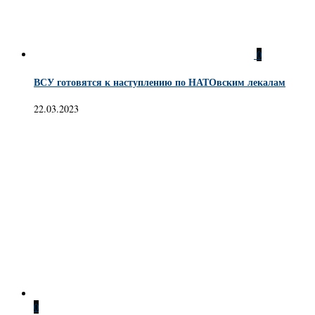
0
ВСУ готовятся к наступлению по НАТОвским лекалам
22.03.2023
0