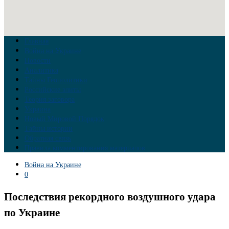
Главная
Война на Украине
Новости
Аналитика
Тайны Геополитики
Российские элиты
Теория заговора
Украина
Новый Мировой Порядок
Тайны истории
Обратная связь
Правила комментирования материалов
Война на Украине
0
Последствия рекордного воздушного удара
по Украине