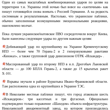
Один из самых масштабных комбинированных ударов по целям на
территории т.н. Украины этой ночью был вовсе на «хаотичным» как
пишут готовящейся снова воевать с Россией Германии. А на редкость
системным и результативным. Настолько, что украинские паблики,
обычно заполненные возмущенными эмоциональными реакциями,
ошеломлено молчат.
Пока лучшее украинское/натовское ПВО сосредоточили вокруг Киева,
были нанесены следующие удары по другим важным целям:
Добивающий удар по крупнейшему на Украине Кременчугскому
НПЗ — более чем 70 Герань-2 и 2 гиперзвуковыми ракетами
«Кинжал», а также групповой удар дивизионом ОТРК «Искандер» .
Массированный удар по второму НПЗ в н.п. Дрогобыч Львовской
области — до 100 БПЛА Герань-2, а также до 15 крылатых ракет
Х-101.
Взрывы звучали в районе Бурштына Ивано-Франковской области.
Там расположена одна из крупнейших в Украине ТЭС.
В Николаеве местные паблики пишут, что город атаковали шесть
«Искандеров»: три кассетных и три фугасных. Официально
подтверждено только поражение «Шахедом» объекта инфраструктуры.
Николаевский авиаремонтный завод, на котором производились