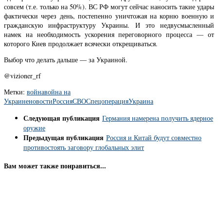
совсем (т.е. только на 50%). ВС РФ могут сейчас наносить такие удары
фактически через день, постепенно уничтожая на корню военную и
гражданскую инфраструктуру Украины. И это недвусмысленный
намек на необходимость ускорения переговорного процесса — от
которого Киев продолжает всячески открещиваться.
Выбор что делать дальше — за Украиной.
@vizioner_rf
Метки:
война
война на
Украине
новости
Россия
СВО
Спецоперация
Украина
Следующая публикация
Германия намерена получить ядерное
оружие
Предыдущая публикация
Россия и Китай будут совместно
противостоять заговору глобальных элит
Вам может также понравиться...