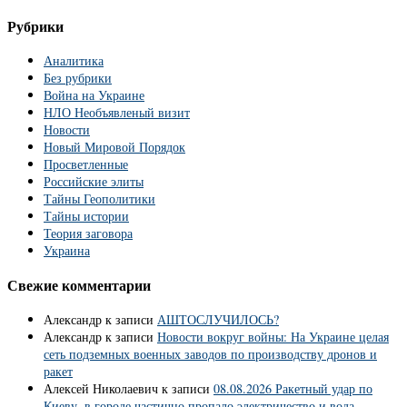
Рубрики
Аналитика
Без рубрики
Война на Украине
НЛО Необъявленый визит
Новости
Новый Мировой Порядок
Просветленные
Российские элиты
Тайны Геополитики
Тайны истории
Теория заговора
Украина
Свежие комментарии
Александр
к записи
АШТОСЛУЧИЛОСЬ?
Александр
к записи
Новости вокруг войны: На Украине целая
сеть подземных военных заводов по производству дронов и
ракет
Алексей Николаевич
к записи
08.08.2026 Ракетный удар по
Киеву, в городе частично пропало электричество и вода