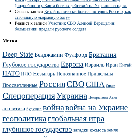
(подробности). Карта боевых действий на Украине сегодня.
Слава
к записи
Китай панически боится потерять Россию, как
стабильную «кормовую базу»
Реалист
к записи
Участник СВО Алексей Верещагин:
большевики предали русского солдата
Метки
Deep State
Британия
Бенджамин Фулфорд
Европа
Глубокое государство
Израиль
Иран
Китай
НАТО
Незыгарь
Непознанное
НЛО
Пришельцы
Россия
СВО
США
Просветленные
Сирия
Украина
Спецоперация
Центральная Азия
война
война на Украине
аналитика
будущее
геополитика
глобальная игра
глубинное государство
загадки космоса
земля