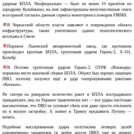
ударные БПЛА. Неофициально — было не менее 10 прилётов по
аэродрому Кульбакино, на нем зафиксированы многочисленные очаги
возгораний согласно данным сервиса мониторинга пожаров FIRMS.
В Черкасской области власти заявляют о повреждении объекта
инфраструктуры, также уничтожено здание технологического
колледжа в Смеле.
Поражен Львовский авиаремонтный завод, где противник
производил крупные БПЛА, групповым ударом Герань-2, Х-101,
Калибр.
В Полтаве групповым ударом Герань-2, ОТРК «Искандер»
поражена место конечной сборки БПЛА. Объект был хорошо защищен
ПВО, поэтому получил ещё и удар гиперзвуковыми ракетами
«Кинжал».
Не смотря на рекордное количество ракет и БПЛА пострадавших
гражданских лиц на Украине практически нет — все удары настолько
высокоточные, что ПВО не успевает сбить или даже просто отклонить
их в жилую застройку. А значит и Трампу предъявить Путину —
нечего.
Подобные массированные удары полутысячи летящих целей
одновременно украинское (и любое другое ПВО) уже не держит