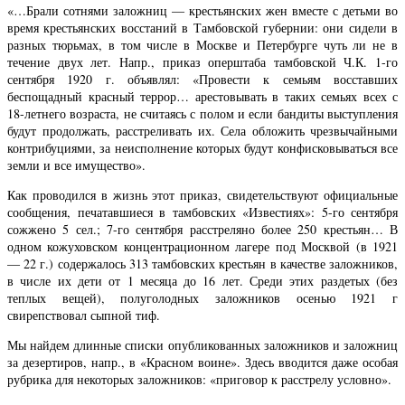
«…Брали сотнями заложниц — крестьянских жен вместе с детьми во
время крестьянских восстаний в Тамбовской губернии: они сидели в
разных тюрьмах, в том числе в Москве и Петербурге чуть ли не в
течение двух лет. Напр., приказ оперштаба тамбовской Ч.К. 1-го
сентября 1920 г. объявлял: «Провести к семьям восставших
беспощадный красный террор… арестовывать в таких семьях всех с
18-летнего возраста, не считаясь с полом и если бандиты выступления
будут продолжать, расстреливать их. Села обложить чрезвычайными
контрибуциями, за неисполнение которых будут конфисковываться все
земли и все имущество».
Как проводился в жизнь этот приказ, свидетельствуют официальные
сообщения, печатавшиеся в тамбовских «Известиях»: 5-го сентября
сожжено 5 сел.; 7-го сентября расстреляно более 250 крестьян… В
одном кожуховском концентрационном лагере под Москвой (в 1921
— 22 г.) содержалось 313 тамбовских крестьян в качестве заложников,
в числе их дети от 1 месяца до 16 лет. Среди этих раздетых (без
теплых вещей), полуголодных заложников осенью 1921 г
свирепствовал сыпной тиф.
Мы найдем длинные списки опубликованных заложников и заложниц
за дезертиров, напр., в «Красном воине». Здесь вводится даже особая
рубрика для некоторых заложников: «приговор к расстрелу условно».