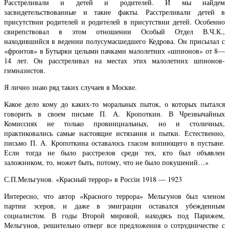
Расстреливали и детей и родителей. И мы найдем
засвидетельствованные и такие факты. Расстреливали детей в
присутствии родителей и родителей в присутствии детей. Особенно
свирепствовал в этом отношении Особый Отдел В.Ч.К.,
находившийся в ведении полусумасшедшего Кедрова. Он присылал с
«фронтов» в Бутырки целыми пачками малолетних «шпионов» от 8—
14 лет. Он расстреливал на местах этих малолетних шпионов-
гимназистов.
Я лично знаю ряд таких случаев в Москве.
Какое дело кому до каких-то моральных пыток, о которых пытался
говорить в своем письме П. А. Кропоткин. В Чрезвычайных
Комиссиях не только провинциальных, но и столичных,
практиковались самые настоящие истязания и пытки. Естественно,
письмо П. А. Кропоткина оставалось гласом вопиющего в пустыне.
Если тогда не было расстрелов среди тех, кто был объявлен
заложником, то, может быть, потому, что не было покушений…»
С.П.Мельгунов. «Красный террор» в Россiи 1918 — 1923
Интересно, что автор «Красного террора» Мельгунов был членом
партии эсеров, и даже в эмиграции оставался убежденным
социалистом. В годы Второй мировой, находясь под Парижем,
Мельгунов, решительно отверг все предложения о сотрудничестве с