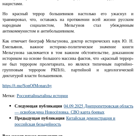
нацистами.
Но красный террор большевиков настолько его ужаснул и
травмировал, что, оставаясь на протяжении всей жизни русским
народным социалистом, Мельгунов стал убежденным
антикоммунистом и антибольшевиком.
Как отмечает биограф Мельгунова, доктор исторических наук Ю. Н.
Емельянов, важное историко-политическое значение книги
Мельгунова заключается в том важном обстоятельстве, доказанном
историком на основе большого массива фактов, что «красный террор»
не был террором пролетариата, но являлся типичным партийно-
групповым террором РКП(б), партийной и идеологической
диктатурой власти большевиков.
https://t.me/SonOfMonarchy
Метки:
Россия
тайны
тайны истории
Следующая публикация
04.09.2025 Днепропетровская область
— освобождена Новосёловка. СВО карта боевых
Предыдущая публикация
Китайская демонстрация и
российская безыдейность
Вам может также понравиться...