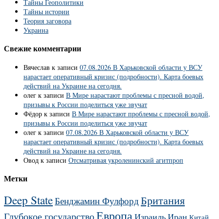
Тайны Геополитики
Тайны истории
Теория заговора
Украина
Свежие комментарии
Вячеслав
к записи
07.08.2026 В Харьковской области у ВСУ
нарастает оперативный кризис (подробности). Карта боевых
действий на Украине на сегодня.
олег
к записи
В Мире нарастают проблемы с пресной водой,
призывы к России поделиться уже звучат
Фёдор
к записи
В Мире нарастают проблемы с пресной водой,
призывы к России поделиться уже звучат
олег
к записи
07.08.2026 В Харьковской области у ВСУ
нарастает оперативный кризис (подробности). Карта боевых
действий на Украине на сегодня.
Овод
к записи
Отсматривая укроленинский агитпроп
Метки
Deep State
Британия
Бенджамин Фулфорд
Европа
Глубокое государство
Израиль
Иран
Китай