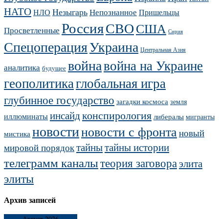
НАТО
Незыгарь
Непознанное
НЛО
Пришельцы
Россия
СВО
США
Просветленные
Сирия
Украина
Спецоперация
Центральная Азия
война
война на Украине
аналитика
будущее
геополитика
глобальная игра
глубинное государство
загадки космоса
земля
конспирология
инсайд
иллюминаты
либералы
мигранты
новости
новости с фронта
новый
мистика
тайны
тайны истории
мировой порядок
телеграмм каналы
теория заговора
элита
элиты
Архив записей
Август 2026