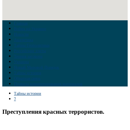
Главная
Война на Украине
Новости
Аналитика
Тайны Геополитики
Российские элиты
Теория заговора
Украина
Новый Мировой Порядок
Тайны истории
Обратная связь
Правила комментирования материалов
Тайны истории
7
Преступления красных террористов.