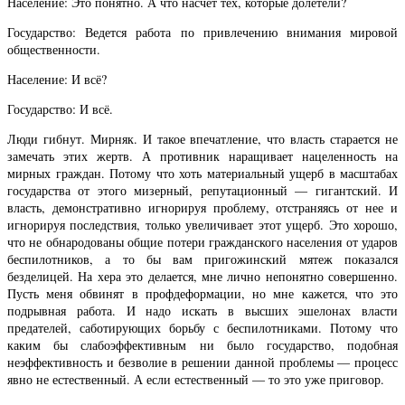
Население: Это понятно. А что насчет тех, которые долетели?
Государство: Ведется работа по привлечению внимания мировой
общественности.
Население: И всё?
Государство: И всё.
Люди гибнут. Мирняк. И такое впечатление, что власть старается не
замечать этих жертв. А противник наращивает нацеленность на
мирных граждан. Потому что хоть материальный ущерб в масштабах
государства от этого мизерный, репутационный — гигантский. И
власть, демонстративно игнорируя проблему, отстраняясь от нее и
игнорируя последствия, только увеличивает этот ущерб. Это хорошо,
что не обнародованы общие потери гражданского населения от ударов
беспилотников, а то бы вам пригожинский мятеж показался
безделицей. На хера это делается, мне лично непонятно совершенно.
Пусть меня обвинят в профдеформации, но мне кажется, что это
подрывная работа. И надо искать в высших эшелонах власти
предателей, саботирующих борьбу с беспилотниками. Потому что
каким бы слабоэффективным ни было государство, подобная
неэффективность и безволие в решении данной проблемы — процесс
явно не естественный. А если естественный — то это уже приговор.