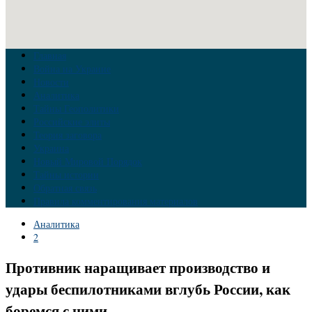
Главная
Война на Украине
Новости
Аналитика
Тайны Геополитики
Российские элиты
Теория заговора
Украина
Новый Мировой Порядок
Тайны истории
Обратная связь
Правила комментирования материалов
Аналитика
2
Противник наращивает производство и
удары беспилотниками вглубь России, как
боремся с ними.