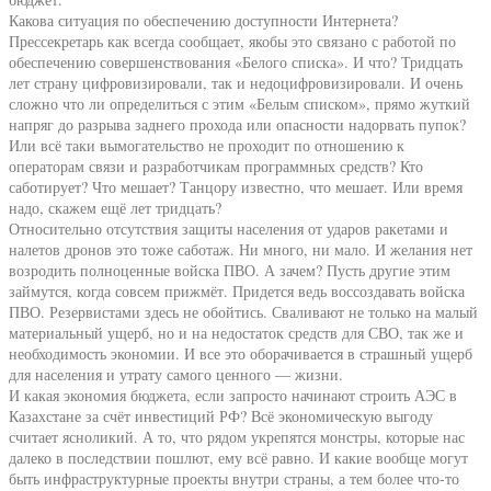
Какова ситуация по обеспечению доступности Интернета?
Прессекретарь как всегда сообщает, якобы это связано с работой по
обеспечению совершенствования «Белого списка». И что? Тридцать
лет страну цифровизировали, так и недоцифровизировали. И очень
сложно что ли определиться с этим «Белым списком», прямо жуткий
напряг до разрыва заднего прохода или опасности надорвать пупок?
Или всё таки вымогательство не проходит по отношению к
операторам связи и разработчикам программных средств? Кто
саботирует? Что мешает? Танцору известно, что мешает. Или время
надо, скажем ещё лет тридцать?
Относительно отсутствия защиты населения от ударов ракетами и
налетов дронов это тоже саботаж. Ни много, ни мало. И желания нет
возродить полноценные войска ПВО. А зачем? Пусть другие этим
займутся, когда совсем прижмёт. Придется ведь воссоздавать войска
ПВО. Резервистами здесь не обойтись. Сваливают не только на малый
материальный ущерб, но и на недостаток средств для СВО, так же и
необходимость экономии. И все это оборачивается в страшный ущерб
для населения и утрату самого ценного — жизни.
И какая экономия бюджета, если запросто начинают строить АЭС в
Казахстане за счёт инвестиций РФ? Всё экономическую выгоду
считает ясноликий. А то, что рядом укрепятся монстры, которые нас
далеко в последствии пошлют, ему всё равно. И какие вообще могут
быть инфраструктурные проекты внутри страны, а тем более что-то