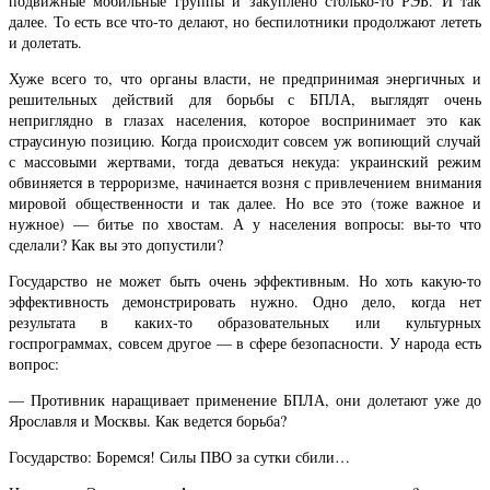
подвижные мобильные группы и закуплено столько-то РЭБ. И так
далее. То есть все что-то делают, но беспилотники продолжают лететь
и долетать.
Хуже всего то, что органы власти, не предпринимая энергичных и
решительных действий для борьбы с БПЛА, выглядят очень
неприглядно в глазах населения, которое воспринимает это как
страусиную позицию. Когда происходит совсем уж вопиющий случай
с массовыми жертвами, тогда деваться некуда: украинский режим
обвиняется в терроризме, начинается возня с привлечением внимания
мировой общественности и так далее. Но все это (тоже важное и
нужное) — битье по хвостам. А у населения вопросы: вы-то что
сделали? Как вы это допустили?
Государство не может быть очень эффективным. Но хоть какую-то
эффективность демонстрировать нужно. Одно дело, когда нет
результата в каких-то образовательных или культурных
госпрограммах, совсем другое — в сфере безопасности. У народа есть
вопрос:
— Противник наращивает применение БПЛА, они долетают уже до
Ярославля и Москвы. Как ведется борьба?
Государство: Боремся! Силы ПВО за сутки сбили…