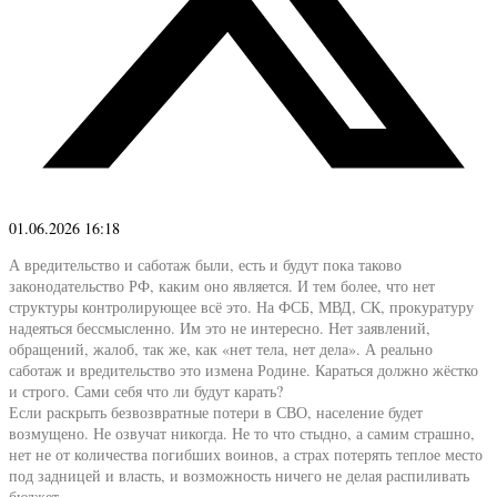
01.06.2026 16:18
А вредительство и саботаж были, есть и будут пока таково
законодательство РФ, каким оно является. И тем более, что нет
структуры контролирующее всё это. На ФСБ, МВД, СК, прокуратуру
надеяться бессмысленно. Им это не интересно. Нет заявлений,
обращений, жалоб, так же, как «нет тела, нет дела». А реально
саботаж и вредительство это измена Родине. Караться должно жёстко
и строго. Сами себя что ли будут карать?
Если раскрыть безвозвратные потери в СВО, население будет
возмущено. Не озвучат никогда. Не то что стыдно, а самим страшно,
нет не от количества погибших воинов, а страх потерять теплое место
под задницей и власть, и возможность ничего не делая распиливать
бюджет.