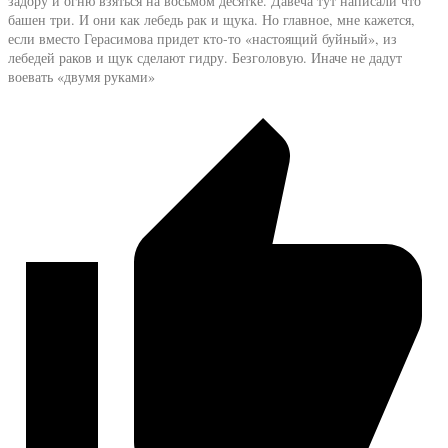
задору и огню взяться на восьмом десятке. Давеча тут написали что
башен три. И они как лебедь рак и щука. Но главное, мне кажется,
если вместо Герасимова придет кто-то «настоящий буйный», из
лебедей раков и щук сделают гидру. Безголовую. Иначе не дадут
воевать «двумя руками»