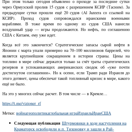
При этом только сегодня объявлено о проходе за последние сутки
через Ормузский пролив 15 судов с разрешением КСИР (Тасним). За
предыдущие сутки прошли ещё 20 судов (Al Jazeera со ссылкой на
КСИР). Проход судов сопровождался иранскими военными
кораблями. В тоже время по одному из судов США нанесли
воздушный удар — игры продолжаются. Но нефть, по соглашению
США с Китаем, ему уже идет.
Когда всё это закончится? Стратегические запасы сырой нефти в
Японии с марта упали примерно на 70–100 миллионов баррелей, что
является крупнейшим сокращением в истории страны. Цены на
топливо в мире сейчас держатся только за счёт траты стратегических
резервов и успокаивающих американских сводок об «уже почти
достигнутом соглашении». Но к осени, если Трамп ради Израиля до
этого дотянет, цены обеспечат такой топливный кризис в мире, какого
ещё не было.
На это у многих сейчас расчет. В том числе — в Кремле…
https://t.me/vizioner_rf
Метки:
война
геополитика
глобальная игра
Израиль
Иран
США
Следующая публикация
Штурмовики в ходе наступления на
Краматорск освободили н.п. Тихоновку и зашли в Рай-