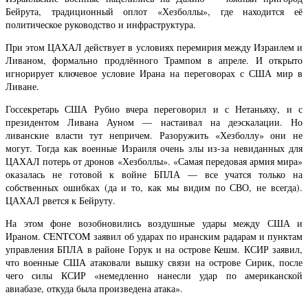
Бейрута, традиционный оплот «Хезболлы», где находится её
политическое руководство и инфраструктура.
При этом ЦАХАЛ действует в условиях перемирия между Израилем и
Ливаном, формально продлённого Трампом в апреле. И открыто
игнорирует ключевое условие Ирана на переговорах с США мир в
Ливане.
Госсекретарь США Рубио вчера переговорил и с Нетаньяху, и с
президентом Ливана Ауном — настаивал на деэскалации. Но
ливанские власти тут непричем. Разоружить «Хезболлу» они не
могут. Тогда как военные Израиля очень злы из-за невиданных для
ЦАХАЛ потерь от дронов «Хезболлы». «Самая передовая армия мира»
оказалась не готовой к войне БПЛА — все учатся только на
собственных ошибках (да и то, как мы видим по СВО, не всегда).
ЦАХАЛ рвется к Бейруту.
На этом фоне возобновились воздушные удары между США и
Ираном. CENTCOM заявил об ударах по иранским радарам и пунктам
управления БПЛА в районе Горук и на острове Кешм. КСИР заявил,
что военные США атаковали вышку связи на острове Сирик, после
чего силы КСИР «немедленно нанесли удар по американской
авиабазе, откуда была произведена атака».