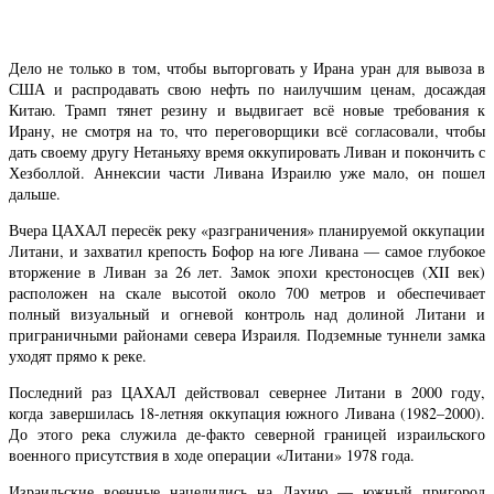
Дело не только в том, чтобы выторговать у Ирана уран для вывоза в
США и распродавать свою нефть по наилучшим ценам, досаждая
Китаю. Трамп тянет резину и выдвигает всё новые требования к
Ирану, не смотря на то, что переговорщики всё согласовали, чтобы
дать своему другу Нетаньяху время оккупировать Ливан и покончить с
Хезболлой. Аннексии части Ливана Израилю уже мало, он пошел
дальше.
Вчера ЦАХАЛ пересёк реку «разграничения» планируемой оккупации
Литани, и захватил крепость Бофор на юге Ливана — самое глубокое
вторжение в Ливан за 26 лет. Замок эпохи крестоносцев (XII век)
расположен на скале высотой около 700 метров и обеспечивает
полный визуальный и огневой контроль над долиной Литани и
приграничными районами севера Израиля. Подземные туннели замка
уходят прямо к реке.
Последний раз ЦАХАЛ действовал севернее Литани в 2000 году,
когда завершилась 18-летняя оккупация южного Ливана (1982–2000).
До этого река служила де-факто северной границей израильского
военного присутствия в ходе операции «Литани» 1978 года.
Израильские военные нацелились на Дахию — южный пригород