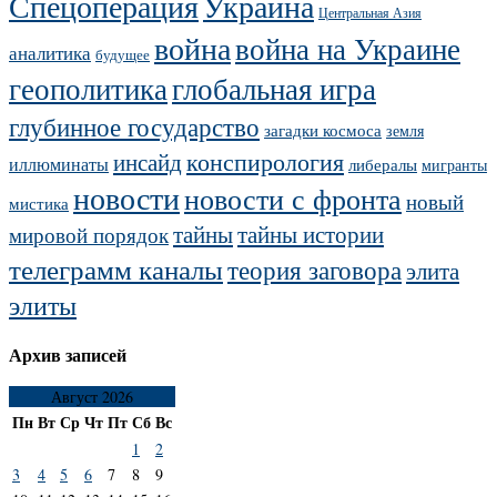
Украина
Спецоперация
Центральная Азия
война
война на Украине
аналитика
будущее
геополитика
глобальная игра
глубинное государство
загадки космоса
земля
конспирология
инсайд
иллюминаты
либералы
мигранты
новости
новости с фронта
новый
мистика
тайны
тайны истории
мировой порядок
телеграмм каналы
теория заговора
элита
элиты
Архив записей
Август 2026
Пн
Вт
Ср
Чт
Пт
Сб
Вс
1
2
3
4
5
6
7
8
9