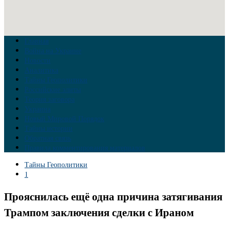
Главная
Война на Украине
Новости
Аналитика
Тайны Геополитики
Российские элиты
Теория заговора
Украина
Новый Мировой Порядок
Тайны истории
Обратная связь
Правила комментирования материалов
Тайны Геополитики
1
Прояснилась ещё одна причина затягивания
Трампом заключения сделки с Ираном