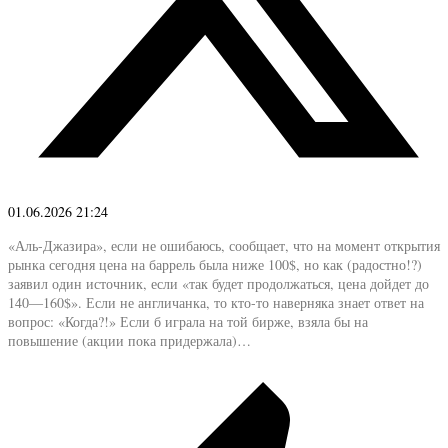
01.06.2026 21:24
«Аль-Джазира», если не ошибаюсь, сообщает, что на момент открытия
рынка сегодня цена на баррель была ниже 100$, но как (радостно!?)
заявил один источник, если «так будет продолжаться, цена дойдет до
140—160$». Если не англичанка, то кто-то наверняка знает ответ на
вопрос: «Когда?!» Если б играла на той бирже, взяла бы на
повышение (акции пока придержала)…