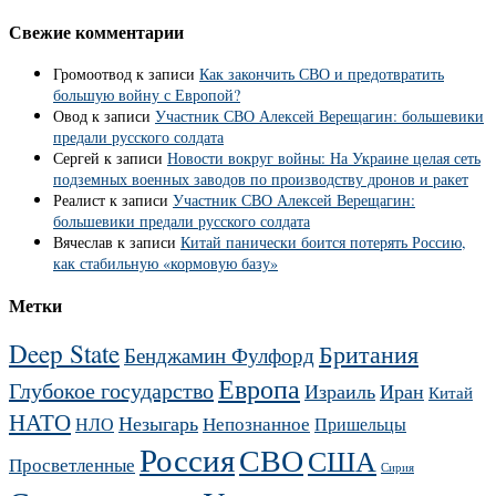
Свежие комментарии
Громоотвод
к записи
Как закончить СВО и предотвратить
большую войну с Европой?
Овод
к записи
Участник СВО Алексей Верещагин: большевики
предали русского солдата
Сергей
к записи
Новости вокруг войны: На Украине целая сеть
подземных военных заводов по производству дронов и ракет
Реалист
к записи
Участник СВО Алексей Верещагин:
большевики предали русского солдата
Вячеслав
к записи
Китай панически боится потерять Россию,
как стабильную «кормовую базу»
Метки
Deep State
Британия
Бенджамин Фулфорд
Европа
Глубокое государство
Израиль
Иран
Китай
НАТО
Незыгарь
Непознанное
НЛО
Пришельцы
Россия
СВО
США
Просветленные
Сирия