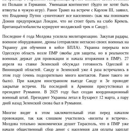
из Польши и Германии. Уменьшая контингент (будто не хотят быть
втянуты в чужую игру). Ранее Трамп на встрече с Карлом III, заявил,
что Владимир Путин «уничтожит все население» (как мы понимаем
Донни предупреждал Лондон, что не стоит брать на слабо Кремль.
Британцы/глобалисты курируют молдавский трек и Санду).
Последние 4 года Молдова усилила милитаризацию. Закупая радары,
военное оборудование, дроны (отправляли негласно своих военных на
Украину для обучения в кейсе БПЛА). Украина перерыла всю
Одесскую область возле ПМР (якобы для защиты, но в реальности
военных держат для провокации и начала вторжения в ПМР). 27
апреля на ставке Зеленский обсуждал готовность Одесской и
Винницкой областей. Санду и Зеленский уже 4 раза встречались в
этом году (очень подозрительно много контактов. Ранее такого не
было). При каждом иностранном выезде Санду и Зе проводят
закрытые встречи. На последней в Армении присутствовал и
президент Румынии. В 2025 году был создан координационный
военный штаб. Президент Украины летал в Бухарест 12 марта, а пару
дней назад Зеленский снова был в Румынии.
Многие видят в этом заключительный этап перед началом
провокации, так как слишком участились «визиты и встречи».
Молдова тотально экономически душит Тирасполь, что в ПМР уже
начали общественный сбор денег с населения для оплаты зарплат