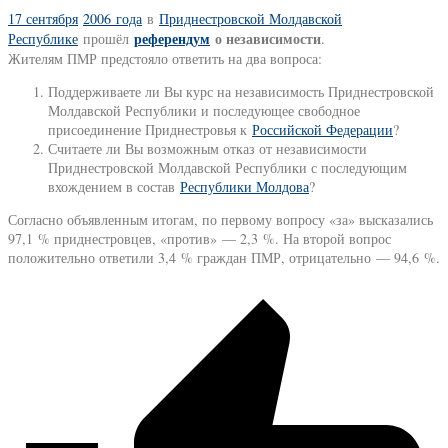
17 сентября
2006 года
в
Приднестровской Молдавской
референдум
о независимости
Республике
прошёл
.
Жителям ПМР предстояло ответить на два вопроса:
Поддерживаете ли Вы курс на независимость Приднестровской
Молдавской Республики и последующее свободное
присоединение Приднестровья к
Российской Федерации
?
Считаете ли Вы возможным отказ от независимости
Приднестровской Молдавской Республики с последующим
вхождением в состав
Республики Молдова
?
Согласно объявленным итогам, по первому вопросу «за» высказались
97,1 % приднестровцев, «против» — 2,3 %. На второй вопрос
положительно ответили 3,4 % граждан ПМР, отрицательно — 94,6 %.