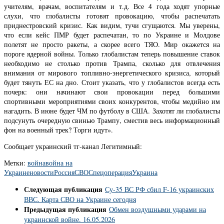
учителям, врачам, воспитателям и т.д. Все 4 года ходят упорные
слухи, что глобалисты готовят провокацию, чтобы распечатать
приднестровский кризис. Как видим, тучи сгущаются. Мы уверены,
что если кейс ПМР будет распечатан, то по Украине и Молдове
полетят не просто ракеты, а скорее всего ТЯО. Мир окажется на
пороге ядерной войны. Только глобалистам теперь повышение ставок
необходимо не столько против Трампа, сколько для отвлечения
внимания от мирового топливно-энергетического кризиса, который
будет тянуть ЕС на дно. Стоит указать, что у глобалистов всегда есть
почерк: они начинают свои провокации перед большими
спортивными мероприятиями своих конкурентов, чтобы медийно им
нагадить. В июне будет ЧМ по футболу в США. Захотят ли глобалисты
подсунуть очередную свинью Трампу, сместив весь информационный
фон на военный трек? Торги идут».
Сообщает украинский тг-канал Легитимный:
Метки:
война
война на
Украине
новости
Россия
СВО
Спецоперация
Украина
Следующая публикация
Су-35 ВС РФ сбил F-16 украинских
ВВС. Карта СВО на Украине сегодня
Предыдущая публикация
Обмен воздушными ударами на
украинской войне. 16.05.2026