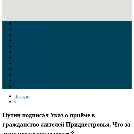
Главная
Война на Украине
Новости
Аналитика
Тайны Геополитики
Российские элиты
Теория заговора
Украина
Новый Мировой Порядок
Тайны истории
Обратная связь
Правила комментирования материалов
Новости
9
Путин подписал Указ о приёме в
гражданство жителей Приднестровья. Что за
этим может последовать?