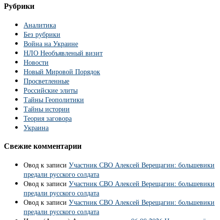
Рубрики
Аналитика
Без рубрики
Война на Украине
НЛО Необъявленый визит
Новости
Новый Мировой Порядок
Просветленные
Российские элиты
Тайны Геополитики
Тайны истории
Теория заговора
Украина
Свежие комментарии
Овод
к записи
Участник СВО Алексей Верещагин: большевики
предали русского солдата
Овод
к записи
Участник СВО Алексей Верещагин: большевики
предали русского солдата
Овод
к записи
Участник СВО Алексей Верещагин: большевики
предали русского солдата