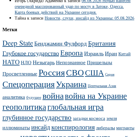
Игорь (Акрида) Адаменко
к записи
06.08.2026 Ночью нанесён
очередной массированный удар по мосту в Затоке, Одесса.
Карта боевых действий на Украине сегодня.
Тайна
к записи
Новости, слухи, инсайд из Украины: 05.08.2026
Метки
Deep State
Британия
Бенджамин Фулфорд
Европа
Глубокое государство
Израиль
Иран
Китай
НАТО
Незыгарь
Непознанное
НЛО
Пришельцы
Россия
СВО
США
Просветленные
Сирия
Украина
Спецоперация
Центральная Азия
война
война на Украине
аналитика
будущее
геополитика
глобальная игра
глубинное государство
загадки космоса
земля
конспирология
инсайд
иллюминаты
либералы
мигранты
новости
новости с фронта