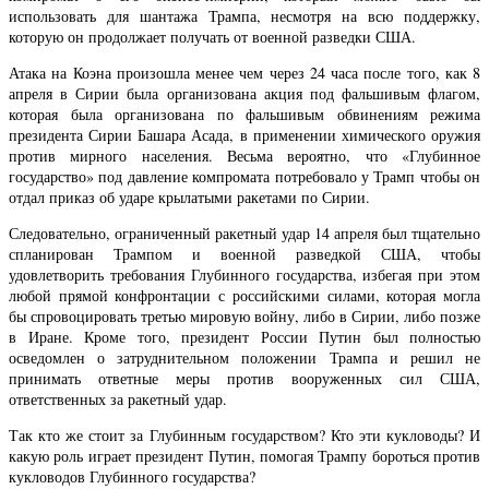
использовать для шантажа Трампа, несмотря на всю поддержку,
которую он продолжает получать от военной разведки США.
Атака на Коэна произошла менее чем через 24 часа после того, как 8
апреля в Сирии была организована акция под фальшивым флагом,
которая была организована по фальшивым обвинениям режима
президента Сирии Башара Асада, в применении химического оружия
против мирного населения. Весьма вероятно, что «Глубинное
государство» под давление компромата потребовало у Трамп чтобы он
отдал приказ об ударе крылатыми ракетами по Сирии.
Следовательно, ограниченный ракетный удар 14 апреля был тщательно
спланирован Трампом и военной разведкой США, чтобы
удовлетворить требования Глубинного государства, избегая при этом
любой прямой конфронтации с российскими силами, которая могла
бы спровоцировать третью мировую войну, либо в Сирии, либо позже
в Иране. Кроме того, президент России Путин был полностью
осведомлен о затруднительном положении Трампа и решил не
принимать ответные меры против вооруженных сил США,
ответственных за ракетный удар.
Так кто же стоит за Глубинным государством? Кто эти кукловоды? И
какую роль играет президент Путин, помогая Трампу бороться против
кукловодов Глубинного государства?