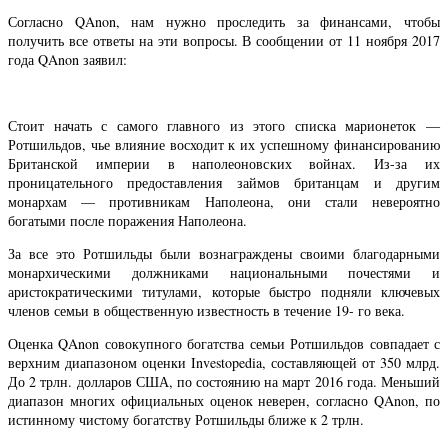
Согласно QAnon, нам нужно проследить за финансами, чтобы
получить все ответы на эти вопросы. В сообщении от 11 ноября 2017
года QAnon заявил:
Стоит начать с самого главного из этого списка марионеток —
Ротшильдов, чье влияние восходит к их успешному финансированию
Британской империи в наполеоновских войнах. Из-за их
проницательного предоставления займов британцам и другим
монархам — противникам Наполеона, они стали невероятно
богатыми после поражения Наполеона.
За все это Ротшильды были вознаграждены своими благодарными
монархическими должниками национальными почестями и
аристократическими титулами, которые быстро подняли ключевых
членов семьи в общественную известность в течение 19- го века.
Оценка QAnon совокупного богатства семьи Ротшильдов совпадает с
верхним диапазоном оценки Investopedia, составляющей от 350 млрд.
До 2 трлн. долларов США, по состоянию на март 2016 года. Меньший
диапазон многих официальных оценок неверен, согласно QAnon, по
истинному чистому богатству Ротшильды ближе к 2 трлн.