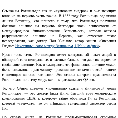
Ссылка на Ротшильдов как на «культовых лидеров» и оказывающих
влияние на церковь очень важна. В 1832 году Ротшильды одолжили
деньги Ватикану, что привело к тому, что Ротшильды получили
большое влияние на церковь благодаря своей зависимости от
международного финансирования. Зависимость, которая оказала
разрушительное влияние на Церковь, как отмечают такие
исследователи, как доктор Пол Уильямс, автор книги «Операция
Гладио:
Нечестивый союз между Ватиканом, ЦРУ и мафией
».
Кроме того, семья Ротшильдов имеет контрольный пакет акций в
обширной сети центральных и частных банков, что дает им огромное
глобальное влияние. Как и ожидалось, это финансовое влияние может
быть использовано для манипулирования политиками по всей планете
с помощью взносов кампании. Это основа контроля правительства
Ротшильдов по всему миру, как нам рассказывает QAnon.
То, что QAnon доверяет упоминанию культа и финансовой мощи
Ротшильдов, — это доктор Билл Дигл, бывший врач космического
командования США, к которому тайно обратился Ги де Ротшильд,
который утверждал, что он «Пиндар», генеральный директор Земля
Inc.
По словам Дигла, де Ротшильд продемонстрировал огромные