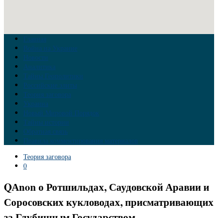
Главная
Война на Украине
Новости
Аналитика
Тайны Геополитики
Российские элиты
Теория заговора
Украина
Новый Мировой Порядок
Тайны истории
Обратная связь
Правила комментирования материалов
Теория заговора
0
QАnon о Ротшильдах, Саудовской Аравии и
Соросовских кукловодах, присматривающих
за Глубинным Государством