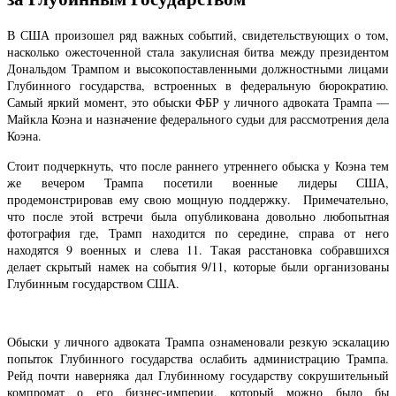
В США произошел ряд важных событий, свидетельствующих о том,
насколько ожесточенной стала закулисная битва между президентом
Дональдом Трампом и высокопоставленными должностными лицами
Глубинного государства, встроенных в федеральную бюрократию.
Самый яркий момент, это обыски ФБР у личного адвоката Трампа —
Майкла Коэна и назначение федерального судьи для рассмотрения дела
Коэна.
Стоит подчеркнуть, что после раннего утреннего обыска у Коэна тем
же вечером Трампа посетили военные лидеры США,
продемонстрировав ему свою мощную поддержку. Примечательно,
что после этой встречи была опубликована довольно любопытная
фотография где, Трамп находится по середине, справа от него
находятся 9 военных и слева 11. Такая расстановка собравшихся
делает скрытый намек на события 9/11, которые были организованы
Глубинным государством США.
Обыски у личного адвоката Трампа ознаменовали резкую эскалацию
попыток Глубинного государства ослабить администрацию Трампа.
Рейд почти наверняка дал Глубинному государству сокрушительный
компромат о его бизнес-империи, который можно было бы