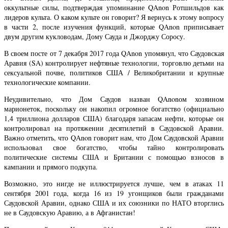
оккультные силы, подтверждая упоминание QAnon Ротшильдов как
лидеров культа. О каком культе он говорит? Я вернусь к этому вопросу
в части 2, после изучения функций, которые QAnon приписывает
двум другим кукловодам, Дому Сауда и Джорджу Соросу.
В своем посте от 7 декабря 2017 года QAnon упомянул, что Саудовская
Аравия (SA) контролирует нефтяные технологии, торговлю детьми на
сексуальной почве, политиков США / Великобритании и крупные
технологические компании.
Неудивительно, что Дом Саудов назван QAnonом хозяином
марионеток, поскольку он накопил огромное богатство (официально
1,4 триллиона долларов США) благодаря запасам нефти, которые он
контролировал на протяжении десятилетий в Саудовской Аравии.
Важно отметить, что QAnon говорит нам, что Дом Саудовской Аравии
использовал свое богатство, чтобы тайно контролировать
политические системы США и Британии с помощью взносов в
кампании и прямого подкупа.
Возможно, это нигде не иллюстрируется лучше, чем в атаках 11
сентября 2001 года, когда 16 из 19 угонщиков были гражданами
Саудовской Аравии, однако США и их союзники по НАТО вторглись
не в Саудовскую Аравию, а в Афганистан!