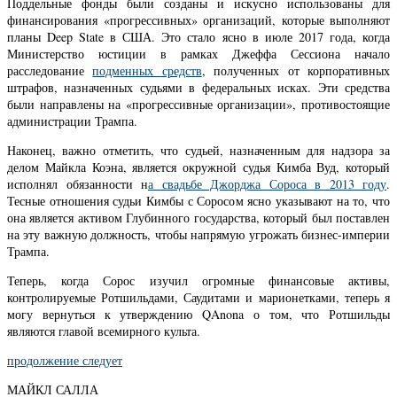
Поддельные фонды были созданы и искусно использованы для
финансирования «прогрессивных» организаций, которые выполняют
планы Deep State в США. Это стало ясно в июле 2017 года, когда
Министерство юстиции в рамках Джеффа Сессиона начало
расследование
подменных средств
, полученных от корпоративных
штрафов, назначенных судьями в федеральных исках. Эти средства
были направлены на «прогрессивные организации», противостоящие
администрации Трампа.
Наконец, важно отметить, что судьей, назначенным для надзора за
делом Майкла Коэна, является окружной судья Кимба Вуд, который
исполнял обязанности н
а свадьбе Джорджа Сороса в 2013 году
.
Тесные отношения судьи Кимбы с Соросом ясно указывают на то, что
она является активом Глубинного государства, который был поставлен
на эту важную должность, чтобы напрямую угрожать бизнес-империи
Трампа.
Теперь, когда Сорос изучил огромные финансовые активы,
контролируемые Ротшильдами, Саудитами и марионетками, теперь я
могу вернуться к утверждению QAnona о том, что Ротшильды
являются главой всемирного культа.
продолжение следует
МАЙКЛ САЛЛА