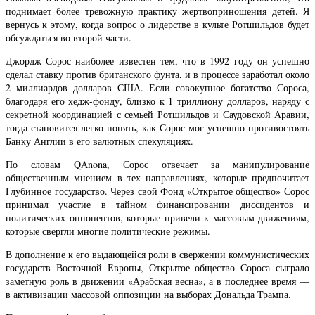
поднимает более тревожную практику жертвоприношения детей. Я
вернусь к этому, когда вопрос о лидерстве в культе Ротшильдов будет
обсуждаться во второй части.
Джордж Сорос наиболее известен тем, что в 1992 году он успешно
сделал ставку против британского фунта, и в процессе заработал около
2 миллиардов долларов США. Если совокупное богатство Сороса,
благодаря его хедж-фонду, близко к 1 триллиону долларов, наряду с
секретной координацией с семьей Ротшильдов и Саудовской Аравии,
тогда становится легко понять, как Сорос мог успешно противостоять
Банку Англии в его валютных спекуляциях.
По словам QAnona, Сорос отвечает за манипулирование
общественным мнением в тех направлениях, которые предпочитает
Глубинное государство. Через свой Фонд «Открытое общество» Сорос
принимал участие в тайном финансировании диссидентов и
политических оппонентов, которые привели к массовым движениям,
которые свергли многие политические режимы.
В дополнение к его выдающейся роли в свержении коммунистических
государств Восточной Европы, Открытое общество Сороса сыграло
заметную роль в движении «Арабская весна», а в последнее время —
в активизации массовой оппозиции на выборах Дональда Трампа.