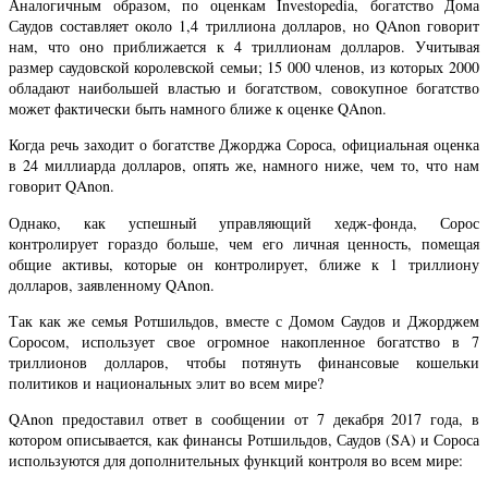
Аналогичным образом, по оценкам Investopedia, богатство Дома
Саудов составляет около 1,4 триллиона долларов, но QAnon говорит
нам, что оно приближается к 4 триллионам долларов. Учитывая
размер саудовской королевской семьи; 15 000 членов, из которых 2000
обладают наибольшей властью и богатством, совокупное богатство
может фактически быть намного ближе к оценке QAnon.
Когда речь заходит о богатстве Джорджа Сороса, официальная оценка
в 24 миллиарда долларов, опять же, намного ниже, чем то, что нам
говорит QAnon.
Однако, как успешный управляющий хедж-фонда, Сорос
контролирует гораздо больше, чем его личная ценность, помещая
общие активы, которые он контролирует, ближе к 1 триллиону
долларов, заявленному QAnon.
Так как же семья Ротшильдов, вместе с Домом Саудов и Джорджем
Соросом, использует свое огромное накопленное богатство в 7
триллионов долларов, чтобы потянуть финансовые кошельки
политиков и национальных элит во всем мире?
QAnon предоставил ответ в сообщении от 7 декабря 2017 года, в
котором описывается, как финансы Ротшильдов, Саудов (SA) и Сороса
используются для дополнительных функций контроля во всем мире: