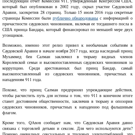
Последующий отчет Комиссии 911, утвержденный Конгрессом США,
который был опубликован в 2002 году, скрыл участие Саудовской
Аравии, засекретив 28 страниц. Только 15 июля 2016 года секретные
страницы Комиссии были
публично обнародованы
с информацией о
причастности саудовских чиновников, включая ее тогдашнего посла в
США принца Бандара, который финансировал по меньшей мере двух
угонщиков.
Возможно, именно этот релиз привел к необычным событиям в
Саудовской Аравии в начале ноября 2017 года, когда наследный принц
Мухаммед бен Салман заключил в тюрьму видных членов
Королевской семьи и высокопоставленных саудовских чиновников за
коррупцию. Среди арестованных был принц Бандар, самый
высокопоставленный из саудовских чиновников, причастных к
нападениям 911 года.
Похоже, что принц Салман предпринял упреждающие действия,
чтобы расчистить путь для истины о том, что 911 в конечном итоге
станет достоянием общественности, заключив в тюрьму и опозорив
саудовских чиновников, причастных к нападению под фальшивым
флагом.
Кроме того, QAnon сообщает нам, что Саудовская Аравия давно
связана с торговлей детьми и сексом. Для чего используются дети?
Помимо очевидных сексуальных и трудовых злоупотреблений, это