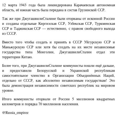
12 марта 1943 года была ликвидирована Карачаевская автономная
область, её южная часть была передана в состав Грузинской ССР.
Так же при ДжугашвилиСталине были оторваны от исконной России
и созданы отдельные Киргизская ССР, Узбекская ССР, Туркменская
ССР и Таджикская ССР — естественно, с правом свободного выхода
из СССР.
Вместо того чтобы создать и принять в СССР Уйгурскую ССР и
Маньжурскую ССР или хотя бы создать на их месте независимые
государства типа Монголии, ДжугашвилиСталин отдал эти
территории Китаю.
Более того, при ДжугашвилиСталине коммунисты пошли ещё дальше,
и предоставили Белорусской и Украинской республикам
самостоятельное членство в Организации Объединённых Наций,
отдельно от СССР, как абсолютно независимым государствам! Это
была демонстрация независимости советских республик на мировом
уровне.
Итого коммунисты оторвали от России 5 миллионов квадратных
километров и порядка 70 миллионов населения.
@Russia_empiree