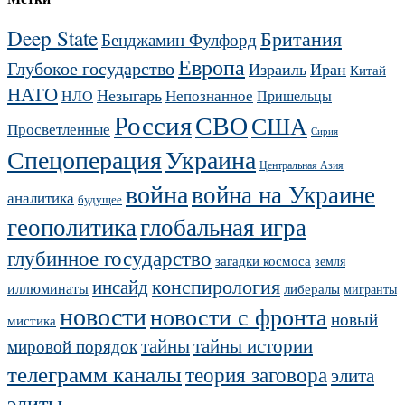
Deep State
Британия
Бенджамин Фулфорд
Европа
Глубокое государство
Израиль
Иран
Китай
НАТО
Незыгарь
Непознанное
НЛО
Пришельцы
Россия
СВО
США
Просветленные
Сирия
Украина
Спецоперация
Центральная Азия
война
война на Украине
аналитика
будущее
геополитика
глобальная игра
глубинное государство
загадки космоса
земля
конспирология
инсайд
иллюминаты
либералы
мигранты
новости
новости с фронта
новый
мистика
тайны
тайны истории
мировой порядок
телеграмм каналы
теория заговора
элита
элиты