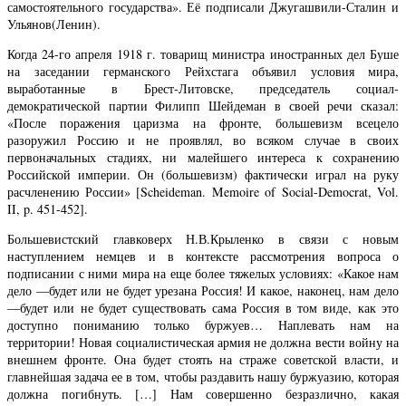
самостоятельного государства». Её подписали Джугашвили-Сталин и
Ульянов(Ленин).
Когда 24-го апреля 1918 г. товарищ министра иностранных дел Буше
на заседании германского Рейхстага объявил условия мира,
выработанные в Брест-Литовске, председатель социал-
демократической партии Филипп Шейдеман в своей речи сказал:
«После поражения царизма на фронте, большевизм всецело
разоружил Россию и не проявлял, во всяком случае в своих
первоначальных стадиях, ни малейшего интереса к сохранению
Российской империи. Он (большевизм) фактически играл на руку
расчленению России» [Scheideman. Memoire of Social-Democrat, Vol.
II, p. 451-452].
Большевистский главковерх Н.В.Крыленко в связи с новым
наступлением немцев и в контексте рассмотрения вопроса о
подписании с ними мира на еще более тяжелых условиях: «Какое нам
дело —будет или не будет урезана Россия! И какое, наконец, нам дело
—будет или не будет существовать сама Россия в том виде, как это
доступно пониманию только буржуев… Наплевать нам на
территории! Новая социалистическая армия не должна вести войну на
внешнем фронте. Она будет стоять на страже советской власти, и
главнейшая задача ее в том, чтобы раздавить нашу буржуазию, которая
должна погибнуть. […] Нам совершенно безразлично, какая