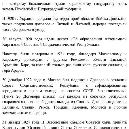
по которому большевики отдали карликовому государству часть
земель Псковской и Петроградской губерний.
В 1920 г. Украине передали ряд территорий области Войска Донского;
также подписали договора с Литвой и Латвией, передав последней
часть Островского уезда.
26 августа 1920 года издан декрет «Об образовании Автономной
Киргизской Советской Социалистической Республики».
Навсегда были потеряны в 1921 году, благодаря Московскому и
Карсскому договорам с «другом Кемалем», области Западной
Армении: Карс, за который столько раз лили кровь русские солдаты, и
гора Арарат.
30 декабря 1922 года в Москве был подписан Договор о создании
Союза Социалистических Республик, с зафиксированным
юридическим правом выхода из состава СССР. Заключительный
Пункт 26 Договора гласил: «За каждой из союзных республик
сохраняется право свободного выхода из Союза». Договор подписали
Калинин, Сталин, Рыков, Троцкий, Каменев, Молотов и прочие
замечательные товарищи.
31 января 1924 года II Всесоюзным съездом Советов была принята
Конституция (Основной закон) Союза Советских Социалистических