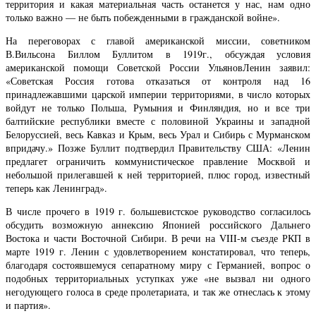
территория и какая материальная часть останется у нас, нам одно
только важно — не быть побежденными в гражданской войне».
На переговорах с главой американской миссии, советником
В.Вильсона Биллом Буллитом в 1919г., обсуждая условия
американской помощи Советской России УльяновЛенин заявил:
«Советская Россия готова отказаться от контроля над 16
принадлежавшими царской империи территориями, в число которых
войдут не только Польша, Румыния и Финляндия, но и все три
балтийские республики вместе с половиной Украины и западной
Белоруссией, весь Кавказ и Крым, весь Урал и Сибирь с Мурманском
впридачу.» Позже Буллит подтвердил Правительству США: «Ленин
предлагет ограничить коммунистическое правление Москвой и
небольшой прилегавшей к ней территорией, плюс город, известный
теперь как Ленинград».
В числе прочего в 1919 г. большевистское руководство согласилось
обсудить возможную аннексию Японией российского Дальнего
Востока и части Восточной Сибири. В речи на VIII-м съезде РКП в
марте 1919 г. Ленин с удовлетворением констатировал, что теперь,
благодаря состоявшемуся сепаратному миру с Германией, вопрос о
подобных территориальных уступках уже «не вызвал ни одного
негодующего голоса в среде пролетариата, и так же отнеслась к этому
и партия».