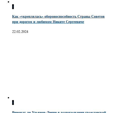
0
Как «укреплялась» обороноспособность Страны Советов
при дорогом и любимом Никите Сергеевиче
22.02.2024
0
Виноват ли Ульянов-Ленин в развязывании гражданской