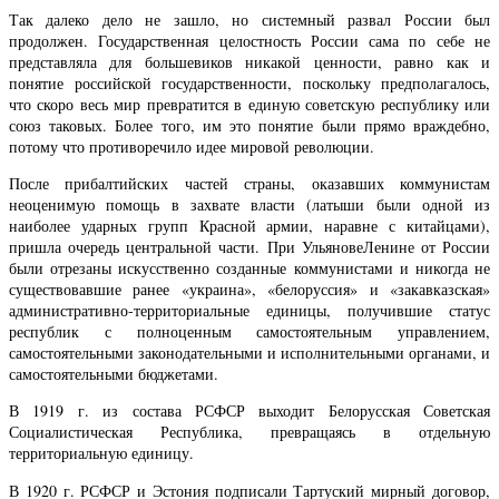
Так далеко дело не зашло, но системный развал России был
продолжен. Государственная целостность России сама по себе не
представляла для большевиков никакой ценности, равно как и
понятие российской государственности, поскольку предполагалось,
что скоро весь мир превратится в единую советскую республику или
союз таковых. Более того, им это понятие были прямо враждебно,
потому что противоречило идее мировой революции.
После прибалтийских частей страны, оказавших коммунистам
неоценимую помощь в захвате власти (латыши были одной из
наиболее ударных групп Красной армии, наравне с китайцами),
пришла очередь центральной части. При УльяновеЛенине от России
были отрезаны искусственно созданные коммунистами и никогда не
существовавшие ранее «украина», «белоруссия» и «закавказская»
административно-территориальные единицы, получившие статус
республик с полноценным самостоятельным управлением,
самостоятельными законодательными и исполнительными органами, и
самостоятельными бюджетами.
В 1919 г. из состава РСФСР выходит Белорусская Советская
Социалистическая Республика, превращаясь в отдельную
территориальную единицу.
В 1920 г. РСФСР и Эстония подписали Тартуский мирный договор,