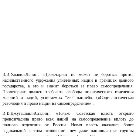
В.И.УльяновЛенин: «Пролетариат не может не бороться против
насильственного удержания угнетенных наций в границах данного
государства, а это и значит бороться за право самоопределения.
Пролетариат должен требовать свободы политического отделения
колоний и наций, угнетаемых “его” нацией». («Социалистическая
революция и право наций на самоопределение»).
И.В.ДжугашвилиСталин: «Только Советская власть открыто
провозгласила право всех наций на самоопределение вплоть до
полного отделения от России. Новая власть оказалась более
радикальной в этом отношении, чем даже национальные группы