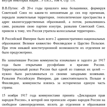
внутри некоторых наций…» (ПСС, том 4, стр. 13).
В.В.Путин: «В 20-е годы прошлого века большевики, формируя
Советский Союз по каким-то непонятным до сих пор причинам,
передали значительные территории, геополитические пространства в
адрес квазигосударственных образований, а потом, развалившись
сами, развалив свою партию изнутри, развалив Советский Союз,
привели к тому, что Россия утратила колоссальные территории».
В Российской Империи было всего 2 административно-национальных
образования: Великое княжество Финляндское и Царство Польское.
При этом никакой конституционной возможности их отделения не
было предусмотрено.
Но захватившие Россию коммунисты изначально и задолго до 1917
года были открытыми русофобами и врагами России.
Территориальный развал России был одной из главных их целей —
нужно было расплачиваться со своими западными хозяевами.
Развалив Российскую Империю, дав самостоятельность Польше и
Финляндии, коммунисты взялись за исторически единую часть
страны.
15 ноября 1917 года коммунистами принята «Декларация прав
народов России», в которой они прописали «право народов России на
свободное самоопределение, вплоть до отделения и образования