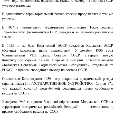
1936 года, возможность ограничить статью о выходе из состава СССР
уже отсутствовала.
В дальнейшем территориальный развал России продолжался с тем же
успехом.
В 1924 г. значительно увеличивают Белоруссию. Тогда создают
Туркестанскую (автономную) ССР, передавая ей исконно российские
земли.
В 1925 г. на базе Киргизской АССР создаётся Казакская АССР
(будущая Казахская, ныне «казахстан»). 5 декабря 1936 года
Чрезвычайный VIII Съезд Советов СССР утвердил новую
Конституцию страны. В ней впервые в истории появился термин
«Казахская Советская Социалистическая Республика», отдельная от
РСФСР, с правом свободного выхода из состава СССР.
Сталинская Конституция 1936 года закрепила юридический раздел
страны. Глава II.»ГОСУДАРСТВЕННОЕ УСТРОЙСТВО», Статья 17.:
«За каждой союзной республикой сохраняется право свободного
выхода из СССР».
2 августа 1940 г. принят Закон об образовании Молдавской ССР на
территории исторически российской Бессарабии — естественно, с
правом свободного выхода из СССР.