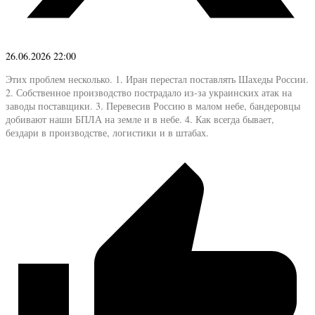
26.06.2026 22:00
Этих проблем несколько. 1. Иран перестал поставлять Шахеды России.
2. Собственное производство пострадало из-за украинских атак на
заводы поставщики. 3. Перевесив Россию в малом небе, бандеровцы
добивают наши БПЛА на земле и в небе. 4. Как всегда бывает,
бездари в производстве, логистики и в штабах.