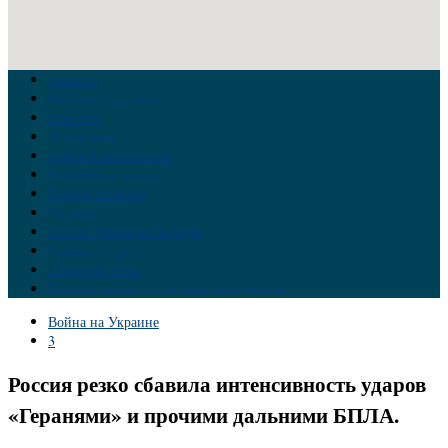
Главная
Война на Украине
Новости
Аналитика
Тайны Геополитики
Российские элиты
Теория заговора
Украина
Новый Мировой Порядок
Тайны истории
Обратная связь
Правила комментирования материалов
Война на Украине
3
Россия резко сбавила интенсивность ударов
«Геранями» и прочими дальними БПЛА.