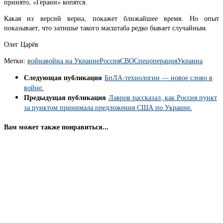
принято, «Герани» копятся.
Какая из версий верна, покажет ближайшее время. Но опыт
показывает, что затишье такого масштаба редко бывает случайным.
Олег Царёв
Метки:
война
война на Украине
Россия
СВО
Спецоперация
Украина
Следующая публикация
БпЛА-технологии — новое слово в
войне.
Предыдущая публикация
Лавров рассказал, как Россия пункт
за пунктом принимала предложения США по Украине.
Вам может также понравиться...