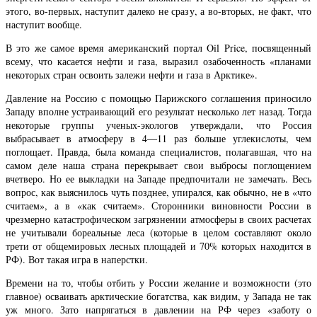
этого, во-первых, наступит далеко не сразу, а во-вторых, не факт, что
наступит вообще.
В это же самое время американский портал Oil Price, посвященный
всему, что касается нефти и газа, выразил озабоченность «планами
некоторых стран освоить залежи нефти и газа в Арктике».
Давление на Россию с помощью Парижского соглашения приносило
Западу вполне устраивающий его результат несколько лет назад. Тогда
некоторые группы ученых-экологов утверждали, что Россия
выбрасывает в атмосферу в 4—11 раз больше углекислоты, чем
поглощает. Правда, была команда специалистов, полагавшая, что на
самом деле наша страна перекрывает свои выбросы поглощением
вчетверо. Но ее выкладки на Западе предпочитали не замечать. Весь
вопрос, как выяснилось чуть позднее, упирался, как обычно, не в «что
считаем», а в «как считаем». Сторонники виновности России в
чрезмерно катастрофическом загрязнении атмосферы в своих расчетах
не учитывали бореальные леса (которые в целом составляют около
трети от общемировых лесных площадей и 70% которых находится в
РФ). Вот такая игра в наперстки.
Времени на то, чтобы отбить у России желание и возможности (это
главное) осваивать арктические богатства, как видим, у Запада не так
уж много. Зато напрягаться в давлении на РФ через «заботу о