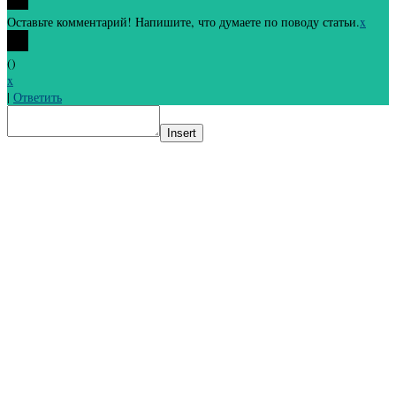
Оставьте комментарий! Напишите, что думаете по поводу статьи.
x
(
)
x
|
Ответить
Insert