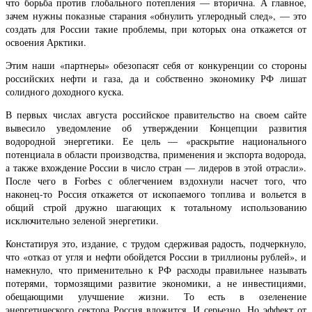
что борьба против глобального потепления — вторична. А главное,
зачем нужны показные старания «обнулить углеродный след», — это
создать для России такие проблемы, при которых она откажется от
освоения Арктики.
Этим наши «партнеры» обезопасят себя от конкуренции со стороны
российских нефти и газа, да и собственно экономику РФ лишат
солидного доходного куска.
В первых числах августа российское правительство на своем сайте
вывесило уведомление об утверждении Концепции развития
водородной энергетики. Ее цель — «раскрытие национального
потенциала в области производства, применения и экспорта водорода,
а также вхождение России в число стран — лидеров в этой отрасли».
После чего в Forbes с облегчением вздохнули насчет того, что
наконец-то Россия откажется от ископаемого топлива и вольется в
общий строй дружно шагающих к тотальному использованию
исключительно зеленой энергетики.
Констатируя это, издание, с трудом сдерживая радость, подчеркнуло,
что «отказ от угля и нефти обойдется России в триллионы рублей», и
намекнуло, что применительно к РФ расходы правильнее называть
потерями, тормозящими развитие экономики, а не инвестициями,
обещающими улучшение жизни. То есть в озеленение
энергетического сектора Россия вложится. И серьезно. Но эффект от