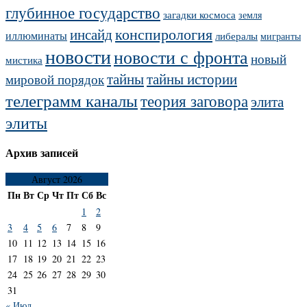
глубинное государство
загадки космоса
земля
конспирология
инсайд
иллюминаты
либералы
мигранты
новости
новости с фронта
новый
мистика
тайны
тайны истории
мировой порядок
телеграмм каналы
теория заговора
элита
элиты
Архив записей
Август 2026
Пн
Вт
Ср
Чт
Пт
Сб
Вс
1
2
3
4
5
6
7
8
9
10
11
12
13
14
15
16
17
18
19
20
21
22
23
24
25
26
27
28
29
30
31
« Июл