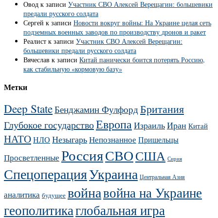
Овод
к записи
Участник СВО Алексей Верещагин: большевики
предали русского солдата
Сергей
к записи
Новости вокруг войны: На Украине целая сеть
подземных военных заводов по производству дронов и ракет
Реалист
к записи
Участник СВО Алексей Верещагин:
большевики предали русского солдата
Вячеслав
к записи
Китай панически боится потерять Россию,
как стабильную «кормовую базу»
Метки
Deep State
Британия
Бенджамин Фулфорд
Европа
Глубокое государство
Израиль
Иран
Китай
НАТО
Незыгарь
Непознанное
НЛО
Пришельцы
Россия
СВО
США
Просветленные
Сирия
Украина
Спецоперация
Центральная Азия
война
война на Украине
аналитика
будущее
геополитика
глобальная игра