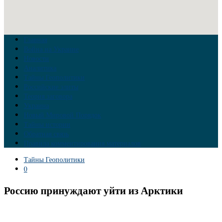
Главная
Война на Украине
Новости
Аналитика
Тайны Геополитики
Российские элиты
Теория заговора
Украина
Новый Мировой Порядок
Тайны истории
Обратная связь
Правила комментирования материалов
Тайны Геополитики
0
Россию принуждают уйти из Арктики