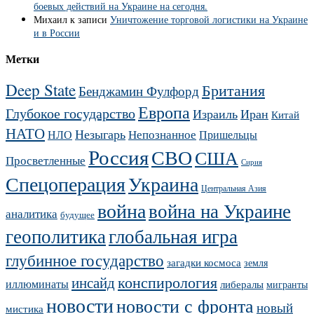
боевых действий на Украине на сегодня.
Михаил
к записи
Уничтожение торговой логистики на Украине
и в России
Метки
Deep State
Британия
Бенджамин Фулфорд
Европа
Глубокое государство
Израиль
Иран
Китай
НАТО
Незыгарь
Непознанное
НЛО
Пришельцы
Россия
СВО
США
Просветленные
Сирия
Украина
Спецоперация
Центральная Азия
война
война на Украине
аналитика
будущее
геополитика
глобальная игра
глубинное государство
загадки космоса
земля
конспирология
инсайд
иллюминаты
либералы
мигранты
новости
новости с фронта
новый
мистика