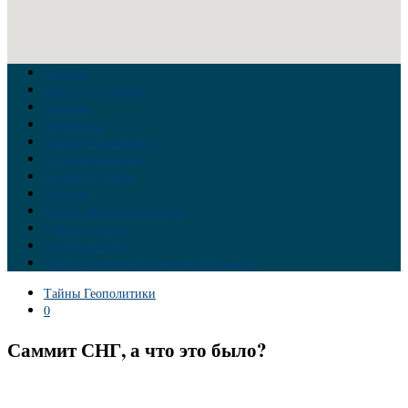
Главная
Война на Украине
Новости
Аналитика
Тайны Геополитики
Российские элиты
Теория заговора
Украина
Новый Мировой Порядок
Тайны истории
Обратная связь
Правила комментирования материалов
Тайны Геополитики
0
Саммит СНГ, а что это было?