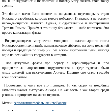
но. Я не журналист и не политик и потому могу сказать свою точку
зрения.
Это больше всего было похоже не на деловые переговоры » стран
ближнего зарубежья, которые вместе победили Гитлера», а на встречу
нарождающегося Великого Турана, с одряхлевшим и постаревшим
Третьим Римом. Причём я это пишу без какого — либо контекста. Это
просто констатация факта.
Возрождающееся могущество молодого и пассионарного союза
близкородственных наций, испытывающее эйфорию на фоне недавней
победы и бредущее по инерции, без всякой внутренней цели, некогда
одно из величайших государств в истории.
Все дежурные фразы про борьбу с короновирусом и про
приоритетные направления сотрудничества в сфере туризма, были
лишь ширмой для выступления Алиева. Именно оно стало гвоздём
всей программы.
Посмотрим, к чему все это приведет. И как скоро на подобных
саммитах начнет выступать Анкара. Не как гость, а как второй среди
равных, с прицелом на место первого.
Метки:
геополитика
глобальная игра
Россия