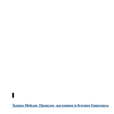
0
Тьерри Мейсан: Прошлое, настоящее и будущее Евросоюза