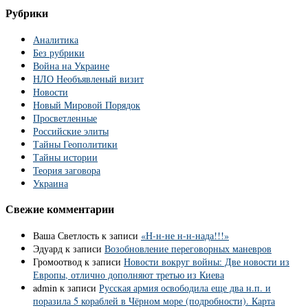
Рубрики
Аналитика
Без рубрики
Война на Украине
НЛО Необъявленый визит
Новости
Новый Мировой Порядок
Просветленные
Российские элиты
Тайны Геополитики
Тайны истории
Теория заговора
Украина
Свежие комментарии
Ваша Светлость
к записи
«Н-н-не н-н-нада!!!»
Эдуард
к записи
Возобновление переговорных маневров
Громоотвод
к записи
Новости вокруг войны: Две новости из
Европы, отлично дополняют третью из Киева
admin
к записи
Русская армия освободила еще два н.п. и
поразила 5 кораблей в Чёрном море (подробности). Карта