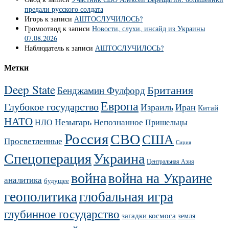
предали русского солдата
Игорь
к записи
АШТОСЛУЧИЛОСЬ?
Громоотвод
к записи
Новости, слухи, инсайд из Украины
07.08.2026
Наблюдатель
к записи
АШТОСЛУЧИЛОСЬ?
Метки
Deep State
Британия
Бенджамин Фулфорд
Европа
Глубокое государство
Израиль
Иран
Китай
НАТО
Незыгарь
Непознанное
НЛО
Пришельцы
Россия
СВО
США
Просветленные
Сирия
Украина
Спецоперация
Центральная Азия
война
война на Украине
аналитика
будущее
геополитика
глобальная игра
глубинное государство
загадки космоса
земля