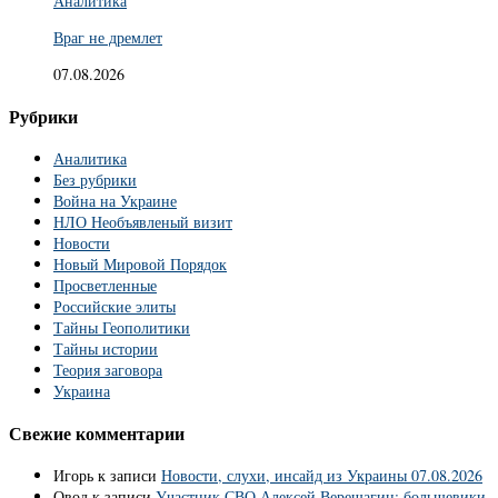
Аналитика
Враг не дремлет
07.08.2026
Рубрики
Аналитика
Без рубрики
Война на Украине
НЛО Необъявленый визит
Новости
Новый Мировой Порядок
Просветленные
Российские элиты
Тайны Геополитики
Тайны истории
Теория заговора
Украина
Свежие комментарии
Игорь
к записи
Новости, слухи, инсайд из Украины 07.08.2026
Овод
к записи
Участник СВО Алексей Верещагин: большевики