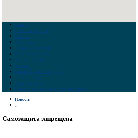
Главная
Война на Украине
Новости
Аналитика
Тайны Геополитики
Российские элиты
Теория заговора
Украина
Новый Мировой Порядок
Тайны истории
Обратная связь
Правила комментирования материалов
Новости
1
Самозащита запрещена