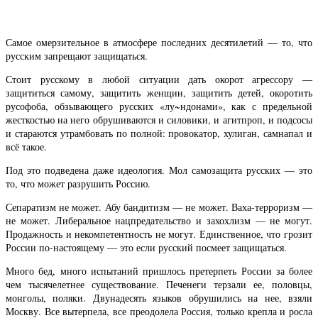
Самое омерзительное в атмосфере последних десятилетий — то, что
русским запрещают защищаться.
Стоит русскому в любой ситуации дать окорот агрессору —
защититься самому, защитить женщин, защитить детей, окоротить
русофоба, обзывающего русских «лу~ндонами», как с предельной
жесткостью на него обрушиваются и силовики, и агитпроп, и подсосы
и стараются утрамбовать по полной: провокатор, хулиган, самнапал и
всё такое.
Под это подведена даже идеология. Мол самозащита русских — это
то, что может разрушить Россию.
Сепаратизм не может. Абу бандитизм — не может. Ваха-терроризм —
не может. Либеральное нацпредательство и захохлизм — не могут.
Продажность и некомпетентность не могут. Единственное, что грозит
России по-настоящему — это если русский посмеет защищаться.
Много бед, много испытаний пришлось претерпеть России за более
чем тысячелетнее существование. Печенеги терзали ее, половцы,
монголы, поляки. Двунадесять языков обрушились на нее, взяли
Москву. Все вытерпела, все преодолела Россия, только крепла и росла