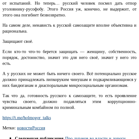
от испытаний. Но теперь… русский человек посмел дать отпор
уголовнику-русофобу. Этого Россия уж, конечно, не выдержит, от
этого она погибнет безвозвратно.
На самом деле, ненависть к русской самозащите вполне объективна и
рациональна.
Защищают своё.
Если кто-то что-то берется защищать — женщину, собственность,
порядок, достоинство, значит это для него своё, значит у него это
есть.
А у русских не может быть ничего своего. Всё потенциально русское
должно принадлежать липкоруким чинушам и подкармливающимся у
них бандюганам и диаспоральным микросоциальным организмам.
Так что да, готовность русского к самозащите, то есть проявление
чувства своего, должно подавляться этим коррупционно-
криминальным комбайном по полной.
https://t.me/holmogor_talks
Метки:
новости
Россия
Следующая публикация
Про дураков во власти и дороги