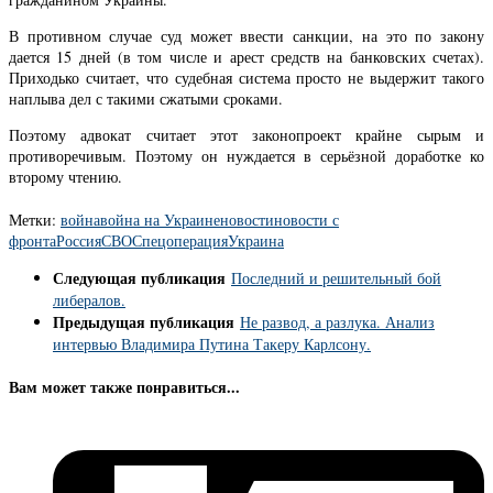
В противном случае суд может ввести санкции, на это по закону
дается 15 дней (в том числе и арест средств на банковских счетах).
Приходько считает, что судебная система просто не выдержит такого
наплыва дел с такими сжатыми сроками.
Поэтому адвокат считает этот законопроект крайне сырым и
противоречивым. Поэтому он нуждается в серьёзной доработке ко
второму чтению.
Метки:
война
война на Украине
новости
новости с
фронта
Россия
СВО
Спецоперация
Украина
Следующая публикация
Последний и решительный бой
либералов.
Предыдущая публикация
Не развод, а разлука. Анализ
интервью Владимира Путина Такеру Карлсону.
Вам может также понравиться...