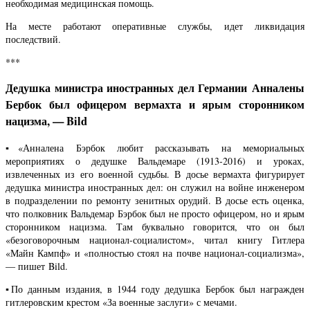
необходимая медицинская помощь.
На месте работают оперативные службы, идет ликвидация
последствий.
***
Дедушка министра иностранных дел Германии Анналены
Бербок был офицером вермахта и ярым сторонником
нацизма, — Bild
▪️«Анналена Бэрбок любит рассказывать на мемориальных
мероприятиях о дедушке Вальдемаре (1913-2016) и уроках,
извлеченных из его военной судьбы. В досье вермахта фигурирует
дедушка министра иностранных дел: он служил на войне инженером
в подразделении по ремонту зенитных орудий. В досье есть оценка,
что полковник Вальдемар Бэрбок был не просто офицером, но и ярым
сторонником нацизма. Там буквально говорится, что он был
«безоговорочным национал-социалистом», читал книгу Гитлера
«Майн Кампф» и «полностью стоял на почве национал-социализма»,
— пишет Bild.
▪️По данным издания, в 1944 году дедушка Бербок был награжден
гитлеровским крестом «За военные заслуги» с мечами.