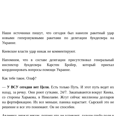
Наши источники пишут, что сегодня был нанесен ракетный удар
новыми гиперзвуковыми ракетами по делегации бундесвера на
Украине.
Киевские власти удар никак не комментируют.
Напомним, что в составе делегации присутствовал генеральный
инспектор бундесвера Карстен Бройер, который приехал
координировать вопросы помощи Украине.
Как тебе такое, Олаф?
У ВСУ сегодня нет Цели.
—
Есть только Путь. И этот путь ведет их
назад, за речку. Они роют сутками, 24/7. Закапываются вокруг Киева,
со стороны Харькова, в Николаеве. Жгут сейчас миллионы долларов
на фортификацию. Их все меньше, паника нарастает. Сырский это не
решение и все это понимают. Он не способен.
Авдеевку держат мясом, потому что не успевают, дальше грубо поля и