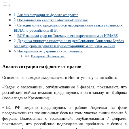
Анализ ситуации на фронте от врагов
Обстановка на участке Работино-Вербовое
Сегодня ночью продолжились массированные атаки украинских
БПЛА по российским НПЗ:
ВСУ нанесли удар по Токмаку и его окрестностям из HIMARS
Дедушка министра иностранных дел Германии Анналены Бербок
был офицером вермахта и ярым сторонником нацизма, — Bild
Информация от украинских источников:
Интервью. Послевкусие.
Анализ ситуации на фронте от врагов
Основное из выводов американского Института изучения войны:
▪️Кадры с геолокацией, опубликованные 8 февраля, показывают, что
российские войска недавно продвинулись к юго-западу от Диброва
(юго-западнее Кременной).
▪️ВС РФ недавно продвинулись в районе Авдеевки на фоне
продолжающихся позиционных боев на этом участке линии фронта 8
февраля. Видеозапись с геолокацией, опубликованная 7 февраля,
показывает, что российские подразделения пробились с боями в