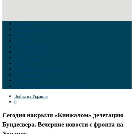
Главная
Война на Украине
Новости
Аналитика
Тайны Геополитики
Российские элиты
Теория заговора
Украина
Новый Мировой Порядок
Тайны истории
Обратная связь
Правила комментирования материалов
Война на Украине
0
Сегодня накрыли «Кинжалом» делегацию
Бундесвера. Вечерние новости с фронта на
Украине.