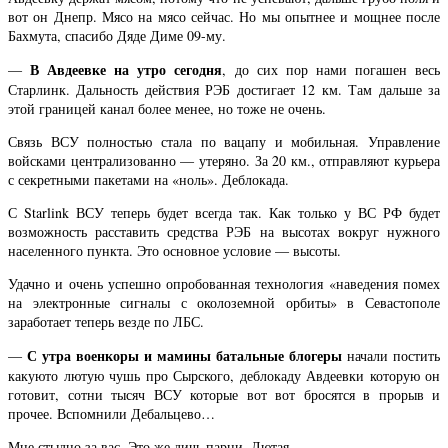
вот он Днепр. Мясо на мясо сейчас. Но мы опытнее и мощнее после
Бахмута, спасибо Дяде Диме 09-му.
В Авдеевке на утро сегодня
—
, до сих пор нами погашен весь
Старлинк. Дальность действия РЭБ достигает 12 км. Там дальше за
этой границей канал более менее, но тоже не очень.
Связь ВСУ полностью стала по вацапу и мобильная. Управление
войсками централизованно — утеряно. За 20 км., отправляют курьера
с секретными пакетами на «ноль». Деблокада.
С Starlink ВСУ теперь будет всегда так. Как только у ВС РФ будет
возможность расставить средства РЭБ на высотах вокруг нужного
населенного пункта. Это основное условие — высоты.
Удачно и очень успешно опробованная технология «наведения помех
на электронные сигналы с околоземной орбиты» в Севастополе
заработает теперь везде по ЛБС.
С утра военкоры и мамины батальные блогеры
—
начали постить
какуюто лютую чушь про Сырского, деблокаду Авдеевки которую он
готовит, сотни тысяч ВСУ которые вот вот бросятся в прорыв и
прочее. Вспомнили Дебальцево…
Мне стыдно за вас. Это же дичь парни. Лютая.