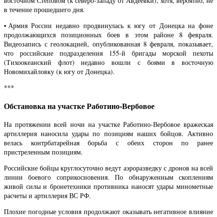
восточном Степовом (к северо-западу от Авдеевки), хотя, вероятно, не
в течение прошедшего дня.
▪️Армия России недавно продвинулась к югу от Донецка на фоне
продолжающихся позиционных боев в этом районе 8 февраля.
Видеозапись с геолокацией, опубликованная 8 февраля, показывает,
что российские подразделения 155-й бригады морской пехоты
(Тихоокеанский флот) недавно вошли с боями в восточную
Новомихайловку (к югу от Донецка).
***
Обстановка на участке Работино-Вербовое
На протяжении всей ночи на участке Работино-Вербовое вражеская
артиллерия наносила удары по позициям наших бойцов. Активно
велась контрбатарейная борьба с обеих сторон по ранее
пристреленным позициям.
Российские бойцы круглосуточно ведут аэроразведку с дронов на всей
линии боевого соприкосновения. По обнаруженным скоплениям
живой силы и бронетехники противника наносят удары минометные
расчеты и артиллерия ВС РФ.
Плохие погодные условия продолжают оказывать негативное влияние