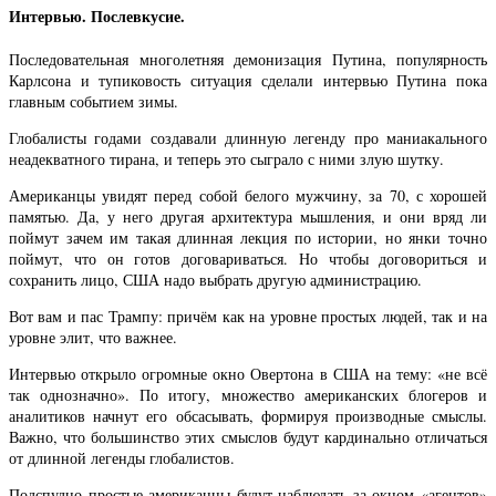
Интервью. Послевкусие.
Последовательная многолетняя демонизация Путина, популярность
Карлсона и тупиковость ситуация сделали интервью Путина пока
главным событием зимы.
Глобалисты годами создавали длинную легенду про маниакального
неадекватного тирана, и теперь это сыграло с ними злую шутку.
Американцы увидят перед собой белого мужчину, за 70, с хорошей
памятью. Да, у него другая архитектура мышления, и они вряд ли
поймут зачем им такая длинная лекция по истории, но янки точно
поймут, что он готов договариваться. Но чтобы договориться и
сохранить лицо, США надо выбрать другую администрацию.
Вот вам и пас Трампу: причём как на уровне простых людей, так и на
уровне элит, что важнее.
Интервью открыло огромные окно Овертона в США на тему: «не всё
так однозначно». По итогу, множество американских блогеров и
аналитиков начнут его обсасывать, формируя производные смыслы.
Важно, что большинство этих смыслов будут кардинально отличаться
от длинной легенды глобалистов.
Подспудно простые американцы будут наблюдать за окном «агентов»