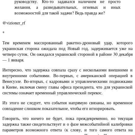
руководству. Кто-то задавался наличием не просто
желания, а разведывательных, огневых и иных
возможностей для такой задачи? Ведь правда же?
@vizioner_rf
*
Тем временем массированный ракетно-дроновый удар, которого
украинская сторона ожидала под Новый год, задерживается уже на
четверо суток. Он ожидался украинской стороной в районе 30 декабря
— 1 января.
Интересно, что задержка совпала сразу с несколькими внешними и
внутренними событиями. Во-первых, с американской операцией в
Венесуэле. Во-вторых, с кадровыми и управленческими подвижками
в Киеве, включая смену главы офиса президента, что для украинской
системы означает временный управленческий перекос.
Из этого не следует, что события напрямую связаны, но временное
совпадение слишком показательное, чтобы его игнорировать.
Говорить, что ничего не будет, пока преждевременно, но текущая
задержка также свидетельствует и о фазе межсобытийной калибровки
параметров возможного ответа (к слову, и того самого ответа на