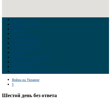
Главная
Война на Украине
Новости
Аналитика
Тайны Геополитики
Российские элиты
Теория заговора
Украина
Новый Мировой Порядок
Тайны истории
Обратная связь
Правила комментирования материалов
Война на Украине
5
Шестой день без ответа