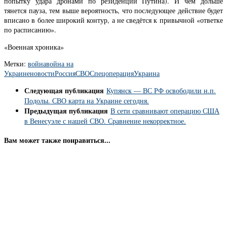
попытку удара дронами по резиденции Путина). И чем дольше
тянется пауза, тем выше вероятность, что последующее действие будет
вписано в более широкий контур, а не сведётся к привычной «ответке
по расписанию».
«Военная хроника»
Метки:
война
война на
Украине
новости
Россия
СВО
Спецоперация
Украина
Следующая публикация
Купянск — ВС РФ освободили н.п.
Подолы. СВО карта на Украине сегодня.
Предыдущая публикация
В сети сравнивают операцию США
в Венесуэле с нашей СВО. Сравнение некорректное.
Вам может также понравиться...