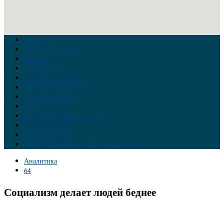
Главная
Война на Украине
Новости
Аналитика
Тайны Геополитики
Российские элиты
Теория заговора
Украина
Новый Мировой Порядок
Тайны истории
Обратная связь
Правила комментирования материалов
Аналитика
64
Социализм делает людей беднее