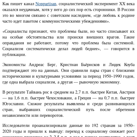
Как пишет канал
Nonpartisan
, социалистический эксперимент XX века
оказался неудачным, хотя у него до сих пор есть сторонники. В России
это во многом связано с советским наследием, «где любовь к родине
часто идет пакетом с коммунистическими убеждениями».
«Социалисты признают, что проблемы были, но часто списывают их
на особые обстоятельства или происки внешних врагов. Такие
оправдания не работают, потому что проблема была системной.
Социализм систематически делал людей беднее», — говорится в
публикации.
Экономисты Андреас Берг, Кристиан Бьёрнсков и Людек Коуба
подтверждают это на данных. Они сравнили пары стран с близкими
историческими и культурными условиями за период 1950–1990 годов,
где одна выбрала социализм, а другая — рыночную экономику.
В результате Тайвань рос в среднем на 2,7 п.п. быстрее Китая, Австрия
— на 1,6 п.п. быстрее Чехословакии, а Греция — на 0,7 п.п. быстрее
Югославии. Схожие результаты выявлены и среди развивающихся
стран, выбравших социалистический путь после обретения
независимости или переворотов.
Исследователи проанализировали данные по 192 странам за 1950–
2020 годы и пришли к выводу: переход к социализму снижает рост
экономики примерно на 2–2,5 п.п. в год в первое десятилетие, а рост