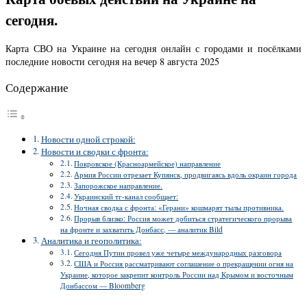
сегодня.
Карта СВО на Украине на сегодня онлайн с городами и посёлками
последние новости сегодня на вечер 8 августа 2025
Содержание
Новости одной строкой:
Новости и сводки с фронта:
Покровское (Красноармейское) направление
Армия России отрезает Купянск, продвигаясь вдоль окраин города
Запорожское направление.
Украинский тг-канал сообщает:
Ночная сводка с фронта: «Герани» кошмарят тылы противника.
Прорыв близко: Россия может добиться стратегического прорыва
на фронте и захватить Донбасс, — аналитик Bild
Аналитика и геополитика:
Сегодня Путин провел уже четыре международных разговора
США и Россия рассматривают соглашение о прекращении огня на
Украине, которое закрепит контроль России над Крымом и восточным
Донбассом — Bloomberg