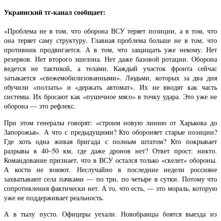
Украинский тг-канал сообщает:
«Проблема не в том, что оборона ВСУ теряет позиции, а в том, что
она теряет саму структуру. Главная проблема больше не в том, что
противник продвигается. А в том, что защищать уже некому. Нет
резервов. Нет второго эшелона. Нет даже базовой ротации. Оборона
ведется не тактикой, а телами. Каждый участок фронта сейчас
затыкается «свежемобилизованными». Людьми, которых за два дня
обучили «ползать» и «держать автомат». Их не вводят как часть
системы. Их бросают как «пушечное мясо» в точку удара. Это уже не
оборона — это рефлекс.
При этом генералы говорят: «строим новую линию от Харькова до
Запорожья». А что с предыдущими? Кто обороняет старые позиции?
Где хоть одна живая бригада с полным штатом? Кто покрывает
разрывы в 40–50 км, где даже дронов нет? Ответ прост: никто.
Командование признает, что в ВСУ остался только «скелет» обороны.
А кости не воюют. Неслучайно в последние недели россияне
захватывают села пачками — по три, по четыре в сутки. Потому что
сопротивления фактически нет. А то, что есть, — это мораль, которую
уже не поддерживает реальность.
А в тылу пусто. Офицеры уехали. Новобранцы боятся выезда из