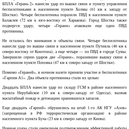
БПЛА «Герань-2» нанесли удар по вышке связи и пункту управления
беспилотниками в населенном пункте Холмы (61 км к западу от
Шостки). Четыре беспилотника поразили ПВД в населенном пункте
Балаклея (72 км к юго-востоку от Харькова). Город Шостка также
подвергся удару, четыре «Герани» атаковали еще один ПВД
противника.
Не остались без внимания и объекты связи. Четыре беспилотника
нанесли удар по вышке связи в населенном пункте Путивль (46 км к
северо-востоку от Конотопа), а еще четыре — по ПВД в городе Сумы.
Завершили серию ударов две «Герани», поразившие вышку связи в
населенном пункте Поповка (47 км к северо-западу от Шостки).
Помимо «Гераней», в ночном налете приняли участие и беспилотники
«Гарпия-А1». Два объекта противника стали их целью:
Двадцать БПЛА нанесли удар по складу ГСМ в районе населенного
пункта Нерубайское (10 км к северо-западу от Одессы), вызвав
масштабный пожар и детонацию хранившихся запасов.
Еще двадцать «Гарпий» обрушились на штаб 1-го АК НГУ «Азов»
(запрещенная в РФ террористическая организация) в районе
населенного пункта Буча (23 км к северо-западу от Киева).
Ночные удары стали очередным подтверждением эффективной работы