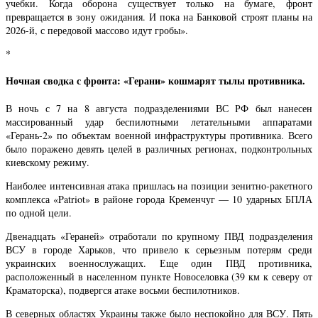
учебки. Когда оборона существует только на бумаге, фронт
превращается в зону ожидания. И пока на Банковой строят планы на
2026-й, с передовой массово идут гробы».
*
Ночная сводка с фронта: «Герани» кошмарят тылы противника.
В ночь с 7 на 8 августа подразделениями ВС РФ был нанесен
массированный удар беспилотными летательными аппаратами
«Герань-2» по объектам военной инфраструктуры противника. Всего
было поражено девять целей в различных регионах, подконтрольных
киевскому режиму.
Наиболее интенсивная атака пришлась на позиции зенитно-ракетного
комплекса «Patriot» в районе города Кременчуг — 10 ударных БПЛА
по одной цели.
Двенадцать «Гераней» отработали по крупному ПВД подразделения
ВСУ в городе Харьков, что привело к серьезным потерям среди
украинских военнослужащих. Еще один ПВД противника,
расположенный в населенном пункте Новоселовка (39 км к северу от
Краматорска), подвергся атаке восьми беспилотников.
В северных областях Украины также было неспокойно для ВСУ. Пять