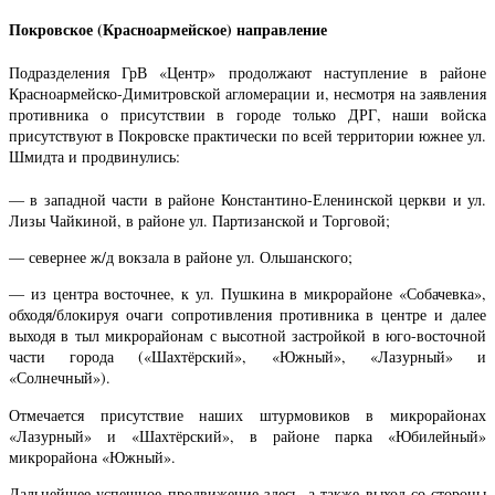
Покровское (Красноармейское) направление
Подразделения ГрВ «Центр» продолжают наступление в районе
Красноармейско-Димитровской агломерации и, несмотря на заявления
противника о присутствии в городе только ДРГ, наши войска
присутствуют в Покровске практически по всей территории южнее ул.
Шмидта и продвинулись:
— в западной части в районе Константино-Еленинской церкви и ул.
Лизы Чайкиной, в районе ул. Партизанской и Торговой;
— севернее ж/д вокзала в районе ул. Ольшанского;
— из центра восточнее, к ул. Пушкина в микрорайоне «Собачевка»,
обходя/блокируя очаги сопротивления противника в центре и далее
выходя в тыл микрорайонам с высотной застройкой в юго-восточной
части города («Шахтёрский», «Южный», «Лазурный» и
«Солнечный»).
Отмечается присутствие наших штурмовиков в микрорайонах
«Лазурный» и «Шахтёрский», в районе парка «Юбилейный»
микрорайона «Южный».
Дальнейшее успешное продвижение здесь, а также выход со стороны