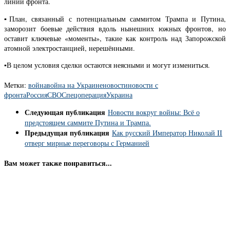
линии фронта.
▪️План, связанный с потенциальным саммитом Трампа и Путина,
заморозит боевые действия вдоль нынешних южных фронтов, но
оставит ключевые «моменты», такие как контроль над Запорожской
атомной электростанцией, нерешёнными.
▪️В целом условия сделки остаются неясными и могут измениться.
Метки:
война
война на Украине
новости
новости с
фронта
Россия
СВО
Спецоперация
Украина
Следующая публикация
Новости вокруг войны: Всё о
предстоящем саммите Путина и Трампа.
Предыдущая публикация
Как русский Император Николай II
отверг мирные переговоры с Германией
Вам может также понравиться...