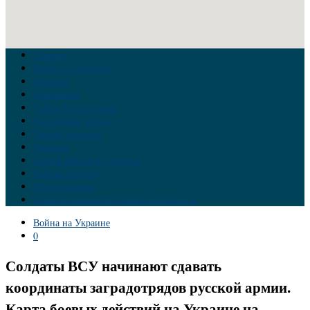
Главная
Война на Украине
Новости
Аналитика
Тайны Геополитики
Российские элиты
Теория заговора
Украина
Новый Мировой Порядок
Тайны истории
Обратная связь
Правила комментирования материалов
Война на Украине
0
Солдаты ВСУ начинают сдавать
координаты заградотрядов русской армии.
Карта боевых действий на Украине на