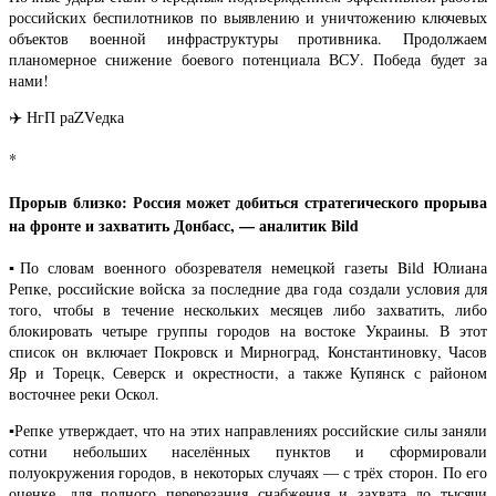
российских беспилотников по выявлению и уничтожению ключевых
объектов военной инфраструктуры противника. Продолжаем
планомерное снижение боевого потенциала ВСУ. Победа будет за
нами!
✈️ НгП раZVедка
*
Прорыв близко: Россия может добиться стратегического прорыва
на фронте и захватить Донбасс, — аналитик Bild
▪️По словам военного обозревателя немецкой газеты Bild Юлиана
Репке, российские войска за последние два года создали условия для
того, чтобы в течение нескольких месяцев либо захватить, либо
блокировать четыре группы городов на востоке Украины. В этот
список он включает Покровск и Мирноград, Константиновку, Часов
Яр и Торецк, Северск и окрестности, а также Купянск с районом
восточнее реки Оскол.
▪️Репке утверждает, что на этих направлениях российские силы заняли
сотни небольших населённых пунктов и сформировали
полуокружения городов, в некоторых случаях — с трёх сторон. По его
оценке, для полного перерезания снабжения и захвата до тысячи