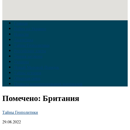
Главная
Война на Украине
Новости
Аналитика
Тайны Геополитики
Российские элиты
Теория заговора
Украина
Новый Мировой Порядок
Тайны истории
Обратная связь
Правила комментирования материалов
Помечено:
Британия
Тайны Геополитики
29.08.2022