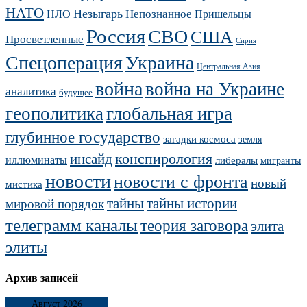
НАТО
Незыгарь
Непознанное
НЛО
Пришельцы
Россия
СВО
США
Просветленные
Сирия
Украина
Спецоперация
Центральная Азия
война
война на Украине
аналитика
будущее
геополитика
глобальная игра
глубинное государство
загадки космоса
земля
конспирология
инсайд
иллюминаты
либералы
мигранты
новости
новости с фронта
новый
мистика
тайны
тайны истории
мировой порядок
телеграмм каналы
теория заговора
элита
элиты
Архив записей
Август 2026