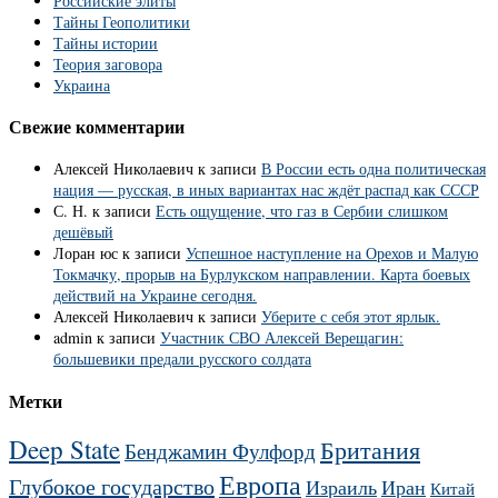
Российские элиты
Тайны Геополитики
Тайны истории
Теория заговора
Украина
Свежие комментарии
Алексей Николаевич
к записи
В России есть одна политическая
нация — русская, в иных вариантах нас ждёт распад как СССР
С. Н.
к записи
Есть ощущение, что газ в Сербии слишком
дешёвый
Лоран юс
к записи
Успешное наступление на Орехов и Малую
Токмачку, прорыв на Бурлукском направлении. Карта боевых
действий на Украине сегодня.
Алексей Николаевич
к записи
Уберите с себя этот ярлык.
admin
к записи
Участник СВО Алексей Верещагин:
большевики предали русского солдата
Метки
Deep State
Британия
Бенджамин Фулфорд
Европа
Глубокое государство
Израиль
Иран
Китай