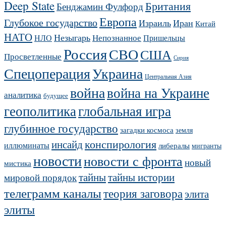
Deep State
Британия
Бенджамин Фулфорд
Европа
Глубокое государство
Израиль
Иран
Китай
НАТО
Незыгарь
Непознанное
НЛО
Пришельцы
Россия
СВО
США
Просветленные
Сирия
Украина
Спецоперация
Центральная Азия
война
война на Украине
аналитика
будущее
геополитика
глобальная игра
глубинное государство
загадки космоса
земля
конспирология
инсайд
иллюминаты
либералы
мигранты
новости
новости с фронта
новый
мистика
тайны
тайны истории
мировой порядок
телеграмм каналы
теория заговора
элита
элиты