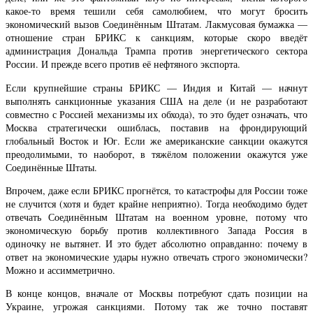
какое-то время тешили себя самолюбием, что могут бросить
экономический вызов Соединённым Штатам. Лакмусовая бумажка —
отношение стран БРИКС к санкциям, которые скоро введёт
администрация Дональда Трампа против энергетического сектора
России. И прежде всего против её нефтяного экспорта.
Если крупнейшие страны БРИКС — Индия и Китай — начнут
выполнять санкционные указания США на деле (и не разработают
совместно с Россией механизмы их обхода), то это будет означать, что
Москва стратегически ошиблась, поставив на фрондирующий
глобальный Восток и Юг. Если же американские санкции окажутся
преодолимыми, то наоборот, в тяжёлом положении окажутся уже
Соединённые Штаты.
Впрочем, даже если БРИКС прогнётся, то катастрофы для России тоже
не случится (хотя и будет крайне неприятно). Тогда необходимо будет
отвечать Соединённым Штатам на военном уровне, потому что
экономическую борьбу против коллективного Запада Россия в
одиночку не вытянет. И это будет абсолютно оправданно: почему в
ответ на экономические удары нужно отвечать строго экономически?
Можно и ассимметрично.
В конце концов, вначале от Москвы потребуют сдать позиции на
Украине, угрожая санкциями. Потому так же точно поставят