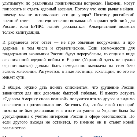
ультиматум по различным политическим вопросам. Наконец, могут
попросить и отдать ядерный арсенал. Потому что если рычаг найден,
почему мы не использовать его до упора? Поэтому российский
военный ответ — это единственно возможный вариант действий для
России, если БРИКС начнёт рассыпаться. Альтернативой является
только капитуляция.
И разумеется этот ответ — не про обычные вооружения, а про
ядерные, в том числе и стратегические. Если возможности для
поддержания экономики России будут перерублены, то опция в виде
ограниченной ядерной войны в Европе (Украиной здесь не нужно
ограничиваться) должна быть немедленно выложена на стол безо
всяких колебаний. Разумеется, в виде лестницы эскалации, но это не
меняет сути.
В общем, нужно дать понять оппонентам, что удушение России
закончится для них довольно быстрой гибелью. И вместо лозунга
«Сделаем Америку снова великой» получится что-то другое и видимо
совершенно противоположное. Хотелось бы, чтобы такой сценарий
никогда не был реализован и в итоге ситуация на Украине была бы
урегулирована с учётом интересов России в сфере безопасности. Но
если другого выхода не останется, то именно он и станет новой
реальностью.