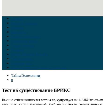
Главная
Война на Украине
Новости
Аналитика
Тайны Геополитики
Российские элиты
Теория заговора
Украина
Новый Мировой Порядок
Тайны истории
Обратная связь
Правила комментирования материалов
Тайны Геополитики
0
Тест на существование БРИКС
Именно сейчас начинается тест на то, существует ли БРИКС на самом
деле, или же это фантомный клуб по интересам, члены которого