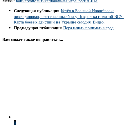
Метки:
война
геополитика
глобальная игра
Россия
США
Следующая публикация
Котёл в Большой Новосёловке
ликвидирован, ожесточенные бои у Покровска с элитой ВСУ.
Карта боевых действий на Украине сегодня. Видео.
Предыдущая публикация
Пора начать понимать народ
Вам может также понравиться...
0