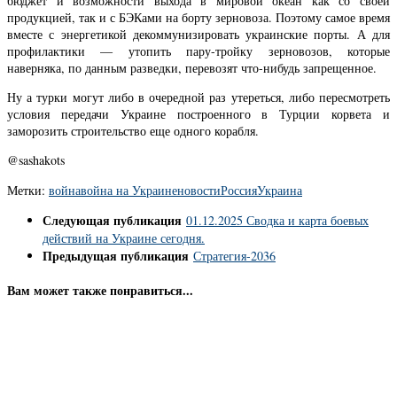
бюджет и возможности выхода в мировой океан как со своей
продукцией, так и с БЭКами на борту зерновоза. Поэтому самое время
вместе с энергетикой декоммунизировать украинские порты. А для
профилактики — утопить пару-тройку зерновозов, которые
наверняка, по данным разведки, перевозят что-нибудь запрещенное.
Ну а турки могут либо в очередной раз утереться, либо пересмотреть
условия передачи Украине построенного в Турции корвета и
заморозить строительство еще одного корабля.
@sashakots
Метки:
война
война на Украине
новости
Россия
Украина
Следующая публикация
01.12.2025 Сводка и карта боевых
действий на Украине сегодня.
Предыдущая публикация
Стратегия-2036
Вам может также понравиться...