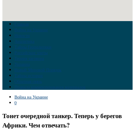
Главная
Война на Украине
Новости
Аналитика
Тайны Геополитики
Российские элиты
Теория заговора
Украина
Новый Мировой Порядок
Тайны истории
Обратная связь
Правила комментирования материалов
Война на Украине
0
Тонет очередной танкер. Теперь у берегов
Африки. Чем отвечать?