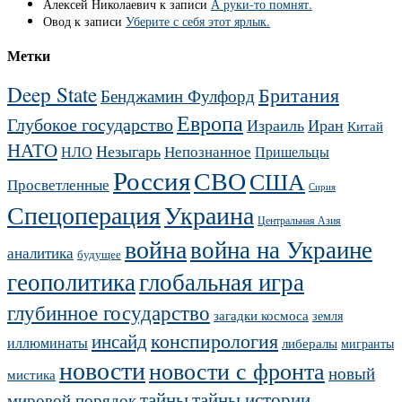
Алексей Николаевич
к записи
А руки-то помнят.
Овод
к записи
Уберите с себя этот ярлык.
Метки
Deep State
Британия
Бенджамин Фулфорд
Европа
Глубокое государство
Израиль
Иран
Китай
НАТО
Незыгарь
Непознанное
НЛО
Пришельцы
Россия
СВО
США
Просветленные
Сирия
Украина
Спецоперация
Центральная Азия
война
война на Украине
аналитика
будущее
геополитика
глобальная игра
глубинное государство
загадки космоса
земля
конспирология
инсайд
иллюминаты
либералы
мигранты
новости
новости с фронта
новый
мистика
тайны
тайны истории
мировой порядок