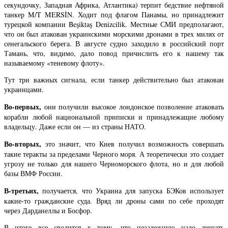
секундочку, Западная Африка, Атлантика) терпит бедствие нефтяной
танкер M/T MERSİN. Ходит под флагом Панамы, но принадлежит
турецкой компании Beşiktaş Denizcilik. Местные СМИ предполагают,
что он был атакован украинскими морскими дронами в трех милях от
сенегальского берега. В августе судно заходило в российский порт
Тамань, что, видимо, дало повод причислить его к нашему так
называемому «теневому флоту».
Тут три важных сигнала, если танкер действительно был атакован
украинцами.
Во-первых,
они получили высокое лондонское позволение атаковать
корабли любой национальной приписки и принадлежащие любому
владельцу. Даже если он — из страны НАТО.
Во-вторых,
это значит, что Киев получил возможность совершать
такие теракты за пределами Черного моря. А теоретически это создает
угрозу не только для нашего Черноморского флота, но и для любой
базы ВМФ России.
В-третьих,
получается, что Украина для запуска БЭКов использует
какие-то гражданские суда. Вряд ли дроны сами по себе проходят
через Дарданеллы и Босфор.
В итоге все сводится к тому, что незалежную надо лишать