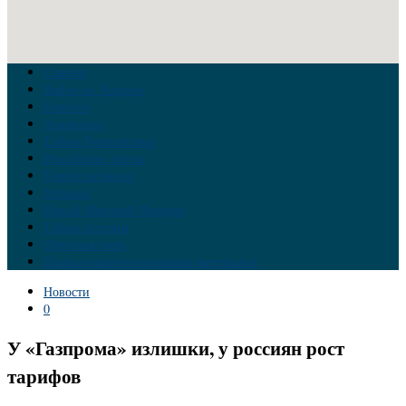
Главная
Война на Украине
Новости
Аналитика
Тайны Геополитики
Российские элиты
Теория заговора
Украина
Новый Мировой Порядок
Тайны истории
Обратная связь
Правила комментирования материалов
Новости
0
У «Газпрома» излишки, у россиян рост
тарифов