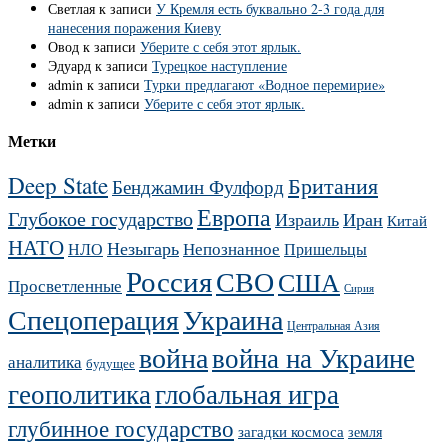
Светлая
к записи
У Кремля есть буквально 2-3 года для
нанесения поражения Киеву
Овод
к записи
Уберите с себя этот ярлык.
Эдуард
к записи
Турецкое наступление
admin
к записи
Турки предлагают «Водное перемирие»
admin
к записи
Уберите с себя этот ярлык.
Метки
Deep State
Британия
Бенджамин Фулфорд
Европа
Глубокое государство
Израиль
Иран
Китай
НАТО
Незыгарь
Непознанное
НЛО
Пришельцы
Россия
СВО
США
Просветленные
Сирия
Украина
Спецоперация
Центральная Азия
война
война на Украине
аналитика
будущее
геополитика
глобальная игра
глубинное государство
загадки космоса
земля