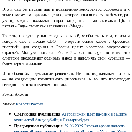
Это и был бы первый шаг к повышению конкурентоспособности и к
тому самому импортозамещению, которое пока остается на бумаге, раз
уж приходится охлаждать спрос заградительными ставками ЦБ, а
пустая «Лада» стоит как заряженная «Мазда».
То есть, по сути, у нас сегодня есть всё, чтобы стать тем, о ком я
говорил еще в начале СВО — энергетическим хабом с бросовой
энергией, для создания в России целых кластеров энергоемких
отраслей. Мы уже потеряли более 3-х лет, но судя по тому, что
олигархи продолжают обдирать народ и наполнять свои кубышки —
будем терять и дальше.
И это было бы нормальным решением. Именно нормальным, то есть
— не создающим когнитивного диссонанса. А то, что происходит
сегодня — это за пределами нормы.
Роман Алехин
Метки:
новости
Россия
Следующая публикация
Азербайджан идет ва-банк в защите
этнической банды убийц в Екатеринбурге.
Предыдущая публикация
29.06.2025 Русская армия нанесла
рекордный массированный воздушный удар по Украине. Карта