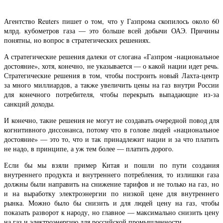
Агентство Reuters пишет о том, что у Газпрома скопилось около 60
млрд. кубометров газа — это больше всей добычи ОАЭ. Причины
понятны, но вопрос в стратегических решениях.
А стратегические решения далеки от слогана «Газпром -национальное
достояние», хотя, конечно, не указывается — о какой нации идет речь.
Стратегические решения в том, чтобы построить новый Лахта-центр
за много миллиардов, а также увеличить цены на газ внутри России
для конечного потребителя, чтобы перекрыть выпадающие из-за
санкций доходы.
И конечно, такие решения не могут не создавать очередной повод для
когнитивного диссонанса, потому что в голове людей «национальное
достояние» — это то, что и так принадлежит нации и за что платить
не надо, в принципе, а уж тем более — платить дорого.
Если бы мы взяли пример Китая и пошли по пути создания
внутреннего продукта и внутреннего потребления, то излишки газа
должны были направить на снижение тарифов и не только на газ, но
и на выработку электроэнергии по низкой цене для внутреннего
рынка. Можно было бы снизить и для людей цену на газ, чтобы
показать разворот к народу, но главное — максимально снизить цену
на газ и электроэнергию для российской промышленности.