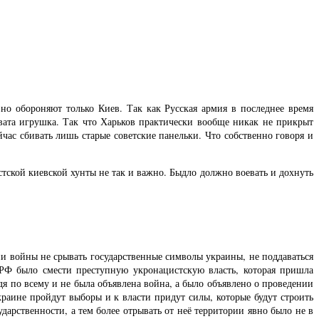
но обороняют только Киев. Так как Русская армия в последнее время
вата игрушка. Так что Харьков практически вообще никак не прикрыт
ас сбивать лишь старые советские панельки. Что собственно говоря и
тской киевской хунты не так и важно. Быдло должно воевать и дохнуть
ни войны не срывать государственные символы украины, не поддаваться
 РФ было смести преступную укронацистскую власть, которая пришла
я по всему и не была объявлена война, а было объявлено о проведении
раине пройдут выборы и к власти придут силы, которые будут строить
дарственности, а тем более отрывать от неё территории явно было не в