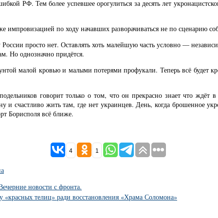
ибкой РФ. Тем более успевшее орогулиться за десять лет укронацистск
е импровизацией по ходу начавших разворачиваться не по сценарию со
 России просто нет. Оставлять хоть малейшую часть условно — независи
ам. Но однозначно придётся.
нтой малой кровью и малыми потерями профукали. Теперь всё будет кро
 подельников говорит только о том, что он прекрасно знает что ждёт 
 и счастливо жить там, где нет украинцев. День, когда брошенное укр
т Борисполя всё ближе.
4
1
на
Вечерние новости с фронта.
у «красных телиц» ради восстановления «Храма Соломона»