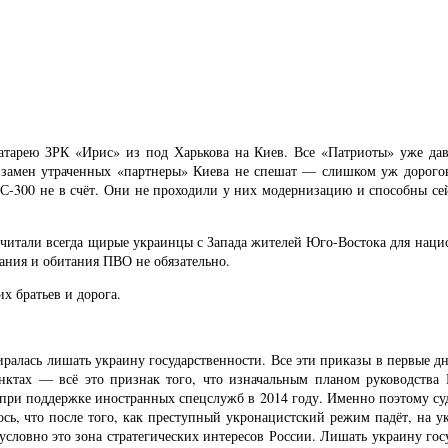
батарею ЗРК «Ирис» из под Харькова на Киев. Все «Патриоты» уже дав
 взамен утраченных «партнеры» Киева не спешат — слишком уж дорого
300 не в счёт. Они не проходили у них модернизацию и способны сейч
считали всегда щирые украинцы с Запада жителей Юго-Востока для нацис
вания и обитания ПВО не обязательно.
х братьев и дорога.
иралась лишать украину государственности. Все эти приказы в первые д
нктах — всё это признак того, что изначальным планом руководства
 при поддержке иностранных спецслужб в 2014 году. Именно поэтому суд
ь, что после того, как преступный укронацистский режим падёт, на ук
словно это зона стратегических интересов России. Лишать украину госу