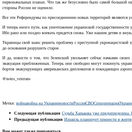
первоначальных планах. Что так же безусловно было самой большой ош
стороны России не оценило.
Все эти Референдумы по присоединению новых территорий являются уж
И теперь иного пути, как уничтожение украинской государственности у
Ибо рано или поздно воевать придется снова. Уже нашим детям и внук
Украинцы свой шанс решить проблему с преступной укронацистской ху
до основания разрушить старое.
И да, новости о том, что Зеленский увольняет сейчас пачками своих
эвакуация приближенных. Теперь они свободно могут покинуть украину
бортов эвакуирующих американских дипломатов и покидающих аэропор
@notes_veterans
Метки:
война
война на Украине
новости
Россия
СВО
Спецоперация
Украи
Следующая публикация
Судьба Харькова уже предопределена. 
Предыдущая публикация
Израиль планирует принести в жертв
Вам может также понравиться...