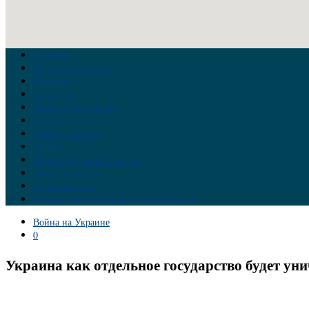
Главная
Война на Украине
Новости
Аналитика
Тайны Геополитики
Российские элиты
Теория заговора
Украина
Новый Мировой Порядок
Тайны истории
Обратная связь
Правила комментирования материалов
Война на Украине
0
Украина как отдельное государство будет ун