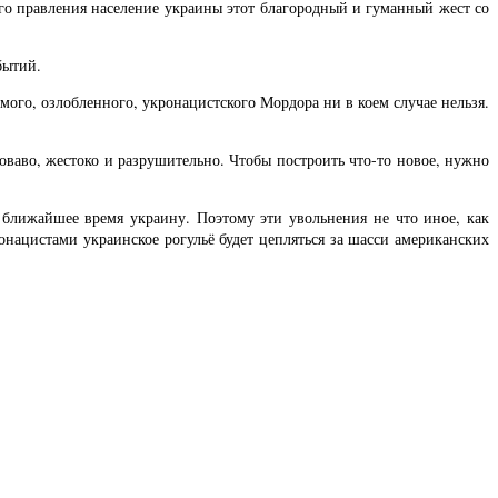
ого правления население украины этот благородный и гуманный жест со
бытий.
мого, озлобленного, укронацистского Мордора ни в коем случае нельзя.
ваво, жестоко и разрушительно. Чтобы построить что-то новое, нужно
в ближайшее время украину. Поэтому эти увольнения не что иное, как
онацистами украинское рогульё будет цепляться за шасси американских