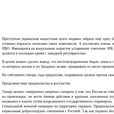
Преступная украинская нацистская хунта недавно забрала ещё одну 
успешно поразила несколько таких комплексов. А поставлять новые,
ПВО. Имеющиеся на вооружении нацистов устаревшие советские ЗРК С-
делается в последнее время с завидной регулярностью.
В целом можно сделать вывод, что восточноукраинское быдло, коим и 
за интересы хохлов и их Западных хозяев, прикрывать их место прожи
Но собственно говоря, туда предателям, поднявшим оружие против свои
Продолжая тему предательства и рогульства.
Теперь можно совершенно уверенно говорить о том, что Россия не соб
на провокации, не вести боевые действия в крупных населенных пу
незаконно к власти путём вооруженного государственного переворота,
Специальной военной операции на территории украины. Предполагалос
нормальные добрососедские отношения с Россией. Так как украина безу